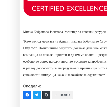
Милка Кабранова Јосифова, Менаџер за човечки ресурси
“Како дел од мрежата на Адиент, нашата фабрика во Стр
Employer. Позитивните резултати докажаа дека ние може
компанија со локален пристап и да имаме одлични резулт
особено во однос на одличност во условите за вработени
и развој, добросостојба, наградување и признанија, моти
еднаквост и инклузија, како и заложбите за одржливост.“
Сподели:
Повеќе