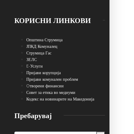
КОРИСНИ ЛИНКОВИ
Општина Струмица
ЈПКД Комуналец
Струмица Гас
ЗЕЛС
E-Услуги
Пријави корупција
Пријави комунален проблем
Oтворени финансии
Совет за етика во медиуми
Кодекс на новинарите на Македонија
Пребарувај