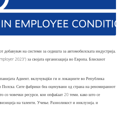
т добавувач на системи за седишта за автомобилската индустрија,
mployer 2023”) за својата организација во Европа, Блискиот
панијата Адиент, вклучувајќи ги и локациите во Република
 и Полска. Сите фабрики беа оценувани од страна на реномираниот
о со човечки ресурси, кои опфаќаат 20 теми, како што се
визиција на таленти, Учење, Разноликост и инклузија, и