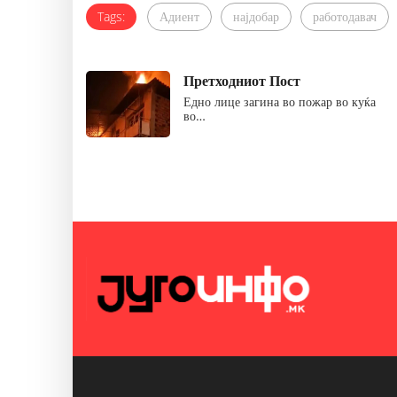
Tags:
Адиент
најдобар
работодавач
Претходниот Пост
Едно лице загина во пожар во куќа
во…