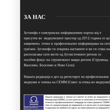
ЗА НАС
Југоинфо е електронски информативен портал кој е
присутен во медиумскиот простор од 2012 година со це
навремено, точно и професионално информирање на сит
граѓани. Југоинфо ги покрива настаните и ви ги става на
располагање сите вести од Југоисточниот регион со
посебен фокус на струмичкиот макро регион (Струмица,
Василево, Босилово и Ново Село).
Нашата редакција е дел од регистарот на професионални
медиуми и членка на СЕММ (Совет за етика во медиуми)