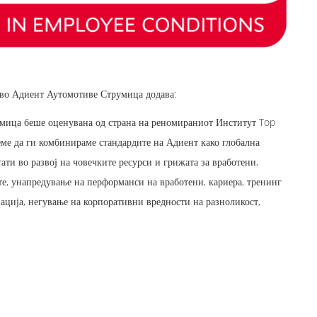
 во Адиент Аутомотиве Струмица додава:
умица беше оценувана од страна на реномираниот Институт Top
ме да ги комбинираме стандардите на Адиент како глобална
ати во развој на човечките ресурси и грижата за вработени,
те, унапредување на перформанси на вработени, кариера, тренинг
вација, негување на корпоративни вредности на разноликост,