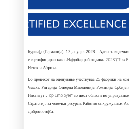
Буршајд (Германија), 17 јануари 2023
– Адиент, водечкио
е сертифициран како „Најдобар работодавач 2023“(“Top E
Исток и Африка.
Во процесот на оценување учествуваа 25 фабрики на ком
Чешка, Унгарија, Северна Македонија, Романија, Србија
Институт „Top Employer“ во шест области во управувањет
Стратегија за човечки ресурси, Работно опкружување, Ак
Добросостојба.