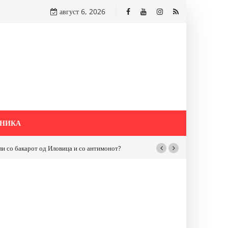
август 6, 2026
НИКА
бакарот од Иловица и со антимонот?
Почнува реконструкцијата на улицат