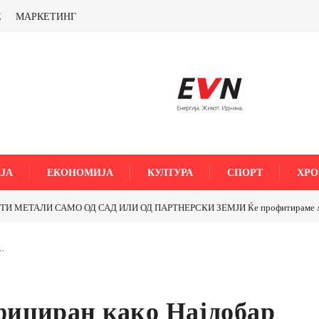
Е
МАРКЕТИНГ
ЈА
ЕКОНОМИЈА
КУЛТУРА
СПОРТ
ХРО
МЕТАЛИ САМО ОД САД ИЛИ ОД ПАРТНЕРСКИ ЗЕМЈИ Ќе профитираме ли со 
…
ициран како Најдобар