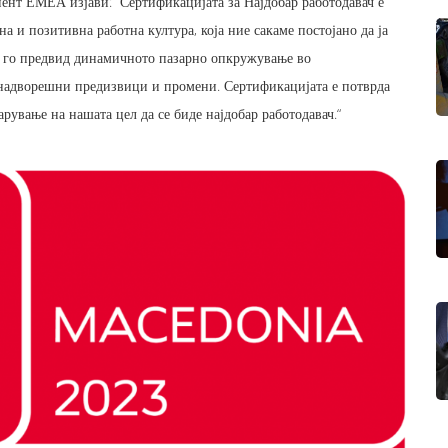
иент ЕМЕА изјави: “Сертификацијата за Најдобар работодавач е
 и позитивна работна култура, која ние сакаме постојано да ја
и го предвид динамичното пазарно опкружување во
о надворешни предизвици и промени. Сертификацијата е потврда
рување на нашата цел да се биде најдобар работодавач.“