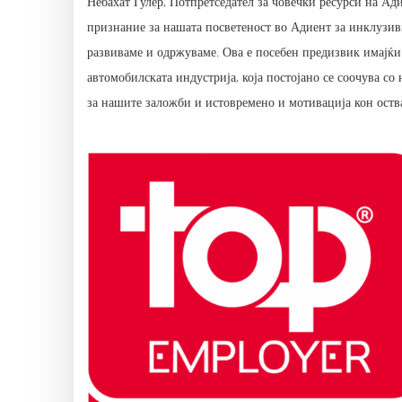
Небахат Гулер, Потпретседател за човечки ресурси на Ад
признание за нашата посветеност во Адиент за инклузивна
развиваме и одржуваме. Ова е посебен предизвик имајќ
автомобилската индустрија, која постојано се соочува с
за нашите заложби и истовремено и мотивација кон оства