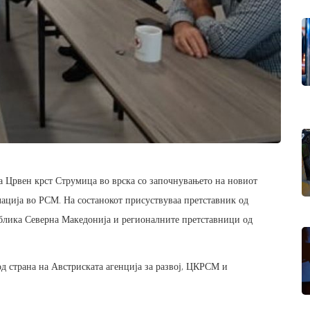
а Црвен крст Струмица во врска со започнувањето на новиот
лација во РСМ. На состанокот присуствуваа претставник од
ублика Северна Македонија и регионалните претставници од
д страна на Австриската агенција за развој, ЦКРСМ и