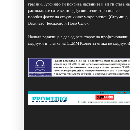
граѓани. Југоинфо ги покрива настаните и ви ги става на
располагање сите вести од Југоисточниот регион со
посебен фокус на струмичкиот макро регион (Струмица,
Василево, Босилово и Ново Село).
Нашата редакција е дел од регистарот на професионални
медиуми и членка на СЕММ (Совет за етика во медиуми)