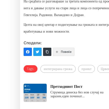
На средбата се разговараше за третата компонента од пр
нега и давање услуги на стари лица и лица со попречен
Гевгелија, Радовиш, Валандово и Дојран.
Целта на овој центар е подигнување на грижата и интегр
вработувања и нови можности.
Сподели:
Повеќе
Tags:
интегрирана грижа
проект
Црве
Претходниот Пост
Струмица денеска без нов случај на
заразен,еден починат…