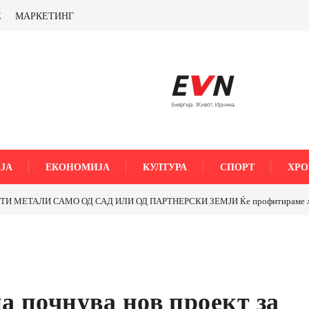
Е
МАРКЕТИНГ
ЈА
ЕКОНОМИЈА
КУЛТУРА
СПОРТ
ХРО
МЕТАЛИ САМО ОД САД ИЛИ ОД ПАРТНЕРСКИ ЗЕМЈИ Ќе профитираме ли со 
 почнува нов проект за