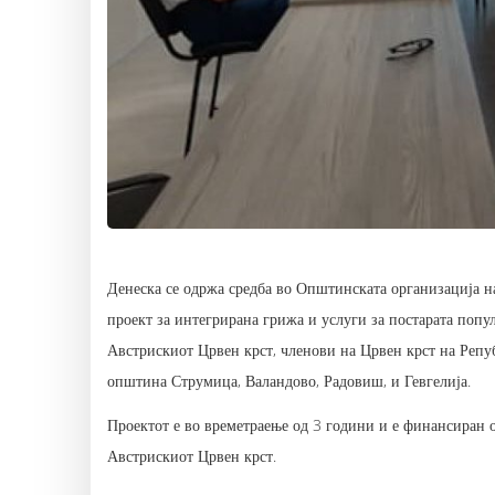
Денеска се одржа средба во Општинската организација н
проект за интегрирана грижа и услуги за постарата попу
Австрискиот Црвен крст, членови на Црвен крст на Реп
општина Струмица, Валандово, Радовиш, и Гевгелија.
Проектот е во времетраење од 3 години и е финансиран о
Австрискиот Црвен крст.