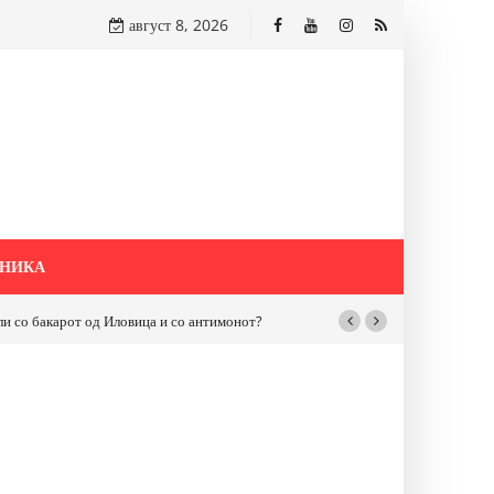
август 8, 2026
НИКА
бакарот од Иловица и со антимонот?
Почнува реконструкцијата на улицат