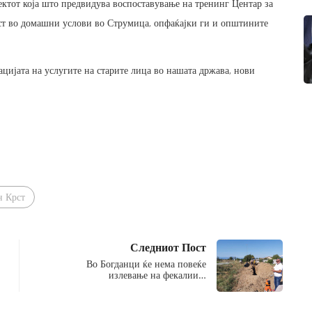
оектот која што предвидува воспоставување на тренинг Центар за
ост во домашни услови во Струмица, опфаќајки ги и општините
ацијата на услугите на старите лица во нашата држава, нови
н Крст
Следниот Пост
Во Богданци ќе нема повеќе
излевање на фекалии…