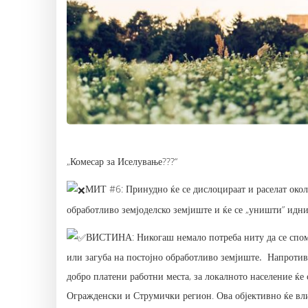
„Комесар за Иселување???“
МИТ #6: Принудно ќе се дислоцираат и раселат окол
обработливо земјоделско земјиште и ќе се „уништи” иднин
ВИСТИНА:
Никогаш немало потреба ниту да се спо
или загуба на постојно обработливо земјиште.
Напротив
добро платени работни места, за локалното население ќе
Огражденски и Струмички регион. Ова објективно ќе вл