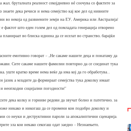
 жал, бруталната реалност секојдневно нẻ соочува со фактите за
 знаете дека речиси и нема семејство кај кое дел од нивните
ни во некоја од развиените земји на ЕУ, Америка или Австралија!
 е фактот што еден голем дел од помладата генерација отворено
а планираат во блиска иднина да се иселат во странство, барајќи
расните емотивно говорат – „Не сакаме нашите деца и понатаму да
ржави. Сите сакаме нашите фамилии повторно да се соединат тука
ка, уште кратко време нема веќе да има кој да го обработува…
 јазик а младите да формираат семејства тука доколку имаат
 и неопходни социјални погодности!”
сите дека колку и горниве редови да звучат болно и патетично, за
же никако и никогаш да се промени кон подобро доколку и
ни со неуки и деструктивни пароли за апокалиптични сценарија.
рите зла кои некако секогаш одат заедно – Незнаењето,