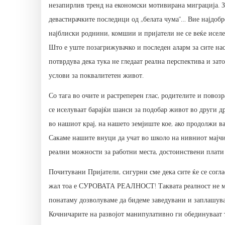
незапирлив тренд на економски мотивирана миграција. За
девастирачките последици од „белата чума“… Вие најдобро
најблиски роднини, комшии и пријатели не се веќе иселе
Што е уште позагрижувачко и последен аларм за сите нас
потврдува дека тука не гледаат реална перспектива и зато
услови за поквалитетен живот.
Со тага во очите и растреперен глас, родителите и повоз
се иселуваат барајќи шанси за подобар живот во други д
во нашиот крај, на нашето земјиште кое, ако продолжи ва
Сакаме нашите внуци да учат во школо на нивниот мајчин
реални можности за работни места, достоинствени плати
Почитувани Пријатели, сигурни сме дека сите ќе се согла
жал тоа е СУРОВАТА РЕАЛНОСТ! Таквата реалност не мо
понатаму дозволуваме да бидеме заведувани и заплашува
Кочничарите на развојот манипулативно ги обединуваат т