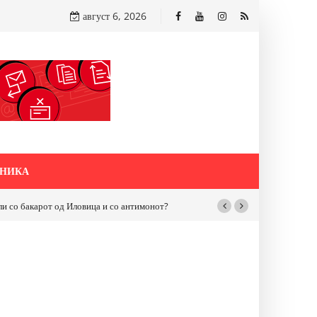
август 6, 2026
НИКА
акарот од Иловица и со антимонот?
Почнува реконструкцијата на улицата 