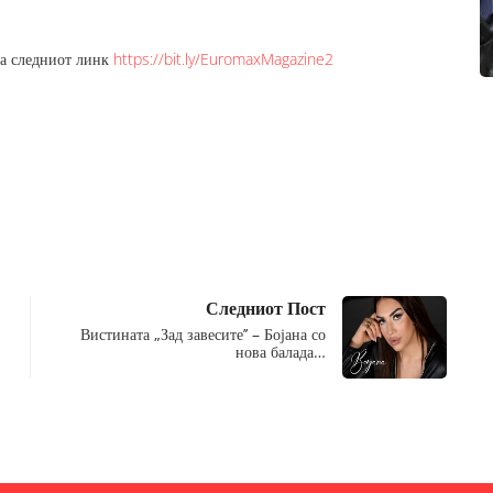
на следниот линк
https://bit.ly/EuromaxMagazine2
Следниот Пост
Вистината „Зад завесите’’ – Бојана со
нова балада…