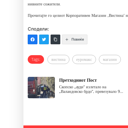
нивните сожители.
Прочитајте го целиот Корпоративен Магазин „Вистина“ 
Сподели:
Повеќе
Tags:
вистина
еуромакс
магазин
Претходниот Пост
Скопско „ауди“ излетало на
„Валандовско брдо“, превезувало 9…