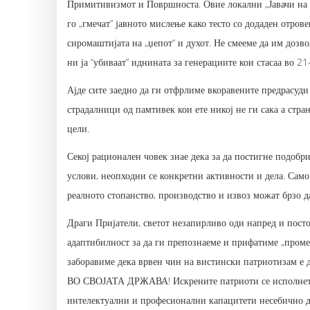
Примитивизмот и Површноста. Овие локални „Јавачи на А
го „гмечат” јавното мислење како тесто со додаден отрове
сиромаштијата на „џепот“ и духот. Не смееме да им дозво
ни ја “убиваат” иднината за генерациите кои стасаа во 21
Ајде сите заедно да ги отфрлиме вкоравените предрасуд
страдалници од памтивек кои ете никој не ги сака а стр
цели.
Секој рационален човек знае дека за да постигне подобр
услови, неопходни се конкретни активности и дела. Сам
реалното стопанство, производство и извоз можат брзо д
Драги Пријатели, светот незапирливо оди напред и пост
адаптибилност за да ги препознаеме и прифатиме „п
заборавиме дека врвен чин на вистински патриотизам 
ВО СВОЈАТА ДРЖАВА! Искрените патриоти се исполнети 
интелектуални и професионални капацитети несебично да