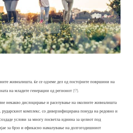
ните живеалишта, ќе се одземе дел од постојните површини на
ата на младите генерации од регионот (!?).
мне некакво дислоцирање и раселување
на околните живеалишта
, рударскиот комплекс, со диверзифицирана понуда на редовно и
 создаде услови за многу посветла иднина за целиот под
ијае за брзо и ефикасно намалување на долгогодишниот