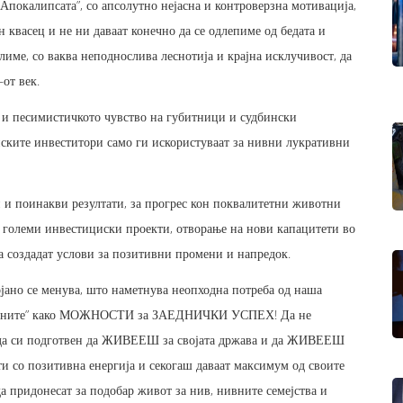
покалипсата”, со апсолутно нејасна и контроверзна мотивација,
н квасец и не ни даваат конечно да се одлепиме од бедата и
лиме, со ваква неподнослива леснотија и крајна исклучивост, да
–от век.
и и песимистичкото чувство на губитници и судбински
анските инвеститори само ги искористуваат за нивни лукративни
и и поинакви резултати, за прогрес кон поквалитетни животни
о големи инвестициски проекти, отворање на нови капацитети во
а создадат услови за позитивни промени и напредок.
ојано се менува, што наметнува неопходна потреба од наша
ромените” како МОЖНОСТИ за ЗАЕДНИЧКИ УСПЕХ! Да не
е да си подготвен да ЖИВЕЕШ за својата држава и да ЖИВЕЕШ
со позитивна енергија и секогаш даваат максимум од своите
 придонесат за подобар живот за нив, нивните семејства и