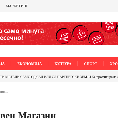
Е
МАРКЕТИНГ
ЈА
ЕКОНОМИЈА
КУЛТУРА
СПОРТ
ХРО
ТАЛИ САМО ОД САД ИЛИ ОД ПАРТНЕРСКИ ЗЕМЈИ Ќе профитираме ли со б
азин…
вен Магазин