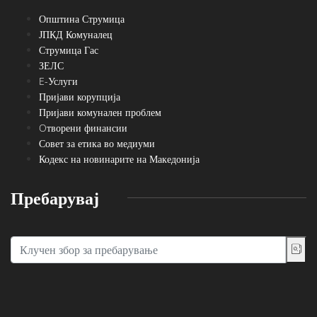
Општина Струмица
ЈПКД Комуналец
Струмица Гас
ЗЕЛС
E-Услуги
Пријави корупција
Пријави комунален проблем
Oтворени финансии
Совет за етика во медиуми
Кодекс на новинарите на Македонија
Пребарувај