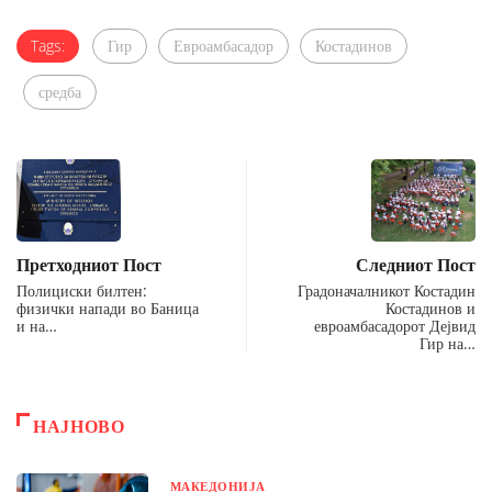
Tags:
Гир
Евроамбасадор
Костадинов
средба
Претходниот Пост
Следниот Пост
Полициски билтен:
Градоначалникот Костадин
физички напади во Баница
Костадинов и
и на…
евроамбасадорот Дејвид
Гир на…
НАЈНОВО
МАКЕДОНИЈА