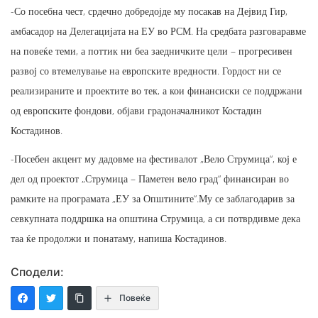
-Со посебна чест, срдечно добредојде му посакав на Дејвид Гир,
амбасадор на Делегацијата на ЕУ во РСМ. На средбата разговаравме
на повеќе теми, а поттик ни беа заедничките цели – прогресивен
развој со втемелување на европските вредности. Гордост ни се
реализираните и проектите во тек, а кои финансиски се поддржани
од европските фондови, објави градоначалникот Костадин
Костадинов.
-Посебен акцент му дадовме на фестивалот „Вело Струмица“, кој е
дел од проектот „Струмица – Паметен вело град“ финансиран во
рамките на програмата „ЕУ за Општините“.Му се заблагодарив за
севкупната поддршка на општина Струмица, а си потврдивме дека
таа ќе продолжи и понатаму, напиша Костадинов.
Сподели:
Повеќе