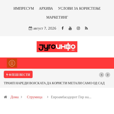
ИМПРЕСУМ
АРХИВА
УСЛОВИ ЗА КОРИСТЕЊЕ
МАРКЕТИНГ
август 7, 2026
ФЛЕШ ВЕСТИ
РАМП НАРЕДИ ВОЈСКАТА ДА КОРИСТИ МЕТАЛИ САМО ОД САД
Почнува
И ОД ПАРТНЕРСКИ ЗЕМЈИ Ќе профитираме ли со бакарот од
Дома
Струмица
Евроамбасадорот Гир на…
овица и со антимонот?