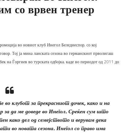
им со врвен тренер
ромоција во новиот клуб Инегол Беледиеспор, со кој
вор. Тој ја мина ланската сезона во германскиот прволигаш
ек на Ѓоргиев во турската одбојка, каде во периодот од 2011 до
е во клубот за прекрасниот дочек, како и на
за да ме доведе во Инегол. Среќен сум што
тен како дел од семејството и верувам дека
ати во новата сезона. Инегол со право има