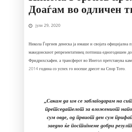
Доаѓам во одличен т
јули 29, 2020
Никола Ѓоргиев денеска ја имаше и својата официјална п
македонскиот репрезентативец потпиша едногодишен дого
Фридрихсхафен, а трансферот во Инегол претставува камб
2014 година со успех го носеше дресот на Спор Тото.
„Сакам да им се заблагодарам на сит
претседателот за вложениот напор 
сум овде, од првиот ден сум прифа
заедно ќе постигнеме добри резулт