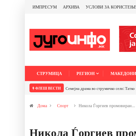
ИМПРЕСУМ
АРХИВА
УСЛОВИ ЗА КОРИСТЕЊ
СТРУМИЦА
РЕГИОН
МАКЕДОНИ
ФЛЕШ ВЕСТИ
Семејна драма во струмичко село: Татко 
Дома
Спорт
Никола Ѓоргиев промовиран…
Никола Ѓоргиев про