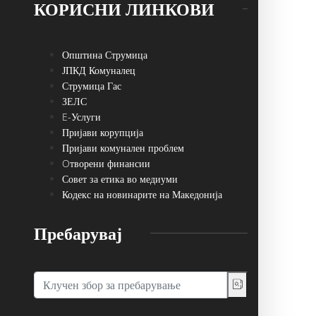
КОРИСНИ ЛИНКОВИ
Општина Струмица
ЈПКД Комуналец
Струмица Гас
ЗЕЛС
E-Услуги
Пријави корупција
Пријави комунален проблем
Oтворени финансии
Совет за етика во медиуми
Кодекс на новинарите на Македонија
Пребарувај