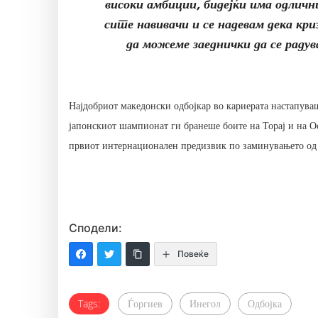
високи амбиции, бидејќи има одлични
сите навивачи и се надевам дека кри
да можеме заеднички да се радув
Најдобриот македонски одбојкар во кариерата настапуваш
јапонскиот шампионат ги бранеше боите на Торај и на Ос
првиот интернационален предизвик по заминувањето од 
Сподели:
Повеќе
Tags:
Ѓоргиев
Инегол
Одбојка