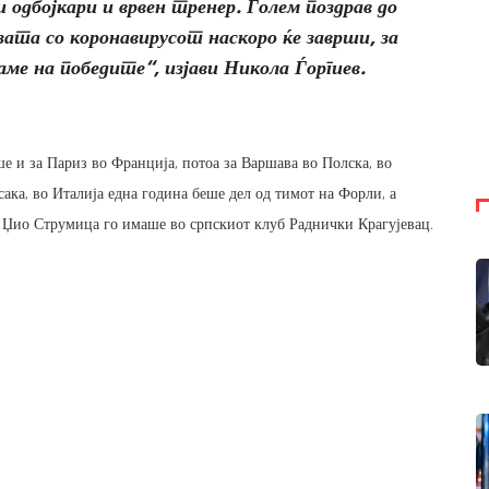
 одбојкари и врвен тренер. Голем поздрав до
зата со коронавирусот наскоро ќе заврши, за
аме на победите“, изјави Никола Ѓоргиев.
е и за Париз во Франција, потоа за Варшава во Полска, во
ака, во Италија една година беше дел од тимот на Форли, а
Џио Струмица го имаше во српскиот клуб Раднички Крагујевац.