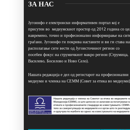
ЗА НАС
Југоинфо е електронски информативен портал кој е
присутен во медиумскиот простор од 2012 година со це
навремено, точно и професионално информирање на сит
граѓани. Југоинфо ги покрива настаните и ви ги става на
располагање сите вести од Југоисточниот регион со
посебен фокус на струмичкиот макро регион (Струмица,
Василево, Босилово и Ново Село).
Нашата редакција е дел од регистарот на професионални
медиуми и членка на СЕММ (Совет за етика во медиуми)