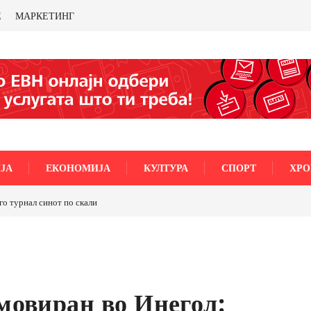
Е
МАРКЕТИНГ
ЈА
ЕКОНОМИЈА
КУЛТУРА
СПОРТ
ХРО
го турнал синот по скали
мовиран во Инегол: