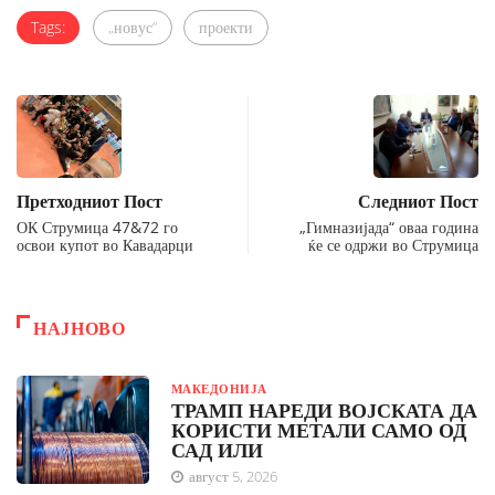
Tags:
„новус“
проекти
Претходниот Пост
Следниот Пост
ОК Струмица 47&72 го
„Гимназијада“ оваа година
освои купот во Кавадарци
ќе се одржи во Струмица
НАЈНОВО
МАКЕДОНИЈА
ТРАМП НАРЕДИ ВОЈСКАТА ДА
КОРИСТИ МЕТАЛИ САМО ОД
САД ИЛИ
август 5, 2026