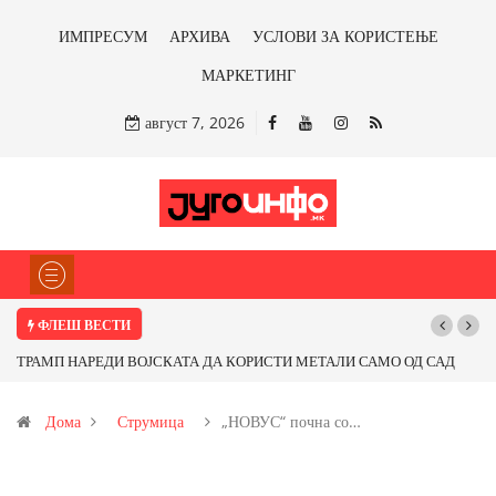
ИМПРЕСУМ
АРХИВА
УСЛОВИ ЗА КОРИСТЕЊЕ
МАРКЕТИНГ
август 7, 2026
ФЛЕШ ВЕСТИ
ТРАМП НАРЕДИ ВОЈСКАТА ДА КОРИСТИ МЕТАЛИ САМО ОД САД
ИЛИ ОД ПАРТНЕРСКИ ЗЕМЈИ Ќе профитираме ли со бакарот од
Дома
Струмица
„НОВУС“ почна со…
Иловица и со антимонот?