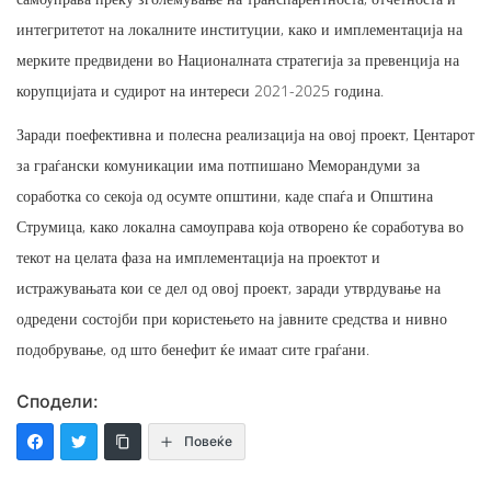
интегритетот на локалните институции, како и имплементација на
мерките предвидени во Националната стратегија за превенција на
корупцијата и судирот на интереси 2021-2025 година.
Заради поефективна и полесна реализација на овој проект, Центарот
за граѓански комуникации има потпишано Меморандуми за
соработка со секоја од осумте општини, каде спаѓа и Општина
Струмица, како локална самоуправа која отворено ќе соработува во
текот на целата фаза на имплементација на проектот и
истражувањата кои се дел од овој проект, заради утврдување на
одредени состојби при користењето на јавните средства и нивно
подобрување, од што бенефит ќе имаат сите граѓани.
Сподели:
Повеќе