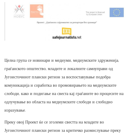
Целна група се новинари и медиуми, медиумските здруженија,
граѓанското општество, младите и локалните самоуправи од
Југоисточниот плански регион за воспоставување подобра
комуникација и соработка во промовирањето на медиумските
слободи, како и подигање на свеста кај граѓаните во процесите на
одлучување во областа на медиумските слободи и слободно
изразување.
Преку овој Проект ќе се зголеми свестта на младите во
Југоисточниот плански регион за критичко размислување преку