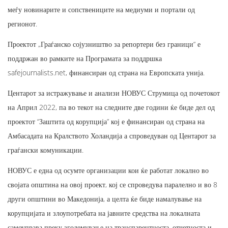
меѓу новинарите и сопствениците на медиуми и портали од
регионот.
Проектот „Граѓанско сојузништво за репортери без граници“ е
поддржан во рамките на Програмата за поддршка
safejournalists.net, финансиран од страна на Европската унија.
Центарот за истражување и анализи НОВУС Струмица од почетокот
на Април 2022, па во текот на следните две години ќе биде дел од
проектот “Заштита од корупција” кој е финансиран од страна на
Амбасадата на Кралството Холандија а спроведуван од Центарот за
граѓански комуникации.
НОВУС е една од осумте организации кои ќе работат локално во
својата општина на овој проект, кој се спроведува паралелно и во 8
други општини во Македонија, а целта ќе биде намалување на
корупцијата и злоупотребата на јавните средства на локалната
самоуправа преку зголемување на транспарентноста, отчетноста и