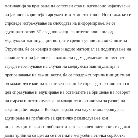
мотивација за креирање на сопствен став и одговорно изјаснување
во јавноста користејќи аргументи и компетентност. Исто така, ќе се
спроведе истражување за слободата на информирање, ќе се
едуцираат околу 60 средношколци за штетно влијание од
медиумски манипулации во трите средни училишта во Општина
Струмица, ќе се креира видео и аудио материјал за подигнување на
капацитетот на јавноста за важноста од медиумската писменост
заради избегнување на случаи на медиумска манипулација и
препознавање на лажни вести, ќе се поддржат герила иницијативи
од млади луѓе кои на креативен начин ќе спроведат активности со
цел справување и едуцирање на останатите за бришење на говорот
на омраза и поттикнување на младински активизам за развој на
заедница без омраза. Ќе биде изработена едукативна брошура за
едуцирање на граѓаните за критичко размислување кон
информациите кои ги добиваат и како завршен настан ќе се одржи
јавна трибина со цел да се поттикне меѓусебна етичка соработка