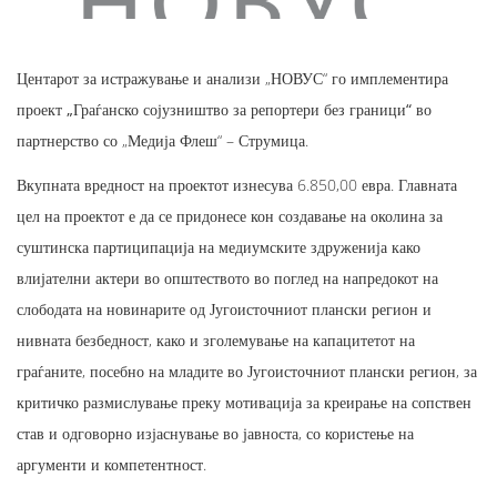
Центарот за истражување и анализи „НОВУС“ го имплементира
проект
„Граѓанско сојузништво за репортери без граници“
во
партнерство со „Медија Флеш“ – Струмица.
Вкупната вредност на проектот изнесува 6.850,00 евра. Главната
цел на проектот е да се придонесе кон создавање на околина за
суштинска партиципација на медиумските здруженија како
влијателни актери во општеството во поглед на напредокот на
слободата на новинарите од Југоисточниот плански регион и
нивната безбедност, како и зголемување на капацитетот на
граѓаните, посебно на младите во Југоисточниот плански регион, за
критичко размислување преку мотивација за креирање на сопствен
став и одговорно изјаснување во јавноста, со користење на
аргументи и компетентност.