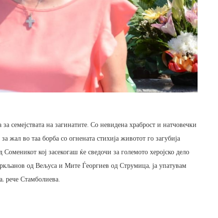
 за семејствата на загинатите. Со невидена храброст и натчовечки
за жал во таа борба со огнената стихија животот го загубија
 Соменикот кој засекогаш ќе сведочи за големото херојско дело
Гркљанов од Вељуса и Мите Ѓеоргиев од Струмица, ја упатувам
а, рече Стамболиева.