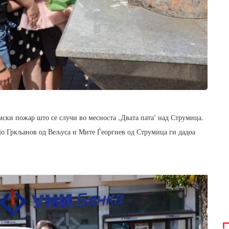
ски пожар што се случи во месноста „Двата пата“ над Струмица,
ојо Гркљанов од Вељуса и Мите Ѓеоргиев од Струмица ги дадоа