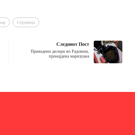
жар
Струмица
Следниот Пост
Приведени дилери во Радовиш,
пронајдена марихуана