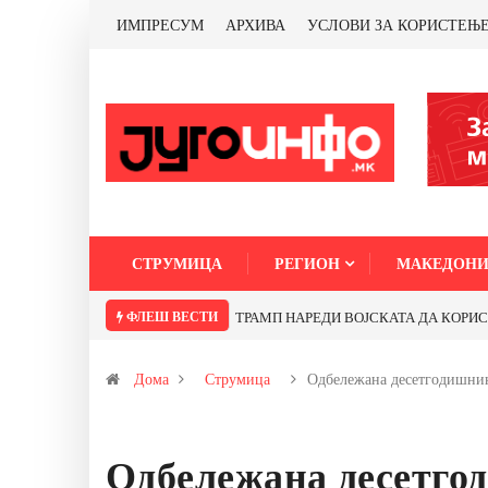
ИМПРЕСУМ
АРХИВА
УСЛОВИ ЗА КОРИСТЕЊ
СТРУМИЦА
РЕГИОН
МАКЕДОНИ
ФЛЕШ ВЕСТИ
Дома
Струмица
Одбележана десетгодишни
Одбележана десетго