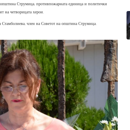
на општина Струмица, противпожарната единица и политички
ит на четворицата херои.
а Стамболиева, член на Советот на општина Струмица.