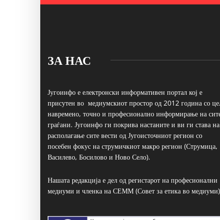
ЗА НАС
Југоинфо е електронски информативен портал кој е
присутен во медиумскиот простор од 2012 година со це
навремено, точно и професионално информирање на сит
граѓани. Југоинфо ги покрива настаните и ви ги става на
располагање сите вести од Југоисточниот регион со
посебен фокус на струмичкиот макро регион (Струмица,
Василево, Босилово и Ново Село).
Нашата редакција е дел од регистарот на професионални
медиуми и членка на СЕММ (Совет за етика во медиуми)