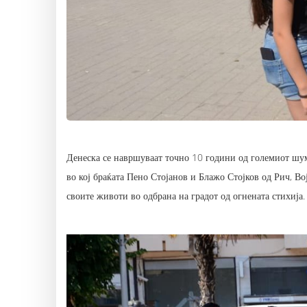
Денеска се навршуваат точно 10 години од големиот шум
во кој браќата Пено Стојанов и Блажо Стојков од Рич, В
своите животи во одбрана на градот од огнената стихија.