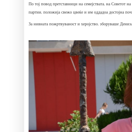
По тој повод претставници на семејствата, на Советот 
партии, положија свежо цвеќе и им оддадоа достојна поч
За нивната пожртвуваност и херојство, зборуваше Дениз