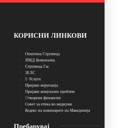
КОРИСНИ ЛИНКОВИ
Општина Струмица
ЈПКД Комуналец
Струмица Гас
ЗЕЛС
E-Услуги
Пријави корупција
Пријави комунален проблем
Oтворени финансии
Совет за етика во медиуми
Кодекс на новинарите на Македонија
Пребарувај