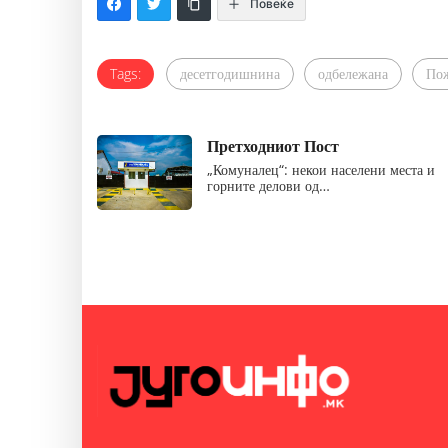
Повеќе
Tags:
десетгодишнина
одбележана
По
Претходниот Пост
„Комуналец“: некои населени места и
горните делови од…