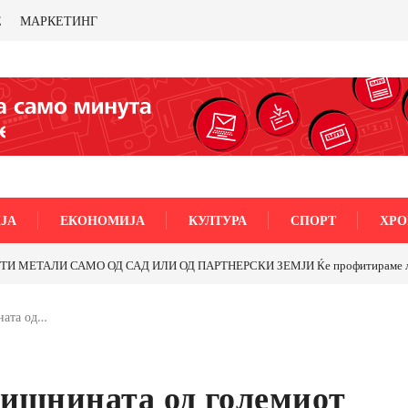
Е
МАРКЕТИНГ
ЈА
ЕКОНОМИЈА
КУЛТУРА
СПОРТ
ХРО
Почнува реконструкцијата на улицата „5-ти Ноемвр
ната од…
дишнината од големиот