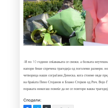
-И по 10 години сеќавањата се свежи, а болката неутешна
напори беше спречена трагедија од поголеми размери, но 
четворица наши сограѓани.Денеска, кога стоиме овде пред
на браќата Пено Стојанов и Блажо Стојков од Рич, Војо 
пораката никогаш повеќе да не се повтори ваква трагедиј
Сподели: