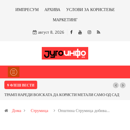
ИМПРЕСУМ
АРХИВА
УСЛОВИ ЗА КОРИСТЕЊЕ
МАРКЕТИНГ
август 8, 2026
ФЛЕШ ВЕСТИ
АМО ОД САД
Почнува реконструкцијата на улицата „5-ти Ноември“ во Стр
карот од
Дома
Струмица
Општина Струмица добива…