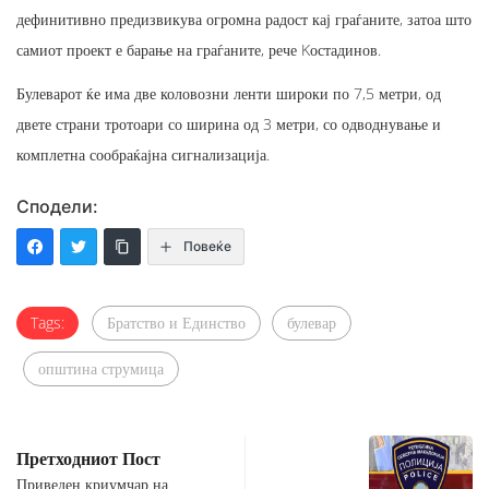
дефинитивно предизвикува огромна радост кај граѓаните, затоа што
самиот проект е барање на граѓаните, рече Kостадинов.
Булеварот ќе има две коловозни ленти широки по 7,5 метри, од
двете страни тротоари со ширина од 3 метри, со одводнување и
комплетна сообраќајна сигнализација.
Сподели:
Повеќе
Tags:
Братство и Единство
булевар
општина струмица
Претходниот Пост
Приведен криумчар на