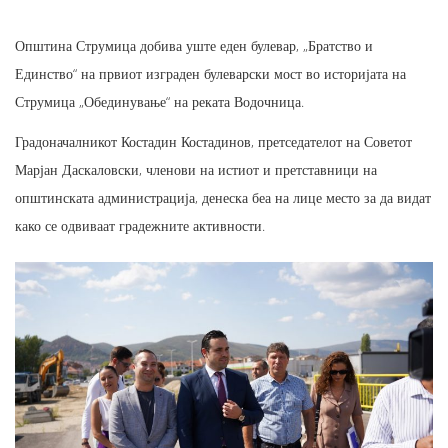
Општина Струмица добива уште еден булевар, „Братство и
Единство“ на првиот изграден булеварски мост во историјата на
Струмица „Обединување“ на реката Водочница.
Градоначалникот Костадин Костадинов, претседателот на Советот
Марјан Даскаловски, членови на истиот и претставници на
општинската администрација, денеска беа на лице место за да видат
како се одвиваат градежните активности.