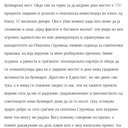
булеварски мост. Овде сме на терен за да видиме дека мостот е 100
проценти завршен и целосно е општинска инвестиција во износ од
близу 30 милиони денари. Ова е убав момент каде што може да ја
спомнеме и онаа „пред фактите и боговите молчат“ оти вчера на мое
огромно задоволство во име демократијата и зајакнување на
капацитетите на Општина струмица, имавме седница за советнички
прашања, на која верувам за мене разбирливи причини, бевме
осудени, а јавноста и граѓаните, опозициската партија се обиде да
ги изманипулира дека не е завршен мостот и дека нема градежни
активности на булеварот „Братство и Единство“, но еве денес сме
тука, а и вчера ги поканив заедно со нас, оти на таквите проекти
мораме сите да им се радуваме, градоначалникот и мнозинството од
советниците нема булеварот дома да си го носат, туку останува
трајно добро за сите граѓани на општина Струмица, што искрено
мене тоа многу ме радува. Кога помалку говориме на празно, а
повеќе докажуваме на дела, каков што е овој капитален проект, тоа