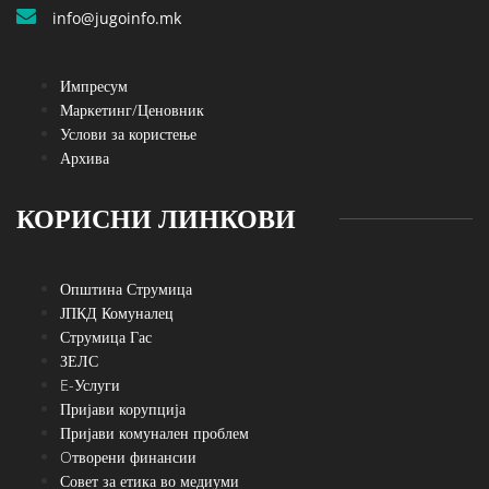
info@jugoinfo.mk
Импресум
Маркетинг/Ценовник
Услови за користење
Архива
КОРИСНИ ЛИНКОВИ
Општина Струмица
ЈПКД Комуналец
Струмица Гас
ЗЕЛС
E-Услуги
Пријави корупција
Пријави комунален проблем
Oтворени финансии
Совет за етика во медиуми