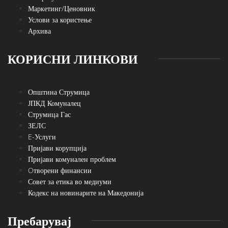
Маркетинг/Ценовник
Услови за користење
Архива
КОРИСНИ ЛИНКОВИ
Општина Струмица
ЈПКД Комуналец
Струмица Гас
ЗЕЛС
E-Услуги
Пријави корупција
Пријави комунален проблем
Oтворени финансии
Совет за етика во медиуми
Кодекс на новинарите на Македонија
Пребарувај