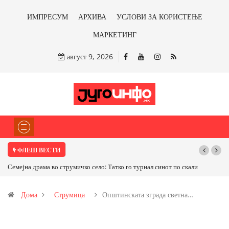
ИМПРЕСУМ
АРХИВА
УСЛОВИ ЗА КОРИСТЕЊЕ
МАРКЕТИНГ
август 9, 2026
ФЛЕШ ВЕСТИ
чко село: Татко го турнал синот по скали
ТРАМП НАРЕДИ ВОЈСКАТА ДА КО
САД ИЛИ ОД ПАРТНЕРСКИ ЗЕМЈИ Ќе
Дома
Струмица
Општинската зграда светна…
бакарот од Иловица и со антимонот?