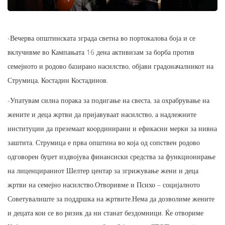
-Вечерва општинската зграда светна во портокалова боја и се
вклучивме во Кампањата 16 дена активизам за борба против
семејното и родово базирано насилство, објави градоначалникот на
Струмица, Костадин Костадинов.
-Упатувам силна порака за подигање на свеста, за охрабрување на
жените и деца жртви да пријавуваат насилство, а надлежните
институции да преземаат координирани и ефикасни мерки за нивна
заштита. Струмица е прва општина во која од сопствен родово
одговорен буџет издвојува финансиски средства за функционирање
на лиценцираниот Шелтер центар за згрижување жени и деца
жртви на семејно насилство.Отворивме и Психо – социјалното
Советувалиште за поддршка на жртвите.Нема да дозволиме жените
и децата кои се во ризик да ни станат бездомници. Ќе отвориме