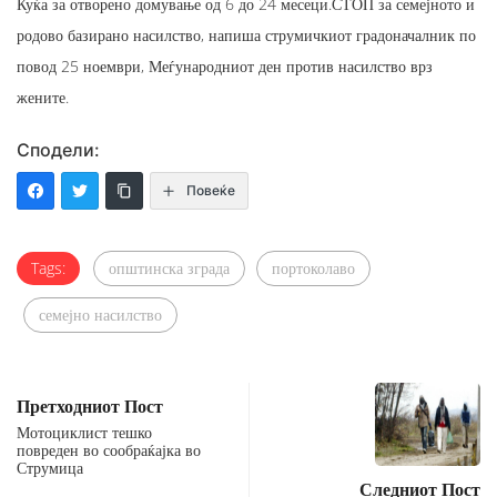
Куќа за отворено домување од 6 до 24 месеци.СТОП за семејното и
родово базирано насилство, напиша струмичкиот градоначалник по
повод 25 ноември, Меѓународниот ден против насилство врз
жените.
Сподели:
Повеќе
Tags:
општинска зграда
портоколаво
семејно насилство
Претходниот Пост
Мотоциклист тешко
повреден во сообраќајка во
Струмица
Следниот Пост