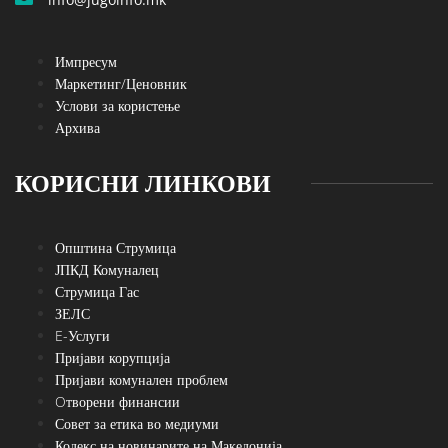
Импресум
Маркетинг/Ценовник
Услови за користење
Архива
КОРИСНИ ЛИНКОВИ
Општина Струмица
ЈПКД Комуналец
Струмица Гас
ЗЕЛС
E-Услуги
Пријави корупција
Пријави комунален проблем
Oтворени финансии
Совет за етика во медиуми
Кодекс на новинарите на Македонија