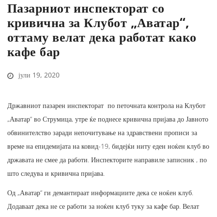
Пазарниот инспекторат со
кривична за Клубот „Аватар“,
оттаму велат дека работат како
кафе бар
јули 19, 2020
Државниот пазарен инспекторат по петочната контрола на Клубот
„Аватар“ во Струмица, утре ќе поднесе кривична пријава до Јавното
обвинителство заради непочитување на здравствени прописи за
време на епидемијата на ковид-19, бидејќи ниту еден ноќен клуб во
државата не смее да работи. Инспекторите направиле записник , по
што следува и кривична пријава.
Од „Аватар“ ги демантираат информациите дека се ноќен клуб.
Додаваат дека не се работи за ноќен клуб туку за кафе бар. Велат