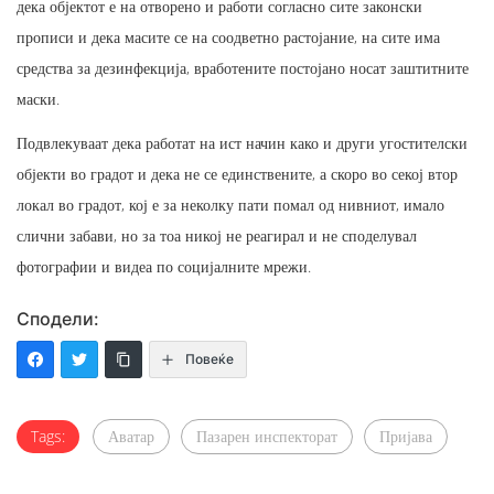
дека објектот е на отворено и работи согласно сите законски
прописи и дека масите се на соодветно растојание, на сите има
средства за дезинфекција, вработените постојано носат заштитните
маски.
Подвлекуваат дека работат на ист начин како и други угостителски
објекти во градот и дека не се единствените, а скоро во секој втор
локал во градот, кој е за неколку пати помал од нивниот, имало
слични забави, но за тоа никој не реагирал и не споделувал
фотографии и видеа по социјалните мрежи.
Сподели:
Повеќе
Tags:
Аватар
Пазарен инспекторат
Пријава