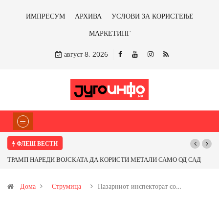
ИМПРЕСУМ
АРХИВА
УСЛОВИ ЗА КОРИСТЕЊЕ
МАРКЕТИНГ
август 8, 2026
ФЛЕШ ВЕСТИ
ТРАМП НАРЕДИ ВОЈСКАТА ДА КОРИСТИ МЕТАЛИ САМО ОД САД
ИЛИ ОД ПАРТНЕРСКИ ЗЕМЈИ Ќе профитираме ли со бакарот од
Дома
Струмица
Пазарниот инспекторат со…
Иловица и со антимонот?