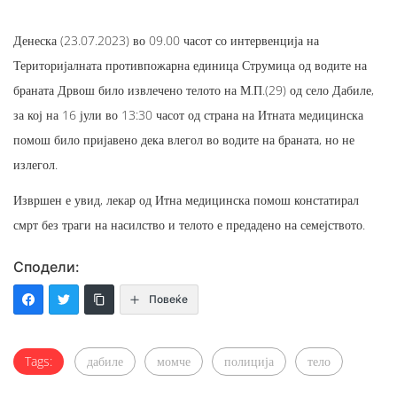
Денеска (23.07.2023) во 09.00 часот со интервенција на
Територијалната противпожарна единица Струмица од водите на
браната Дрвош било извлечено телото на М.П.(29) од село Дабиле,
за кој на 16 јули во 13:30 часот од страна на Итната медицинска
помош било пријавено дека влегол во водите на браната, но не
излегол.
Извршен е увид, лекар од Итна медицинска помош констатирал
смрт без траги на насилство и телото е предадено на семејството.
Сподели:
Повеќе
Tags:
дабиле
момче
полиција
тело