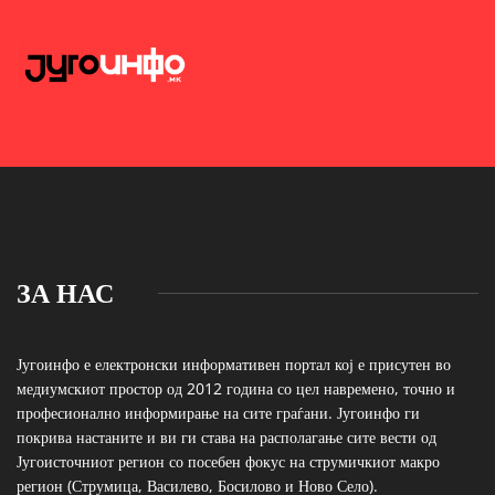
ЗА НАС
Југоинфо е електронски информативен портал кој е присутен во
медиумскиот простор од 2012 година со цел навремено, точно и
професионално информирање на сите граѓани. Југоинфо ги
покрива настаните и ви ги става на располагање сите вести од
Југоисточниот регион со посебен фокус на струмичкиот макро
регион (Струмица, Василево, Босилово и Ново Село).