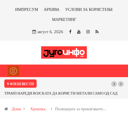
ИМПРЕСУМ
АРХИВА
УСЛОВИ ЗА КОРИСТЕЊЕ
МАРКЕТИНГ
август 6, 2026
ФЛЕШ ВЕСТИ
ТРАМП НАРЕДИ ВОЈСКАТА ДА КОРИСТИ МЕТАЛИ САМО ОД САД
Почну
ИЛИ ОД ПАРТНЕРСКИ ЗЕМЈИ Ќе профитираме ли со бакарот од
Дома
Хроника
Полицијата за пронаѓањето…
Иловица и со антимонот?