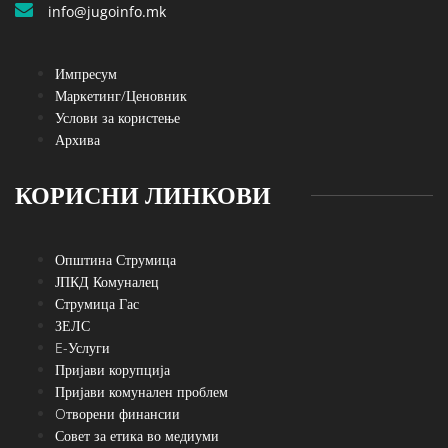
info@jugoinfo.mk
Импресум
Маркетинг/Ценовник
Услови за користење
Архива
КОРИСНИ ЛИНКОВИ
Општина Струмица
ЈПКД Комуналец
Струмица Гас
ЗЕЛС
E-Услуги
Пријави корупција
Пријави комунален проблем
Oтворени финансии
Совет за етика во медиуми