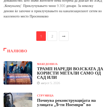
домаќинство, што значи жителите нема потреба да доаѓаат во ЈПКД
„Комуналец“. Приклучувањето чини 9.300 денари. За неколку
денови ќе започне и приклучувањето на канализацискиот ситем во
населеното место Просениково
1
2
НАЈНОВО
МАКЕДОНИЈА
ТРАМП НАРЕДИ ВОЈСКАТА ДА
КОРИСТИ МЕТАЛИ САМО ОД
САД ИЛИ
август 5, 2026
СТРУМИЦА
Почнува реконструкцијата на
улицата „5-ти Ноември“ во