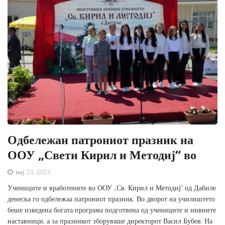
Одбележан патрониот празник на
ООУ „Свети Кирил и Методиј“ во
мај 23, 2023
Учениците и вработените во ООУ „Св. Кирил и Методиј“ од Дабиле
денеска го одбележаа патрониот празник. Во дворот на училиштето
беше изведена богата програма подготвена од учениците и нивните
наставници, а за празникот зборуваше директорот Васил Бубев. На