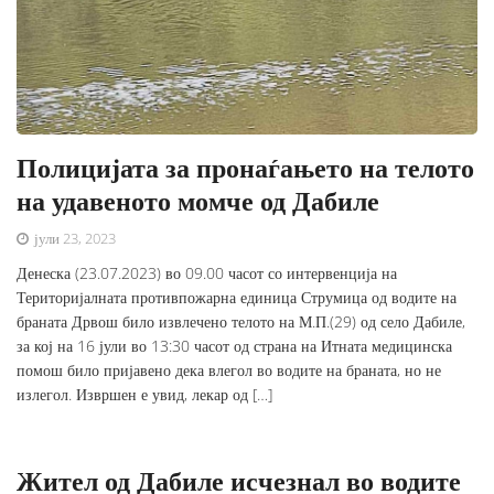
Полицијата за пронаѓањето на телото
на удавеното момче од Дабиле
јули 23, 2023
Денеска (23.07.2023) во 09.00 часот со интервенција на
Територијалната противпожарна единица Струмица од водите на
браната Дрвош било извлечено телото на М.П.(29) од село Дабиле,
за кој на 16 јули во 13:30 часот од страна на Итната медицинска
помош било пријавено дека влегол во водите на браната, но не
излегол. Извршен е увид, лекар од […]
Жител од Дабиле исчезнал во водите