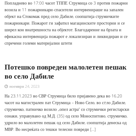
Попладнево во 17:00 часот ТППЕ Струмица со 3 против пожарни
возила и 11 пожарникари-спасители интервенираше на запален
објект на Стокомак пред село Дабиле, соопштија струмичките
пожарникари. Пожарот ги зафатил магацинските простории и се
ширел кон внатрешноста на објектот. Благодарение на брзата и
ефикасна интервенција пожарот е локализиран и ликвидиран и се
спречени големи материјални штети
Потешко повреден малолетен пешак
во село Дабиле
ноември 24, 2023
На 23.11.2023 во СВР Струмица било пријавено дека во 16.20
часот на магистрален пат Струмица – Ново Село, во сeло Дабиле,
струмичко, патничко возило „опел астра“ со струмички регистарски
ознаки, управувано од М.Д. (35) од село Моноспитово, струмичко,
удрило во малолетен пешак од село Дабиле, соопштија денеска од
МВР. Во несреќата со тешки телесни повреди […]