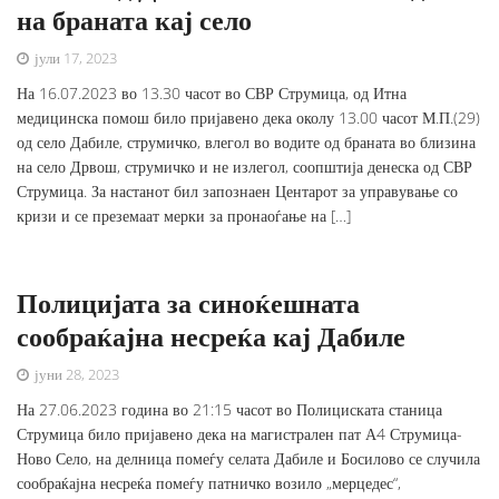
на браната кај село
јули 17, 2023
На 16.07.2023 во 13.30 часот во СВР Струмица, од Итна
медицинска помош било пријавено дека околу 13.00 часот М.П.(29)
од село Дабиле, струмичко, влегол во водите од браната во близина
на село Дрвош, струмичко и не излегол, соопштија денеска од СВР
Струмица. За настанот бил запознаен Центарот за управување со
кризи и се преземаат мерки за пронаоѓање на […]
Полицијата за синоќешната
сообраќајна несреќа кај Дабиле
јуни 28, 2023
На 27.06.2023 година во 21:15 часот во Полициската станица
Струмица било пријавено дека на магистрален пат А4 Струмица-
Ново Село, на делница помеѓу селата Дабиле и Босилово се случила
сообраќајна несреќа помеѓу патничко возило „мерцедес“,