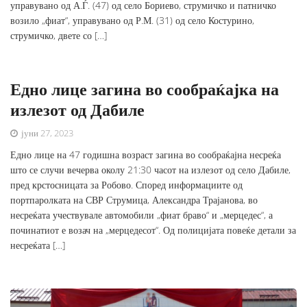
управувано од А.Ѓ. (47) од село Бориево, струмичко и патничко
возило „фиат“, управувано од Р.М. (31) од село Костурино,
струмичко, двете со […]
Едно лице загина во сообраќајка на
излезот од Дабиле
јуни 27, 2023
Едно лице на 47 годишна возраст загина во сообраќајна несреќа
што се случи вечерва околу 21:30 часот на излезот од село Дабиле,
пред крстосницата за Робово. Според информациите од
портпаролката на СВР Струмица, Александра Трајанова, во
несреќата учествувале автомобили „фиат браво“ и „мерцедес“, а
починатиот е возач на „мерцедесот“. Од полицијата повеќе детали за
несреќата […]