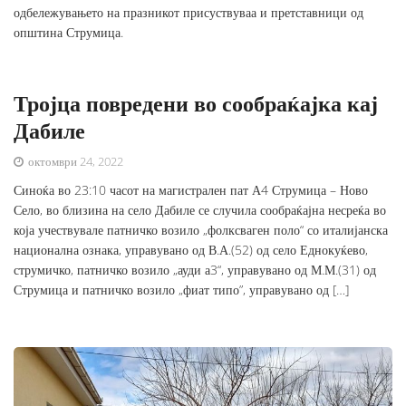
одбележувањето на празникот присуствуваа и претставници од
општина Струмица.
Тројца повредени во сообраќајка кај
Дабиле
октомври 24, 2022
Синоќа во 23:10 часот на магистрален пат А4 Струмица – Ново
Село, во близина на село Дабиле се случила сообраќајна несреќа во
која учествувале патничко возило „фолксваген поло“ со италијанска
национална ознака, управувано од В.А.(52) од село Еднокуќево,
струмичко, патничко возило „ауди а3“, управувано од М.М.(31) од
Струмица и патничко возило „фиат типо”, управувано од […]