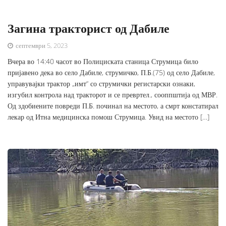
Загина тракторист од Дабиле
септември 5, 2023
Вчера во 14:40 часот во Полициската станица Струмица било
пријавено дека во село Дабиле, струмичко, П.Б.(75) од село Дабиле,
управувајки трактор „имт“ со струмички регистарски ознаки,
изгубил контрола над тракторот и се превртел., сооппштија од МВР.
Од здобиените повреди П.Б. починал на местото, а смрт констатирал
лекар од Итна медицинска помош Струмица. Увид на местото […]