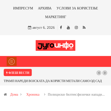
ИМПРЕСУМ
АРХИВА
УСЛОВИ ЗА КОРИСТЕЊЕ
МАРКЕТИНГ
август 6, 2026
ФЛЕШ ВЕСТИ
ТРАМП НАРЕДИ ВОЈСКАТА ДА КОРИСТИ МЕТАЛИ САМО ОД САД
Почну
ИЛИ ОД ПАРТНЕРСКИ ЗЕМЈИ Ќе профитираме ли со бакарот од
Дома
Хроника
Полициски билтен:физички напади…
Иловица и со антимонот?