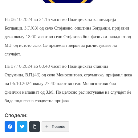
На 06.10.2024 во 21.15 часот во Полициската канцеларија
Богданци, З.Ѓ.(63) од село Стојаково, општина Богданци, пријавил
дека околу 18.00 часот во село Стојаково бил физички нападнат од
М.З. од истото село. Се преземаат мерки за расчистување на
случајот.
На 07.10.2024 во 00.40 часот во Полициската станица
Струмица, В.П.(46) од село Моноспитово, струмичко, пријавил дека
на 06.10.2024 околу 23.40 часот во село Моноспитово бил
физички нападнат од З.М.. По целосно расчистување на случајот ќе
биде поднесена соодветна пријава.
Сподели:
Повеќе