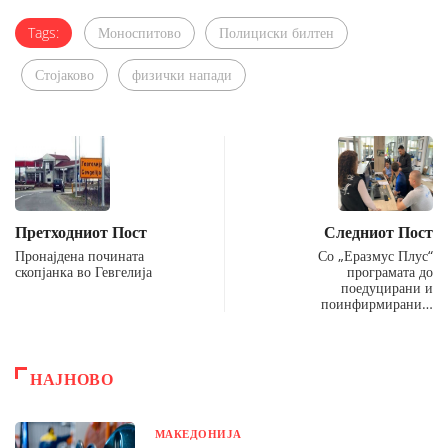
Tags:
Моноспитово
Полициски билтен
Стојаково
физички напади
Претходниот Пост
Следниот Пост
Пронајдена почината
Со „Еразмус Плус“
скопјанка во Гевгелија
програмата до
поедуцирани и
поинфирмирани…
НАЈНОВО
МАКЕДОНИЈА