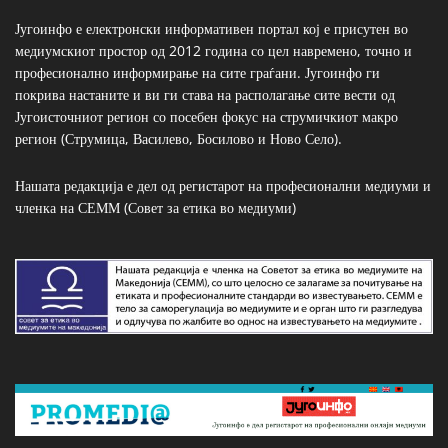
Југоинфо е електронски информативен портал кој е присутен во
медиумскиот простор од 2012 година со цел навремено, точно и
професионално информирање на сите граѓани. Југоинфо ги
покрива настаните и ви ги става на располагање сите вести од
Југоисточниот регион со посебен фокус на струмичкиот макро
регион (Струмица, Василево, Босилово и Ново Село).
Нашата редакција е дел од регистарот на професионални медиуми и
членка на СЕММ (Совет за етика во медиуми)