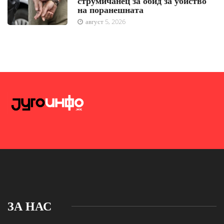
струмичанец за обид за убиство
на поранешната
август 5, 2026
ЗА НАС