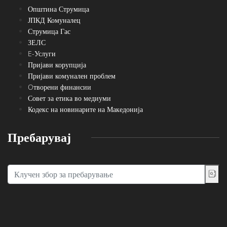
Општина Струмица
ЈПКД Комуналец
Струмица Гас
ЗЕЛС
E-Услуги
Пријави корупција
Пријави комунален проблем
Oтворени финансии
Совет за етика во медиуми
Кодекс на новинарите на Македонија
Пребарувај