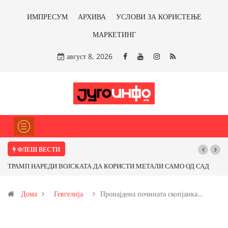
ИМПРЕСУМ
АРХИВА
УСЛОВИ ЗА КОРИСТЕЊЕ
МАРКЕТИНГ
август 8, 2026
ФЛЕШ ВЕСТИ
ТРАМП НАРЕДИ ВОЈСКАТА ДА КОРИСТИ МЕТАЛИ САМО ОД САД
Поч
ИЛИ ОД ПАРТНЕРСКИ ЗЕМЈИ Ќе профитираме ли со бакарот од
Дома
Гевгелија
Пронајдена почината скопјанка…
Иловица и со антимонот?