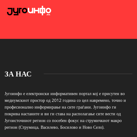
ЗА НАС
Југоинфо е електронски информативен портал кој е присутен во
медиумскиот простор од 2012 година со цел навремено, точно и
професионално информирање на сите граѓани. Југоинфо ги
покрива настаните и ви ги става на располагање сите вести од
Југоисточниот регион со посебен фокус на струмичкиот макро
регион (Струмица, Василево, Босилово и Ново Село).