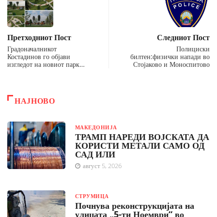
Претходниот Пост
Следниот Пост
Градоначалникот
Полициски
Костадинов го објави
билтен:физички напади во
изгледот на новиот парк…
Стојаково и Моноспитово
НАЈНОВО
МАКЕДОНИЈА
ТРАМП НАРЕДИ ВОЈСКАТА ДА
КОРИСТИ МЕТАЛИ САМО ОД
САД ИЛИ
август 5, 2026
СТРУМИЦА
Почнува реконструкцијата на
улицата „5-ти Ноември“ во