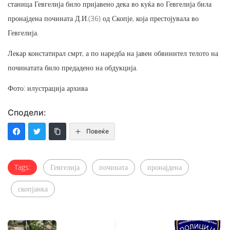
станица Гевгелија било пријавено дека во куќа во Гевгелија била
пронајдена почината Д.И.(36) од Скопје, која престојувала во
Гевгелија.
Лекар констатирал смрт, а по наредба на јавен обвинител телото на
починатата било предадено на обдукција.
Фото: илустрација архива
Сподели:
Повеќе
Tags:
Гевгелија
почината
пронајдена
скопјанка