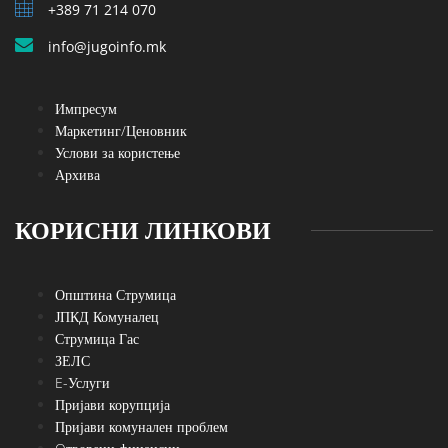
+389 71 214 070
info@jugoinfo.mk
Импресум
Маркетинг/Ценовник
Услови за користење
Архива
КОРИСНИ ЛИНКОВИ
Општина Струмица
ЈПКД Комуналец
Струмица Гас
ЗЕЛС
E-Услуги
Пријави корупција
Пријави комунален проблем