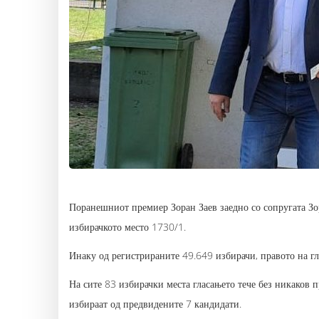
Поранешниот премиер Зоран Заев заедно со сопругата Зо
избирачкото место 1730/1.
Инаку од регистрираните 49.649 избирачи, правото на гл
На сите 83 избирачки места гласањето тече без никаков
избираат од предвидените 7 кандидати.