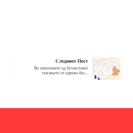
Следниот Пост
Во општините од Југоистокот
гласањето се одвива без…