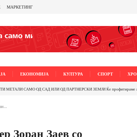
Е
МАРКЕТИНГ
ЈА
ЕКОНОМИЈА
КУЛТУРА
СПОРТ
ХРО
МЕТАЛИ САМО ОД САД ИЛИ ОД ПАРТНЕРСКИ ЗЕМЈИ Ќе профитираме ли со 
ран…
р Зоран Заев со