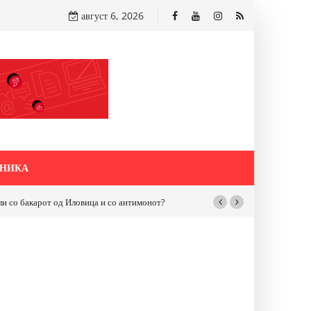
август 6, 2026
НИКА
бакарот од Иловица и со антимонот?
Почнува реконструкцијата на улицат