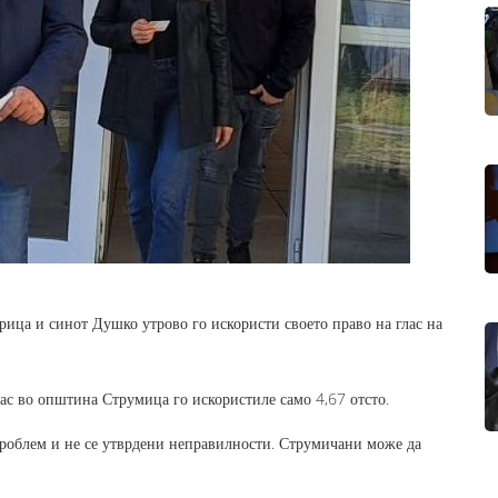
рица и синот Душко утрово го искористи своето право на глас на
ас во општина Струмица го искористиле само 4,67 отсто.
 проблем и не се утврдени неправилности. Струмичани може да