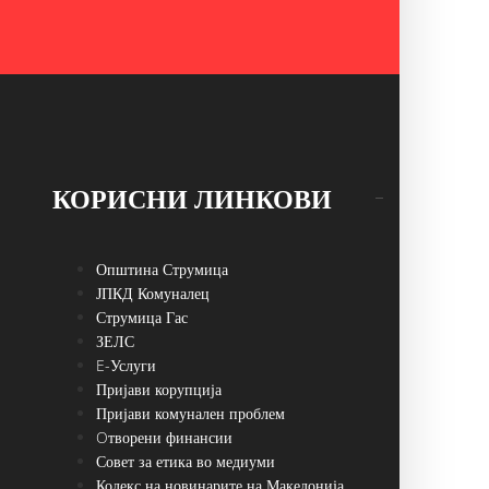
КОРИСНИ ЛИНКОВИ
Општина Струмица
ЈПКД Комуналец
Струмица Гас
ЗЕЛС
E-Услуги
Пријави корупција
Пријави комунален проблем
Oтворени финансии
Совет за етика во медиуми
Кодекс на новинарите на Македонија