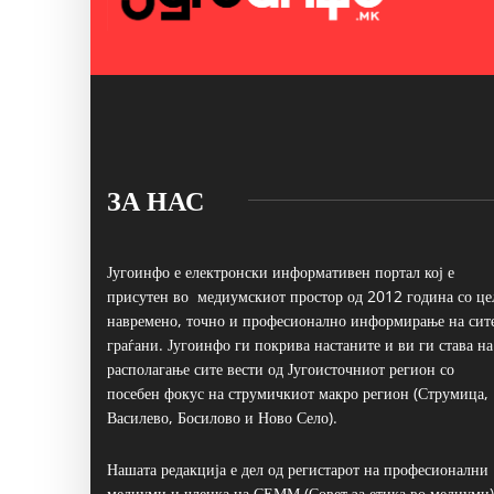
ЗА НАС
Југоинфо е електронски информативен портал кој е
присутен во медиумскиот простор од 2012 година со це
навремено, точно и професионално информирање на сит
граѓани. Југоинфо ги покрива настаните и ви ги става на
располагање сите вести од Југоисточниот регион со
посебен фокус на струмичкиот макро регион (Струмица,
Василево, Босилово и Ново Село).
Нашата редакција е дел од регистарот на професионални
медиуми и членка на СЕММ (Совет за етика во медиуми)