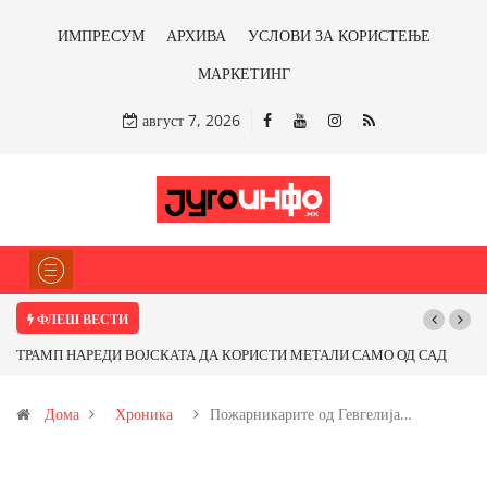
ИМПРЕСУМ
АРХИВА
УСЛОВИ ЗА КОРИСТЕЊЕ
МАРКЕТИНГ
август 7, 2026
ФЛЕШ ВЕСТИ
ТРАМП НАРЕДИ ВОЈСКАТА ДА КОРИСТИ МЕТАЛИ САМО ОД САД
ИЛИ ОД ПАРТНЕРСКИ ЗЕМЈИ Ќе профитираме ли со бакарот од
Дома
Хроника
Пожарникарите од Гевгелија…
Иловица и со антимонот?