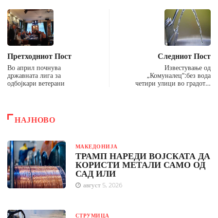
Претходниот Пост
Следниот Пост
Во април почнува
Известување од
државната лига за
„Комуналец“:без вода
одбојкари ветерани
четири улици во градот…
НАЈНОВО
МАКЕДОНИЈА
ТРАМП НАРЕДИ ВОЈСКАТА ДА
КОРИСТИ МЕТАЛИ САМО ОД
САД ИЛИ
август 5, 2026
СТРУМИЦА