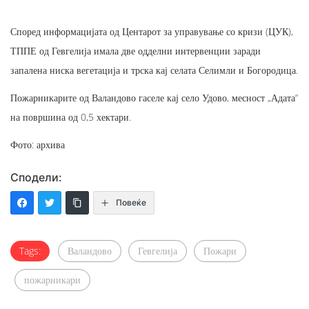
Според информацијата од Центарот за управување со кризи (ЦУК),
ТППЕ од Гевгелија имала две одделни интервенции заради
запалена ниска вегетација и трска кај селата Селимли и Богородица.
Пожарникарите од Валандово гаселе кај село Удово, месност „Адата“
на површина од 0,5 хектари.
Фото: архива
Сподели:
Повеќе
Tags:
Валандово
Гевгелија
Пожари
пожарникари