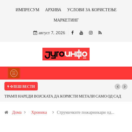
ИМПРЕСУМ
АРХИВА
УСЛОВИ ЗА КОРИСТЕЊЕ
МАРКЕТИНГ
август 7, 2026
ФЛЕШ ВЕСТИ
ТРАМП НАРЕДИ ВОЈСКАТА ДА КОРИСТИ МЕТАЛИ САМО ОД САД
Почну
ИЛИ ОД ПАРТНЕРСКИ ЗЕМЈИ Ќе профитираме ли со бакарот од
Дома
Хроника
Струмичките пожарникари од…
Иловица и со антимонот?