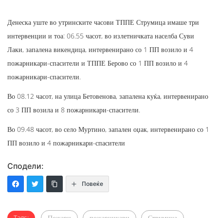
Денеска уште во утринските часови ТППЕ Струмица имаше три
интервенции и тоа: 06.55 часот, во излетничката населба Суви
Лаки, запалена викендица, интервенирано со 1 ПП возило и 4
пожарникари-спасители и ТППЕ Берово со 1 ПП возило и 4
пожарникари-спасители.
Во 08.12 часот, на улица Бетовенова, запалена куќа, интервенирано
со 3 ПП возила и 8 пожарникари-спасители.
Во 09.48 часот, во село Муртино, запален оџак, интервенирано со 1
ПП возило и 4 пожарникари-спасители
Сподели:
Повеќе
Tags:
Пожари
пожарникари
Струмица