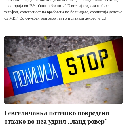
просторија во ЈЗУ „Општа болница“ Гевгелија одзела мобилен
телефон, сопственост на вработена во болницата, соопштија денеска
од МВР. Во службен разговор таа го признала делото и […]
Гевгеличанка потешко повредена
откако во неа удрил „ланд ровер“