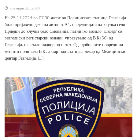
ноември 28, 2024
На 25.11.2024 во 07.00 часот во Полициската станица Гевгелија
било пријавено дека на автопат А1, на делницата од клучка село
Прдејци до клучка село Смоквица, патничко возило „шкода“ со
гевгелиски регистарски ознаки, управувано од В.К.(56) од
Гевгелија, излетало надвор од патот. Од здобиените повреди на
местото починала В.К., а смрт констатирал лекар од Медицински
центар Гевгелија. […]