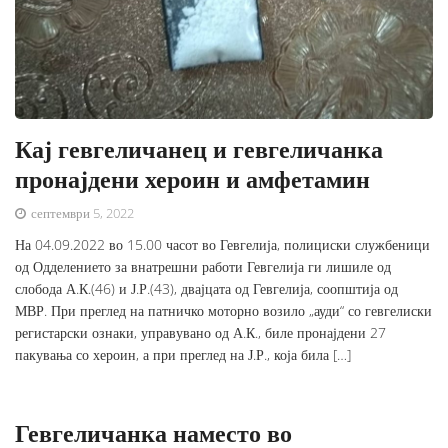
Кај гевгеличанец и гевгеличанка
пронајдени хероин и амфетамин
септември 5, 2022
На 04.09.2022 во 15.00 часот во Гевгелија, полициски службеници
од Одделението за внатрешни работи Гевгелија ги лишиле од
слобода А.К.(46) и Ј.Р.(43), двајцата од Гевгелија, соопштија од
МВР. При преглед на патничко моторно возило „ауди“ со гевгелиски
регистарски ознаки, управувано од А.К., биле пронајдени 27
пакувања со хероин, а при преглед на Ј.Р., која била […]
Гевгеличанка наместо во