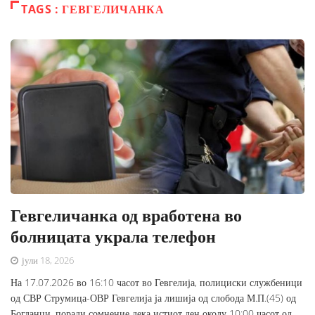
TAGS : ГЕВГЕЛИЧАНКА
Гевгеличанка од вработена во
болницата украла телефон
јули 18, 2026
На 17.07.2026 во 16:10 часот во Гевгелија, полициски службеници
од СВР Струмица-ОВР Гевгелија ја лишија од слобода М.П.(45) од
Богданци, поради сомнение дека истиот ден околу 10:00 часот од