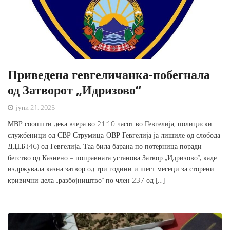
Приведена гевгеличанка-побегнала
од Затворот „Идризово“
јуни 21, 2025
МВР соопшти дека вчера во 21:10 часот во Гевгелија, полициски
службеници од СВР Струмица-ОВР Гевгелија ја лишиле од слобода
Д.Џ.Б.(46) од Гевгелија. Таа била барана по потерница поради
бегство од Казнено – поправната установа Затвор „Идризово“, каде
издржувала казна затвор од три години и шест месеци за сторени
кривични дела „разбојништво“ по член 237 од […]