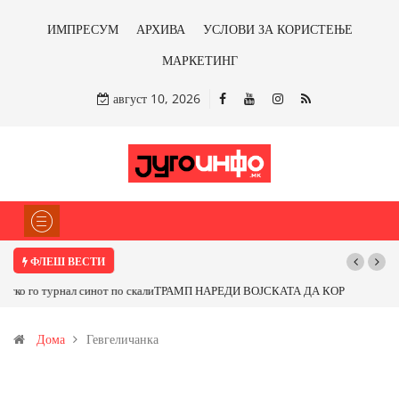
ИМПРЕСУМ
АРХИВА
УСЛОВИ ЗА КОРИСТЕЊЕ
МАРКЕТИНГ
август 10, 2026
ФЛЕШ ВЕСТИ
ТРАМП НАРЕДИ ВОЈСКАТА ДА КОРИСТИ МЕТАЛИ САМО ОД САД
ИЛИ ОД ПАРТНЕРСКИ ЗЕМЈИ Ќе профитираме ли со бакарот од
Дома
Гевгеличанка
Иловица и со антимонот?