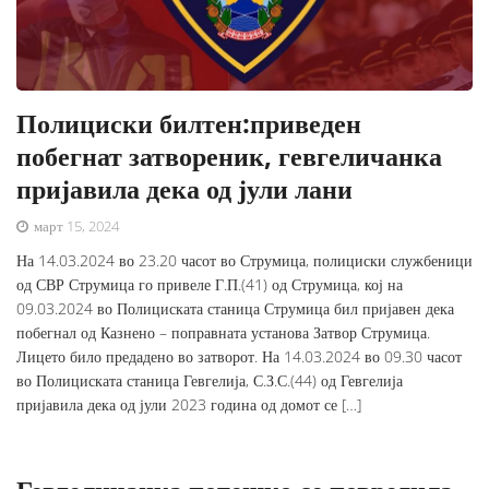
Полициски билтен:приведен
побегнат затвореник, гевгеличанка
пријавила дека од јули лани
март 15, 2024
На 14.03.2024 во 23.20 часот во Струмица, полициски службеници
од СВР Струмица го привеле Г.П.(41) од Струмица, кој на
09.03.2024 во Полициската станица Струмица бил пријавен дека
побегнал од Казнено – поправната установа Затвор Струмица.
Лицето било предадено во затворот. На 14.03.2024 во 09.30 часот
во Полициската станица Гевгелија, С.З.С.(44) од Гевгелија
пријавила дека од јули 2023 година од домот се […]