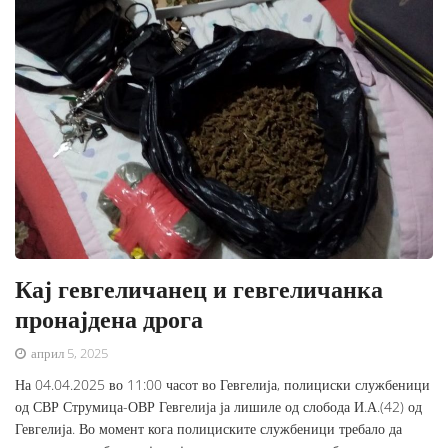
Кај гевгеличанец и гевгеличанка
пронајдена дрога
април 5, 2025
На 04.04.2025 во 11:00 часот во Гевгелија, полициски службеници
од СВР Струмица-ОВР Гевгелија ја лишиле од слобода И.А.(42) од
Гевгелија. Во момент кога полициските службеници требало да