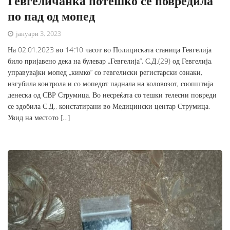
Гевгеличанка потешко се повредила
по пад од мопед
јануари 3, 2023
На 02.01.2023 во 14:10 часот во Полициската станица Гевгелија
било пријавено дека на булевар „Гевгелија“, С.Д.(29) од Гевгелија,
управувајки мопед „кимко“ со гевгелиски регистарски ознаки,
изгубила контрола и со мопедот паднала на коловозот, соопштија
денеска од СВР Струмица. Во несреќата со тешки телесни повреди
се здобила С.Д., констатирани во Медицински центар Струмица.
Увид на местото […]