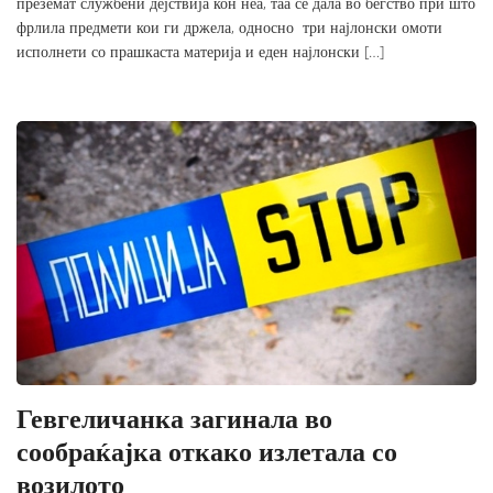
преземат службени дејствија кон неа, таа се дала во бегство при што
фрлила предмети кои ги држела, односно три најлонски омоти
исполнети со прашкаста материја и еден најлонски […]
Гевгеличанка загинала во
сообраќајка откако излетала со
возилото