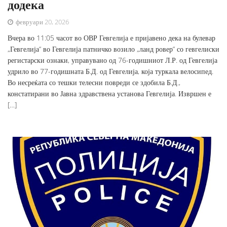
додека
февруари 20, 2026
Вчера во 11:05 часот во ОВР Гевгелија е пријавено дека на булевар
„Гевгелија“ во Гевгелија патничко возило „ланд ровер“ со гевгелиски
регистарски ознаки, управувано од 76-годишниот Л.Р. од Гевгелија
удрило во 77-годишната Б.Д. од Гевгелија, која туркала велосипед.
Во несреќата со тешки телесни повреди се здобила Б.Д.,
констатирани во Јавна здравствена установа Гевгелија. Извршен е
[…]