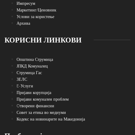
Импресум
Маркетинг/Ценовник
Услови за користење
Архива
КОРИСНИ ЛИНКОВИ
Општина Струмица
ЈПКД Комуналец
Струмица Гас
ЗЕЛС
E-Услуги
Пријави корупција
Пријави комунален проблем
Oтворени финансии
Совет за етика во медиуми
Кодекс на новинарите на Македонија