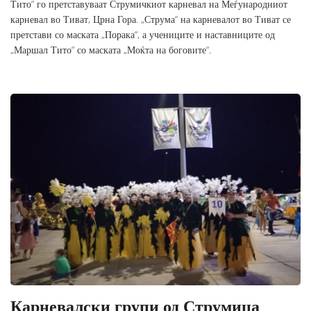
Тито“ го претставуваат Струмичкиот карневал на Меѓународниот
карневал во Тиват, Црна Гора. „Струма“ на карневалот во Тиват се
претстави со маската „Порака“, а учениците и наставниците од
„Маршал Тито“ со маската „Моќта на боговите“.
Карневалски групи од Струмица