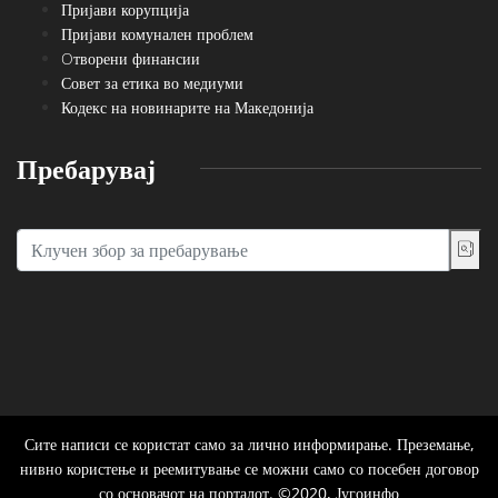
Пријави корупција
Пријави комунален проблем
Oтворени финансии
Совет за етика во медиуми
Кодекс на новинарите на Македонија
Пребарувај
Сите написи се користат само за лично информирање. Преземање,
нивно користење и реемитување се можни само со посебен договор
со основачот на порталот. ©2020, Југоинфо