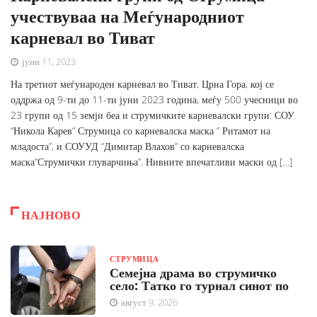
учествуваа на Меѓународниот
карневал во Тиват
јуни 11, 2023
На третиот меѓународен карневал во Тиват, Црна Гора, кој се
оддржа од 9-ти до 11-ти јуни 2023 година, меѓу 500 учесници во
23 групи од 15 земји беа и струмичките карневалски групи: СОУ
“Никола Карев” Струмица со карневалска маска ” Ритамот на
младоста”, и СОУУД “Димитар Влахов” со карневалска
маска”Струмички глуварчиња”. Нивните впечатливи маски од […]
НАЈНОВО
СТРУМИЦА
Семејна драма во струмичко
село: Татко го турнал синот по
август 9, 2026