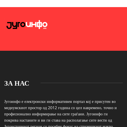
ЗА НАС
Југоинфо е електронски информативен портал кој е присутен во
медиумскиот простор од 2012 година со цел навремено, точно и
професионално информирање на сите граѓани. Југоинфо ги
покрива настаните и ви ги става на располагање сите вести од
Југоисточниот регион со посебен фокус на струмичкиот макро