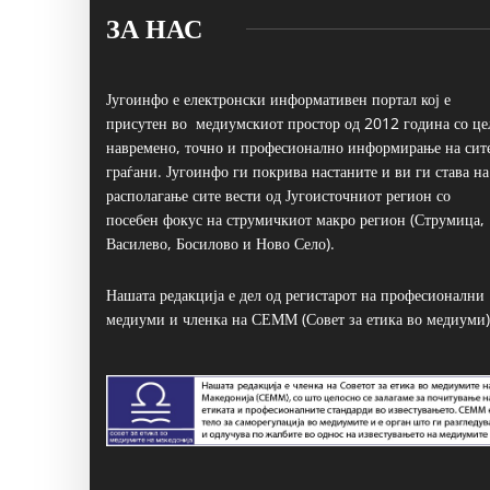
ЗА НАС
Југоинфо е електронски информативен портал кој е
присутен во медиумскиот простор од 2012 година со це
навремено, точно и професионално информирање на сит
граѓани. Југоинфо ги покрива настаните и ви ги става на
располагање сите вести од Југоисточниот регион со
посебен фокус на струмичкиот макро регион (Струмица,
Василево, Босилово и Ново Село).
Нашата редакција е дел од регистарот на професионални
медиуми и членка на СЕММ (Совет за етика во медиуми)