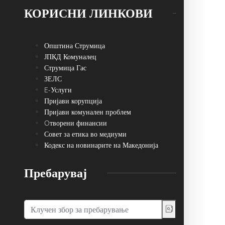
КОРИСНИ ЛИНКОВИ
Општина Струмица
ЈПКД Комуналец
Струмица Гас
ЗЕЛС
E-Услуги
Пријави корупција
Пријави комунален проблем
Oтворени финансии
Совет за етика во медиуми
Кодекс на новинарите на Македонија
Пребарувај