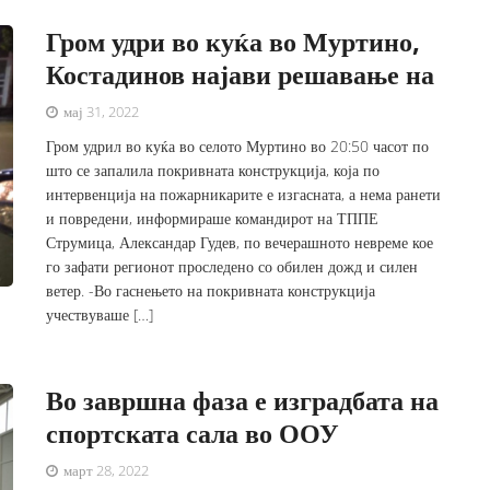
Гром удри во куќа во Муртино,
Костадинов најави решавање на
мај 31, 2022
Гром удрил во куќа во селото Муртино во 20:50 часот по
што се запалила покривната конструкција, која по
интервенција на пожарникарите е изгасната, а нема ранети
и повредени, информираше командирот на ТППЕ
Струмица, Александар Гудев, по вечерашното невреме кое
го зафати регионот проследено со обилен дожд и силен
ветер. -Во гаснењето на покривната конструкција
учествуваше […]
Во завршна фаза е изградбата на
спортската сала во ООУ
март 28, 2022