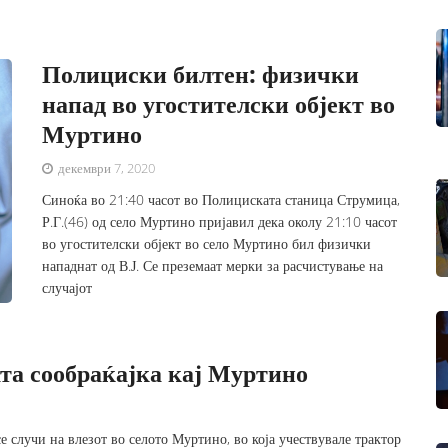
Полициски билтен: физички
напад во угостителски објект во
Муртино
декември 7, 2020
Синоќа во 21:40 часот во Полициската станица Струмица,
Р.Г.(46) од село Муртино пријавил дека околу 21:10 часот
во угостителски објект во село Муртино бил физички
нападнат од В.Ј. Се преземаат мерки за расчистување на
случајот
та сообраќајка кај Муртино
е случи на влезот во селото Муртино, во која учествувале трактор