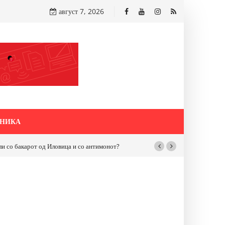
август 7, 2026
НИКА
бакарот од Иловица и со антимонот?
Почнува реконструкцијата на улицат