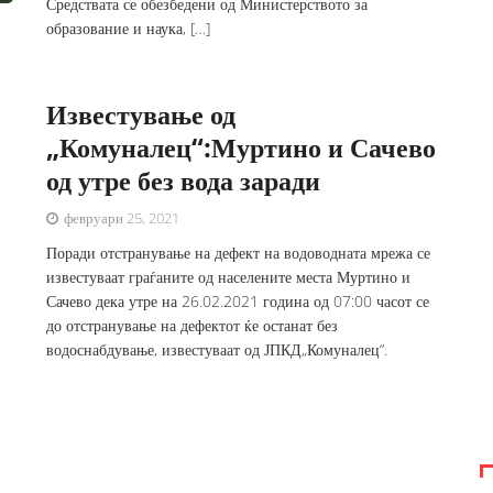
Средствата се обезбедени од Министерството за
образование и наука, […]
Известување од
„Комуналец“:Муртино и Сачево
од утре без вода заради
февруари 25, 2021
Поради отстранување на дефект на водоводната мрежа се
известуваат граѓаните од населените места Муртино и
Сачево дека утре на 26.02.2021 година од 07:00 часот се
до отстранување на дефектот ќе останат без
водоснабдување, известуваат од ЈПКД„Комуналец“.