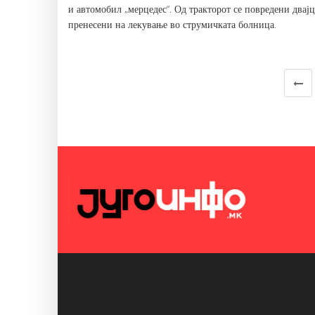
и автомобил „мерцедес“. Од тракторот се повредени двајца
пренесени на лекување во струмичката болница.