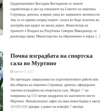
Градончалникот Костадин Костадинов со своите
соработници и дел од членовите на Советот на општина
Струмица, денеска, изврши увид во завршните активности.
Ако се се одвива според планот, салата ќе биде пуштена во
употреба кон крајот на месец април. Инвеститор на
проектот е Владата на Република Северна Македонија, се
реализира преку Министерство на образование и наука, […]
Почна изградбата на спортска
сала во Муртино
август 5, 2021
По претходно завршување на подготвителните работи кои
беа обврска на општина Струмица, денеска, официјално
започна изградбата на спортската сала „Модел 1“ на
површина од 650 метри квадратни во населеното место
Муртино. Финансискиот зафат на оваа инвестиција е околу
24.000.000 денари, а рокот на изведба 7 месеци.