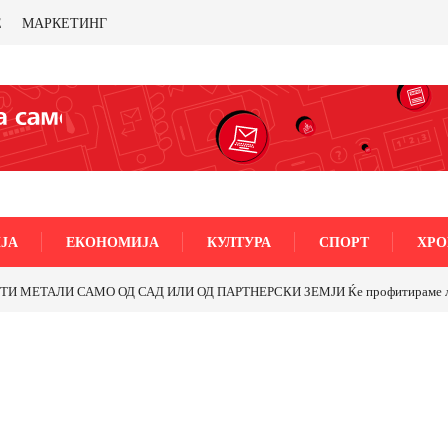
Е
МАРКЕТИНГ
ЈА
ЕКОНОМИЈА
КУЛТУРА
СПОРТ
ХРО
МЕТАЛИ САМО ОД САД ИЛИ ОД ПАРТНЕРСКИ ЗЕМЈИ Ќе профитираме ли со 