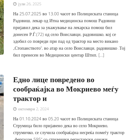
јули 26, 2025
На 25.07.2025 во 13.00 часот во Полициската станица
Радовиш, лекар од Итна медицинска помош Радовиш
пријавил дека за укажување на лекарска помош бил
донесен Р.Ѓ.(72) од село Воиславци, радовишко, кој се
здобил со повреди при пад од трактор на место викано
„Стопанството“, во атар на село Воиславци, радовишко .Тој
бил пренесен во Медицински центар Штип, […]
Едно лице повредено во
сообраќајка во Мокриево меѓу
трактор и
октомври 2, 2024
На 01.10.2024 во 05.20 часот во Полициската станица
Струмица било пријавено дека во село Мокриево,
струмичко, се случила сообраќајна несреќа помеѓу трактор
„фергусон 595“ со струмички регистарски ознаки,