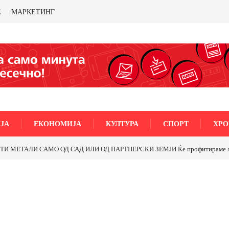
Е
МАРКЕТИНГ
ЈА
ЕКОНОМИЈА
КУЛТУРА
СПОРТ
ХРО
5-ти Ноември“ во Струмица