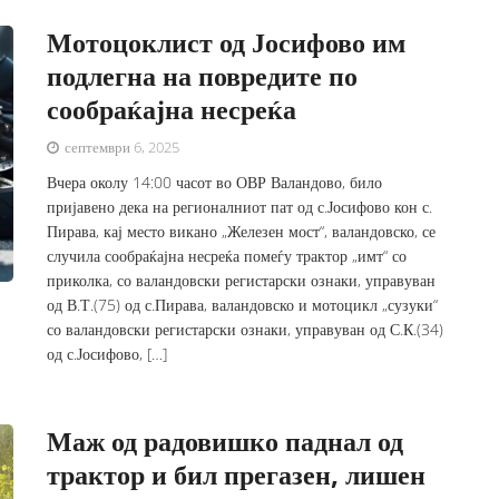
Мотоцоклист од Јосифово им
подлегна на повредите по
сообраќајна несреќа
септември 6, 2025
Вчера околу 14:00 часот во ОВР Валандово, било
пријавено дека на регионалниот пат од с.Јосифово кон с.
Пирава, кај место викано „Железен мост“, валандовско, се
случила сообраќајна несреќа помеѓу трактор „имт“ со
приколка, со валандовски регистарски ознаки, управуван
од В.Т.(75) од с.Пирава, валандовско и мотоцикл „сузуки“
со валандовски регистарски ознаки, управуван од С.К.(34)
од с.Јосифово, […]
Маж од радовишко паднал од
трактор и бил прегазен, лишен