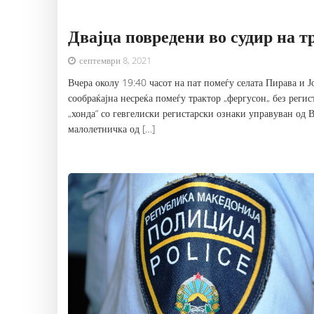
Двајца повредени во судир на т
септември 8, 2021
Вчера околу 19:40 часот на пат помеѓу селата Пирава и 
сообраќајна несреќа помеѓу трактор „фергусон„ без регис
„хонда“ со гевгелиски регистарски ознаки управуван од В
малолетничка од […]