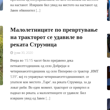
на настанот. Извршен бил увид на местото на настанот од
Јавен обвинител […]
Малолетниците по превртување
на тракторот се удавиле во
реката Струмица
јуни 30, 2020
Вчера во 15:15 часот било пријавено дека
петнаесетгодишник од село Добрејци и
четиринаесетгодишник од село Пиперево со трактор „ИМТ
539“, кој го управувал четиринаесетгодишиникот, се
упатиле кон местото „Таре“, на реката Струмица, за да
ловат риби. Во еден момент, тракторот се превртел и
паднал во реката, а малолетниците се удавиле. Бил
извршен увид од Јавен […]