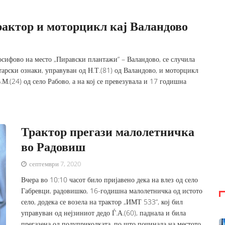
рактор и моторцикл кај Валандово
Јосифово на место „Пиравски плантажи“ – Валандово, се случила
тарски ознаки, управуван од Н.Т.(81) од Валандово, и моторцикл
.М.(24) од село Рабово, а на кој се превезувала и 17 годишна
Трактор прегази малолетничка
во Радовиш
септември 7, 2020
Вчера во 10:10 часот било пријавено дека на влез од село
Габревци, радовишко, 16-годишна малолетничка од истото
село, додека се возела на трактор „ИМТ 533“, кој бил
управуван од нејзиниот дедо Ѓ.А.(60), паднала и била
прегазена од полуприколката, по што починала на местото