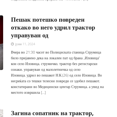
Пешак потешко повреден
откако во него удрил трактор
управуван од
јуни 11, 2024
Вчера во 21:30 часот во Полициската станица Струмица
било пријавено дека на локален пат од брана „Иловица“
кон село Иловица, струмичко, трактор без регистарски
ознаки, управуван од малолетничка од село
Иловица, удрил во пешакот Н.К.(26) од село Иловица. Во
несреќата со тешки телесни повреди се здобил пешакот,
констатирани во Медицински центар Струмица, а увид на
местото извршила […]
Загина сопатник на трактор,