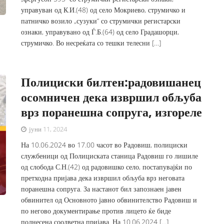
управуван од К.И.(48) од село Мокриево, струмичко и
патничко возило „сузуки“ со струмички регистарски
ознаки, управувано од Ѓ.Б.(64) од село Градашорци,
струмичко. Во несреќата со тешки телесни […]
Полициски билтен:радовишанец
осомничен дека извршил обљуба
врз поранешна сопруга, изгореле
јуни 11, 2024
На 10.06.2024 во 17.00 часот во Радовиш, полициски
службеници од Полициската станица Радовиш го лишиле
од слобода С.Н.(42) од радовишко село, постапувајќи по
претходна пријава дека извршил обљуба врз неговата
поранешна сопруга. За настанот бил запознаен јавен
обвинител од Основното јавно обвинителство Радовиш и
по негово документирање против лицето ќе биде
поднесена соодветна пријава. На 10.06.2024 […]