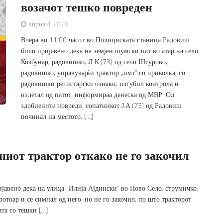
возачот тешко повреден
април 4, 2023
Вчера во 11:00 часот во Полициската станица Радовиш
било пријавено дека на земјен шумски пат во атар на село
Козбунар, радовишко, Л.К.(73) од село Штурово,
радовишко, управувајќи трактор „имт“ со приколка, со
радовишки регистарски ознаки, изгубил контрола и
излетал од патот, информираа денеска од МВР. Од
здобиените повреди, сопатникот Ј.А.(73) од Радовиш
починал на местото, […]
ниот трактор откако не го закочил
јавено дека на улица „Илија Ајдински“ во Ново Село, струмичко,
ротоар и се симнал од него, но не го закочил, по што тракторот
та со тешки […]