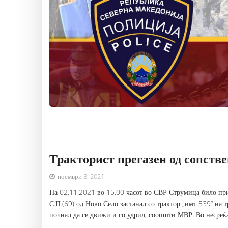
Тракторист прегазен од сопстве
ноември 3, 2021
На 02.11.2021 во 15.00 часот во СВР Струмица било при
С.П.(69) од Ново Село застанал со трактор „имт 539“ на т
почнал да се движи и го удрил, соопшти МВР. Во несреќа