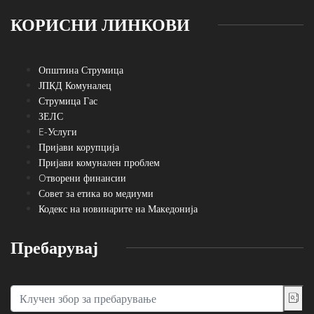
КОРИСНИ ЛИНКОВИ
Општина Струмица
ЈПКД Комуналец
Струмица Гас
ЗЕЛС
E-Услуги
Пријави корупција
Пријави комунален проблем
Oтворени финансии
Совет за етика во медиуми
Кодекс на новинарите на Македонија
Пребарувај