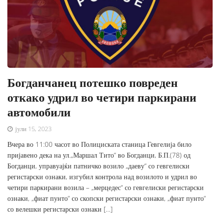
Богданчанец потешко повреден
откако удрил во четири паркирани
автомобили
јули 15, 2023
Вчера во 11:00 часот во Полициската станица Гевгелија било
пријавено дека на ул.„Маршал Тито“ во Богданци, Б.П.(78) од
Богданци, управуајќи патничко возило „даеву“ со гевгелиски
регистарски ознаки, изгубил контрола над возилото и удрил во
четири паркирани возила – „мерцедес“ со гевгелиски регистарски
ознаки, „фиат пунто“ со скопски регистарски ознаки, „фиат пунто“
со велешки регистарски ознаки […]