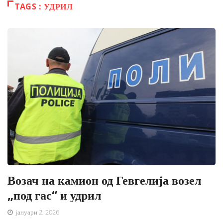
TAGS : УДРИЛ
Возач на камион од Гевгелија возел
„под гас“ и удрил
јануари 2, 2026