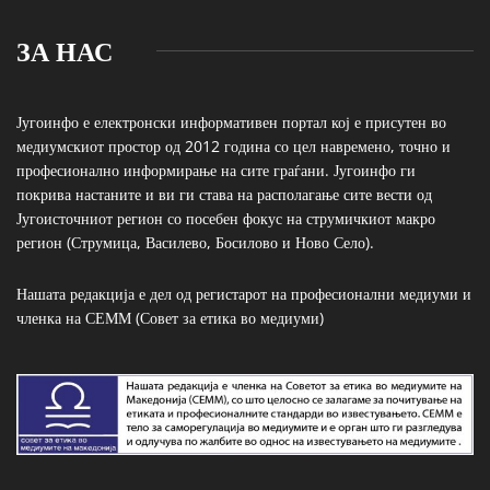
ЗА НАС
Југоинфо е електронски информативен портал кој е присутен во
медиумскиот простор од 2012 година со цел навремено, точно и
професионално информирање на сите граѓани. Југоинфо ги
покрива настаните и ви ги става на располагање сите вести од
Југоисточниот регион со посебен фокус на струмичкиот макро
регион (Струмица, Василево, Босилово и Ново Село).
Нашата редакција е дел од регистарот на професионални медиуми и
членка на СЕММ (Совет за етика во медиуми)