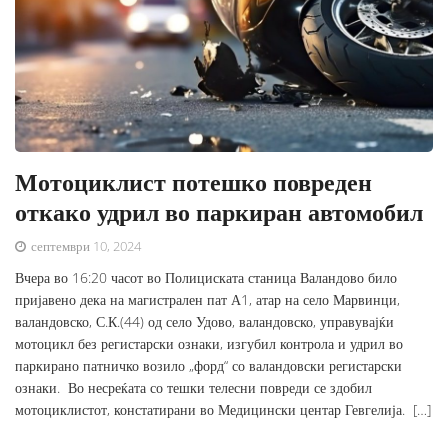
Мотоциклист потешко повреден
откако удрил во паркиран автомобил
септември 10, 2024
Вчера во 16:20 часот во Полициската станица Валандово било
пријавено дека на магистрален пат А1, атар на село Марвинци,
валандовско, С.К.(44) од село Удово, валандовско, управувајќи
мотоцикл без регистарски ознаки, изгубил контрола и удрил во
паркирано патничко возило „форд“ со валандовски регистарски
ознаки. Во несреќата со тешки телесни повреди се здобил
мотоциклистот, констатирани во Медицински центар Гевгелија. […]