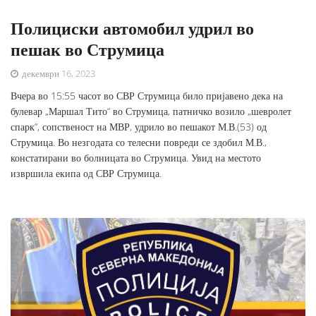
Полициски автомобил удрил во
пешак во Струмица
декември 16, 2023
Вчера во 15:55 часот во СВР Струмица било пријавено дека на
булевар „Маршал Тито“ во Струмица, патничко возило „шевролет
спарк“, сопственост на МВР, удрило во пешакот М.В.(53) од
Струмица. Во незгодата со телесни повреди се здобил М.В.,
констатирани во болницата во Струмица. Увид на местото
извршила екипа од СВР Струмица.