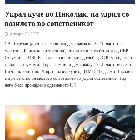
Украл куче во Николиќ, па удрил со
возилото во сопственикот
јануари 13, 2025
СВР Струмица денеска соопшти дека вчера во 20:00 часот на
местото „Дојранска крстосница“, полициски службеници од СВР
Струмица – ОВР Валандово го лишиле од слобода С.В.(57) од село
Дабиле, струмичко. Тој се сомничи дека околу 19.00 часот во село
Николиќ, општина Дојран, одзел куче од И.М.(64) од село Николиќ,
а при бегство од местото со возилото го удрил оштетениот. Кај
него било пронајдено одземеното […]