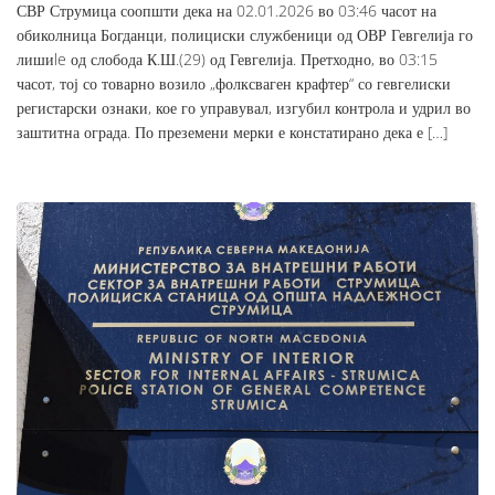
СВР Струмица соопшти дека на 02.01.2026 во 03:46 часот на
обиколница Богданци, полициски службеници од ОВР Гевгелија го
лишиle од слобода К.Ш.(29) од Гевгелија. Претходно, во 03:15
часот, тој со товарно возило „фолксваген крафтер“ со гевгелиски
регистарски ознаки, кое го управувал, изгубил контрола и удрил во
заштитна ограда. По преземени мерки е констатирано дека е […]