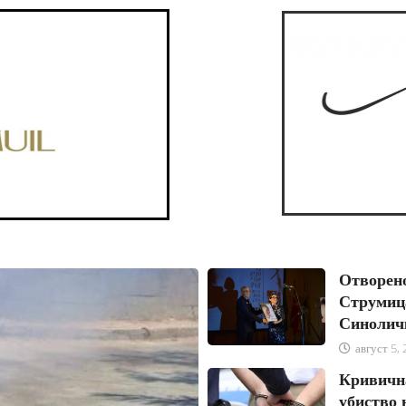
август 5, 2026
Отворено
Струмица
Синолич
август 5,
Кривична
убиство 