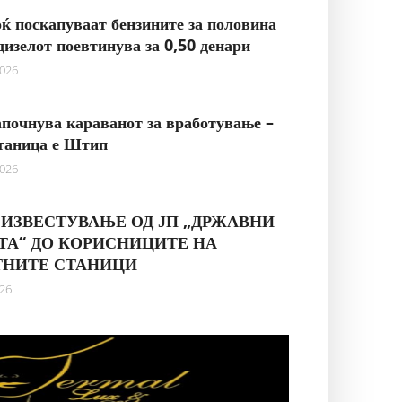
ќ поскапуваат бензините за половина
 дизелот поевтинува за 0,50 денари
2026
започнува караванот за вработување –
таница е Штип
2026
ИЗВЕСТУВАЊЕ ОД ЈП „ДРЖАВНИ
А“ ДО КОРИСНИЦИТЕ НА
ТНИТЕ СТАНИЦИ
026