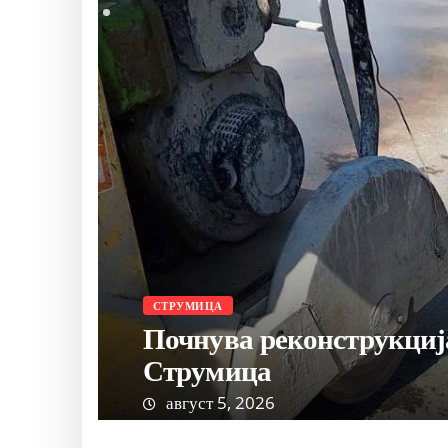
КУЛТУРА
СТРУМИЦА
ри“ во
Отворено 21. изд
Наградата „Асте
август 5, 2026