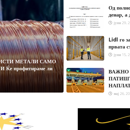
Од полно
денар, а
јуни 29, 
Lidl го 
првата с
јуни 15, 
РИСТИ МЕТАЛИ САМО
 Ќе профитираме ли
ВАЖНО 
ПАТИШТ
НАПЛА
мај 26, 2