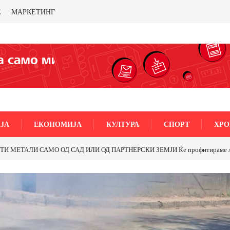
Е
МАРКЕТИНГ
ЈА
ЕКОНОМИЈА
КУЛТУРА
СПОРТ
ХРО
5-ти Ноември“ во Струмица