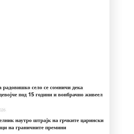
 радовишко село се сомничи дека
девојче под 15 години и вонбрачно живеел
2026
елник наутро штрајк на грчките царински
ци на граничните премини