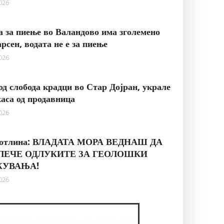
2026
а за пиење во Валандово има зголемено
арсен, водата не е за пиење
2026
д слобода крадци во Стар Дојран, украле
каса од продавница
2026
котлина: ВЛАДАТА МОРА ВЕДНАШ ДА
ЛЕЧЕ ОДЛУКИТЕ ЗА ГЕОЛОШКИ
ЖУВАЊА!
2026