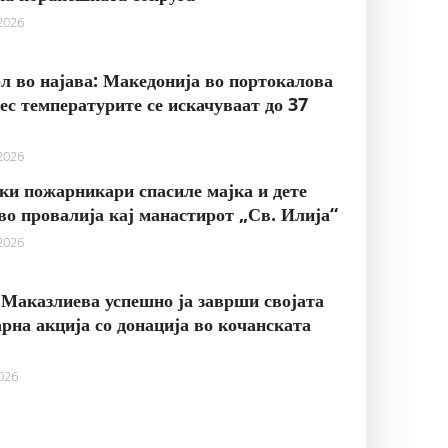
 2026
л во најава: Македонија во портокалова
нес температурите се искачуваат до 37
 2026
и пожарникари спасиле мајка и дете
во провалија кај манастирот „Св. Илија“
 2026
Маказлиева успешно ја заврши својата
рна акција со донација во кочанската
2026