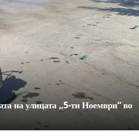
ание на „Астерфест“ во Струмица:
р“ ѝ припадна на Синоличка Трпко