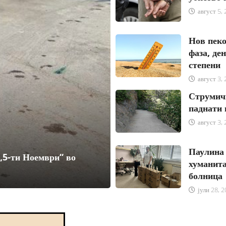
август 5,
Нов пеко
фаза, де
степени
август 3,
Струмичк
паднати 
август 3,
Паулина 
„5-ти Ноември“ во
хуманита
болница
јули 28, 