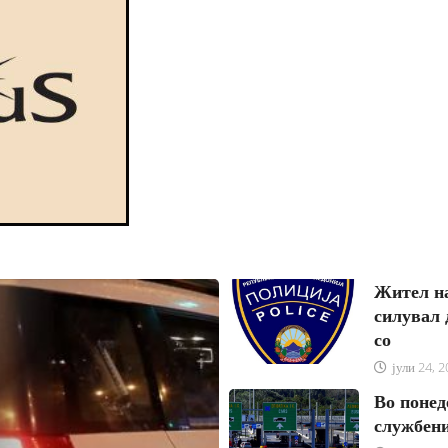
јули 24, 2026
Жител на
силувал 
со
јули 24, 
Во понед
службени