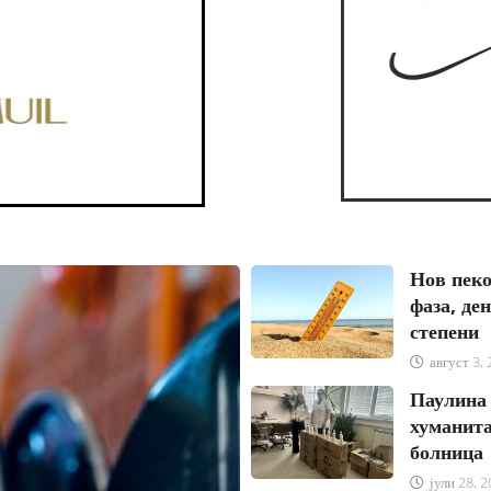
август 3, 2026
Нов пеко
фаза, де
степени
август 3,
Паулина 
хуманита
болница
јули 28, 