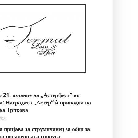
 21. издание на „Астерфест“ во
: Наградата „Астер“ ѝ припадна на
ка Трпкова
 2026
 пријава за струмичанец за обид за
на поранешната сопруга