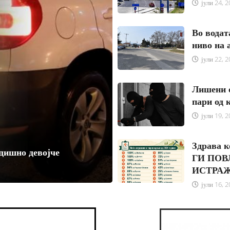
јули 24, 
Во водат
ниво на 
јули 22, 
Лишени о
пари од 
јули 19, 
Здрава 
дишно девојче
ГИ ПОВ
ИСТРА
јули 16, 