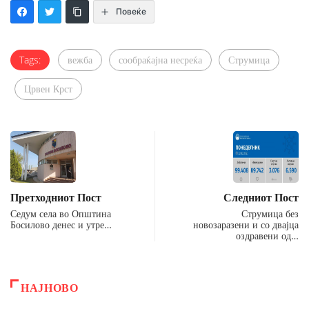
Повеќе
Tags:
вежба
сообраќајна несреќа
Струмица
Црвен Крст
Претходниот Пост
Следниот Пост
Седум села во Општина
Струмица без
Босилово денес и утре…
новозаразени и со двајца
оздравени од…
НАЈНОВО