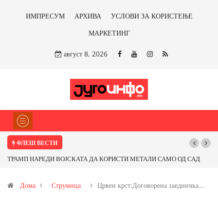
ИМПРЕСУМ
АРХИВА
УСЛОВИ ЗА КОРИСТЕЊЕ
МАРКЕТИНГ
август 8, 2026
ФЛЕШ ВЕСТИ
ТРАМП НАРЕДИ ВОЈСКАТА ДА КОРИСТИ МЕТАЛИ САМО ОД САД
Поч
ИЛИ ОД ПАРТНЕРСКИ ЗЕМЈИ Ќе профитираме ли со бакарот од
Дома
Струмица
Црвен крст:Договорена заедничка…
Иловица и со антимонот?