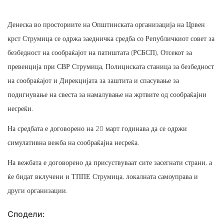
Денеска во просториите на Општинската организација на Црвен
крст Струмица се одржа заедничка средба со Републичкиот совет за
безбедност на сообраќајот на патиштата (РСБСП), Отсекот за
превенција при СВР Струмица, Полициската станица за безбедност
на сообраќајот и Дирекцијата за заштита и спасување за
подигнување на свеста за намалување на жртвите од сообраќајни
несреќи.
На средбата е договорено на 20 март годинава да се одржи
симулативна вежба на сообраќајна несреќа.
На вежбата е договорено да присуствуваат сите засегнати страни, а
ќе бидат вклучени и ТППЕ Струмица, локалната самоуправа и
други организации.
Сподели: