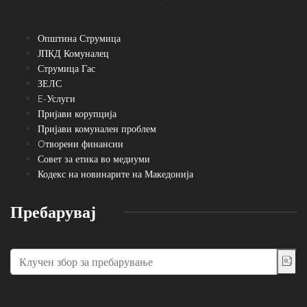
Општина Струмица
ЈПКД Комуналец
Струмица Гас
ЗЕЛС
E-Услуги
Пријави корупција
Пријави комунален проблем
Oтворени финансии
Совет за етика во медиуми
Кодекс на новинарите на Македонија
Пребарувај