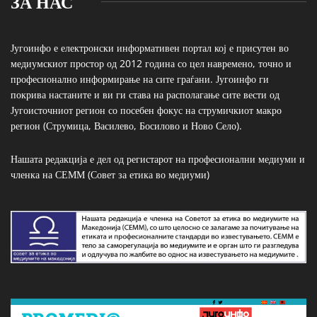
ЗА НАС
Југоинфо е електронски информативен портал кој е присутен во
медиумскиот простор од 2012 година со цел навремено, точно и
професионално информирање на сите граѓани. Југоинфо ги
покрива настаните и ви ги става на располагање сите вести од
Југоисточниот регион со посебен фокус на струмичкиот макро
регион (Струмица, Василево, Босилово и Ново Село).
Нашата редакција е дел од регистарот на професионални медиуми и
членка на СЕММ (Совет за етика во медиуми)