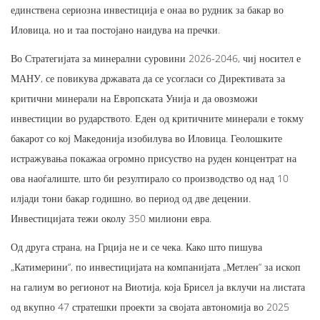
единствена сериозна инвестиција е онаа во рудник за бакар во
Иловица, но и таа постојано наидува на пречки.
Во Стратегијата за минерални суровини 2026-2046, чиј носител е
МАНУ, се повикува државата да се усогласи со Директивата за
критични минерали на Европската Унија и да овозможи
инвестиции во рударството. Еден од критичните минерали е токму
бакарот со кој Македонија изобилува во Иловица. Геолошките
истражувања покажаа огромно присуство на руден концентрат на
ова наоѓалиште, што би резултирало со производство од над 10
илјади тони бакар годишно, во период од две децении.
Инвестицијата тежи околу 350 милиони евра.
Од друга страна, на Грција не и се чека. Како што пишува
„Катимерини“, по инвестицијата на компанијата „Метлен“ за ископ
на галиум во регионот на Виотија, која Брисел ја вклучи на листата
од вкупно 47 стратешки проекти за својата автономија во 2025