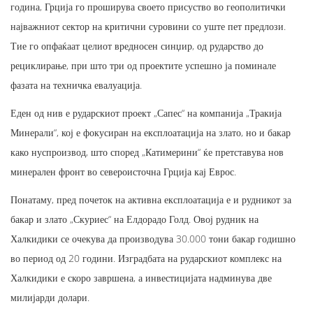
година, Грција го проширува своето присуство во геополитички
најважниот сектор на критични суровини со уште пет предлози.
Тие го опфаќаат целиот вредносен синџир, од рударство до
рециклирање, при што три од проектите успешно ја поминале
фазата на техничка евалуација.
Еден од нив е рударскиот проект „Сапес“ на компанија „Тракија
Минерали“, кој е фокусиран на експлоатација на злато, но и бакар
како нуспроизвод, што според „Катимерини“ ќе претставува нов
минерален фронт во североисточна Грција кај Еврос.
Понатаму, пред почеток на активна експлоатација е и рудникот за
бакар и злато „Скуриес“ на Елдорадо Голд. Овој рудник на
Халкидики се очекува да производува 30.000 тони бакар годишно
во период од 20 години. Изградбата на рударскиот комплекс на
Халкидики е скоро завршена, а инвестицијата надминува две
милијарди долари.