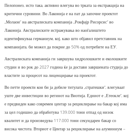
Пелопонез, исто така, активно влегува во трката за екстракција на
критични суровини. Во Лаконија е на пат да започне проектот
„Молаои“ на австралиската компанија „Рокфајр Рисорсис“ во
Лаконија. Австралиските истражувања во наоѓалиштето
идентификуваа германиум, кој, како што објавил претставник на
компанијата, би можел да покрие до 50% од потребите на ЕУ.
Австралиската компанија ги завршува хидролошките и еколошките
студии и во рок до 2027 година ќе ја достави завршената студија до
властите за процесот на лиценцирање на проектот.
Во петте проекти кои би ја добиле титулата „стратешки“, влегуваат
уште две инвестиции во регинот на Виотија. Едниот е „Етеокле“, кој
е предвиден како современ центар за рециклирање на бакар кој има
за цел годишно да обработува 139.000 тони отпад од низок
квалитет и да произведува 117.000 тони секундарен бакар со
висока чистота. Вториот е Центар за рециклирање на алуминиум –