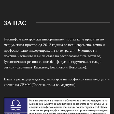
ЗА НАС
Југоинфо е електронски информативен портал кој е присутен во
медиумскиот простор од 2012 година со цел навремено, точно и
професионално информирање на сите граѓани. Југоинфо ги
покрива настаните и ви ги става на располагање сите вести од
Југоисточниот регион со посебен фокус на струмичкиот макро
регион (Струмица, Василево, Босилово и Ново Село).
Нашата редакција е дел од регистарот на професионални медиуми и
членка на СЕММ (Совет за етика во медиуми)