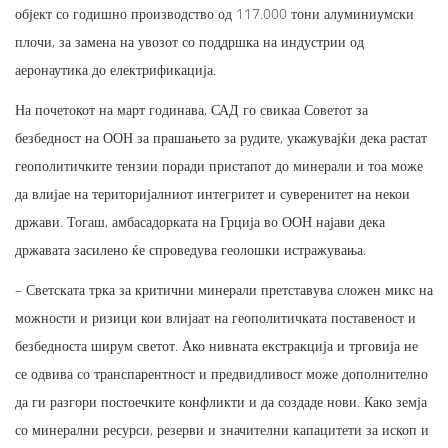
објект со годишно производство од 117.000 тони алуминиумски
плочи, за замена на увозот со поддршка на индустрии од
аеронаутика до електрификација.
На почетокот на март годинава, САД го свикаа Советот за
безбедност на ООН за прашањето за рудите, укажувајќи дека растат
геополитичките тензии поради пристапот до минерали и тоа може
да влијае на територијалниот интегритет и суверенитет на некои
држави. Тогаш, амбасадорката на Грција во ООН најави дека
државата засилено ќе спроведува геолошки истражувања.
– Светската трка за критични минерали претставува сложен микс на
можности и ризици кои влијаат на геополитичката поставеност и
безбедноста ширум светот. Ако нивната екстракција и трговија не
се одвива со транспарентност и предвидливост може дополнително
да ги разгори постоечките конфликти и да создаде нови. Како земја
со минерални ресурси, резерви и значителни капацитети за ископ и