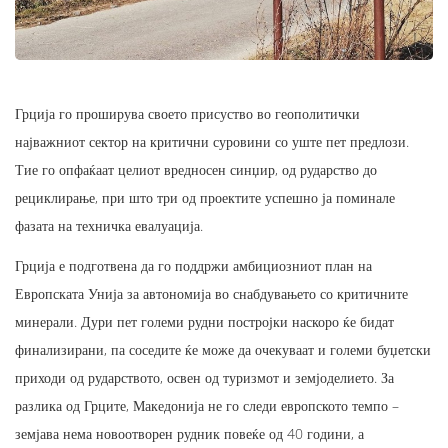
Грција го проширува своето присуство во геополитички
најважниот сектор на критични суровини со уште пет предлози.
Тие го опфаќаат целиот вредносен синџир, од рударство до
рециклирање, при што три од проектите успешно ја поминале
фазата на техничка евалуација.
Грција е подготвена да го поддржи амбициозниот план на
Европската Унија за автономија во снабдувањето со критичните
минерали. Дури пет големи рудни постројки наскоро ќе бидат
финализирани, па соседите ќе може да очекуваат и големи буџетски
приходи од рударството, освен од туризмот и земјоделието. За
разлика од Грците, Македонија не го следи европското темпо –
земјава нема новоотворен рудник повеќе од 40 години, а