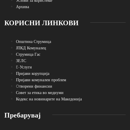
Услови за користење
Архива
КОРИСНИ ЛИНКОВИ
Општина Струмица
ЈПКД Комуналец
Струмица Гас
ЗЕЛС
E-Услуги
Пријави корупција
Пријави комунален проблем
Oтворени финансии
Совет за етика во медиуми
Кодекс на новинарите на Македонија
Пребарувај