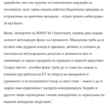
преработка, ние сме одлучни за понатамошна надградба на
геолошкиот залог преку нашата робустна Национална програма за
истражување на критични минерали – изјави грчката амбасадорка
Аглаја Балта.
Инаку, експертите на МАНУ во Стратегијата, порачаа дека поради
силниот меѓународен фокус на суровините, Македонија треба да се
истакне како рударска нација и државата „активно и успешно да
учествува во меѓународните дискусии и активности кои се
занимаваат со идната продажба на суровини и нивното користење“.
Според текстот, „посебен фокус треба да се стави на следење и
влијание врз работата на ЕУ во областа на минералите и
суровините и на внатрешниот пазар за овие стоки – важно е да се
задржи оваа атрактивност наспроти конкуренцијата, бидејќи и
другите земји спроведуваат слични иницијативи за зајакнување на
нивните минерални индустрии“.