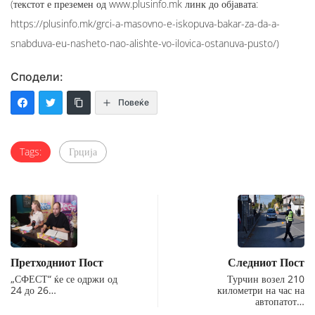
(текстот е преземен од www.plusinfo.mk линк до објавата:
https://plusinfo.mk/grci-a-masovno-e-iskopuva-bakar-za-da-a-
snabduva-eu-nasheto-nao-alishte-vo-ilovica-ostanuva-pusto/)
Сподели:
Повеќе
Tags:
Грција
Претходниот Пост
Следниот Пост
„СФЕСТ“ ќе се одржи од
Турчин возел 210
24 до 26…
километри на час на
автопатот…