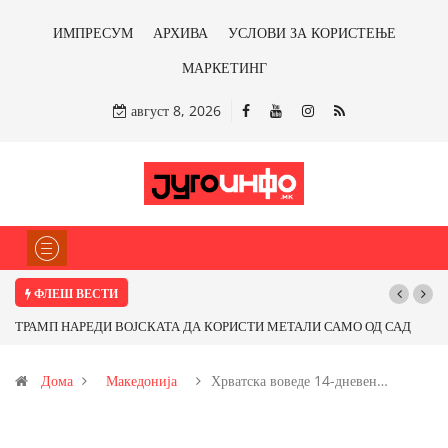
ИМПРЕСУМ
АРХИВА
УСЛОВИ ЗА КОРИСТЕЊЕ
МАРКЕТИНГ
август 8, 2026
ФЛЕШ ВЕСТИ
ТРАМП НАРЕДИ ВОЈСКАТА ДА КОРИСТИ МЕТАЛИ САМО ОД САД
Почну
ИЛИ ОД ПАРТНЕРСКИ ЗЕМЈИ Ќе профитираме ли со бакарот од
Дома
Македонија
Хрватска воведе 14-дневен…
Иловица и со антимонот?