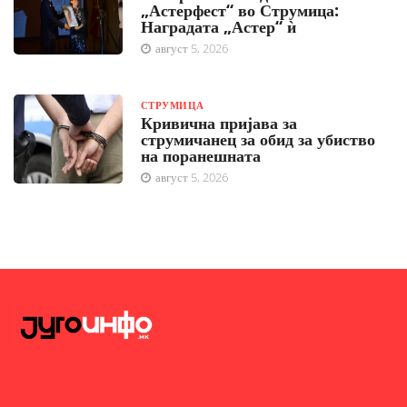
„Астерфест“ во Струмица:
Наградата „Астер“ ѝ
август 5, 2026
СТРУМИЦА
Кривична пријава за
струмичанец за обид за убиство
на поранешната
август 5, 2026