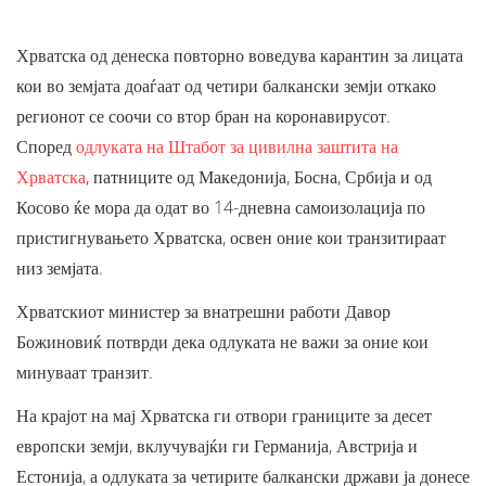
Хрватска од денеска повторно воведува карантин за лицата
кои во земјата доаѓаат од четири балкански земји откако
регионот се соочи со втор бран на коронавирусот.
Според
одлуката на Штабот за цивилна заштита на
Хрватска
, патниците од Македонија, Босна, Србија и од
Косово ќе мора да одат во 14-дневна самоизолација по
пристигнувањето Хрватска, освен оние кои транзитираат
низ земјата.
Хрватскиот министер за внатрешни работи Давор
Божиновиќ потврди дека одлуката не важи за оние кои
минуваат транзит.
На крајот на мај Хрватска ги отвори границите за десет
европски земји, вклучувајќи ги Германија, Австрија и
Естонија, а одлуката за четирите балкански држави ја донесе