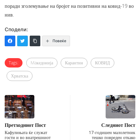
поради зголемување на бројот на позитивни на ковид-19 во
нив.
Сподели:
Повеќе
Tags:
Maкедонија
Карантин
КОВИД
Хрватска
Претходниот Пост
Следниот Пост
Кафулињата ќе служат
17-годишен малолетник
гости и во внатрешниот
тешко повреден откако