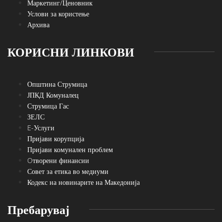
Маркетинг/Ценовник
Услови за користење
Архива
КОРИСНИ ЛИНКОВИ
Општина Струмица
ЈПКД Комуналец
Струмица Гас
ЗЕЛС
E-Услуги
Пријави корупција
Пријави комунален проблем
Oтворени финансии
Совет за етика во медиуми
Кодекс на новинарите на Македонија
Пребарувај