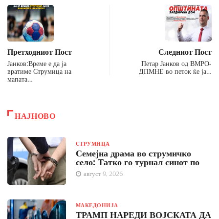
Претходниот Пост
Следниот Пост
Јанков:Време е да ја
Петар Јанков од ВМРО-
вратиме Струмица на
ДПМНЕ во петок ќе ја…
мапата…
НАЈНОВО
СТРУМИЦА
Семејна драма во струмичко
село: Татко го турнал синот по
август 9, 2026
МАКЕДОНИЈА
ТРАМП НАРЕДИ ВОЈСКАТА ДА