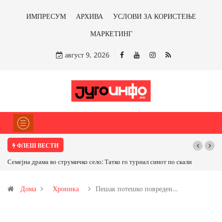
ИМПРЕСУМ
АРХИВА
УСЛОВИ ЗА КОРИСТЕЊЕ
МАРКЕТИНГ
август 9, 2026
ФЛЕШ ВЕСТИ
емејна драма во струмичко село: Татко го турнал синот по скали
ТРАМП НАРЕД
САД ИЛИ ОД П
Дома
Хроника
Пешак потешко повреден…
бакарот од Ило