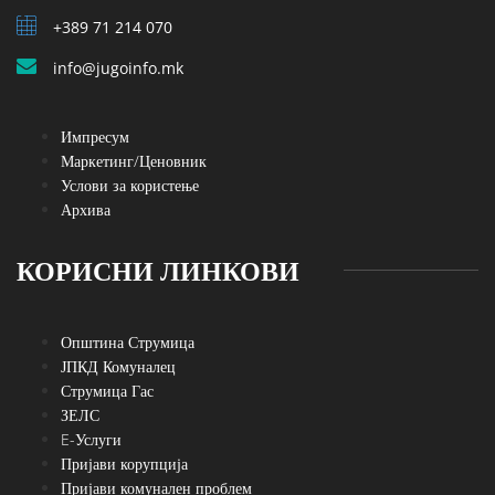
+389 71 214 070
info@jugoinfo.mk
Импресум
Маркетинг/Ценовник
Услови за користење
Архива
КОРИСНИ ЛИНКОВИ
Општина Струмица
ЈПКД Комуналец
Струмица Гас
ЗЕЛС
E-Услуги
Пријави корупција
Пријави комунален проблем