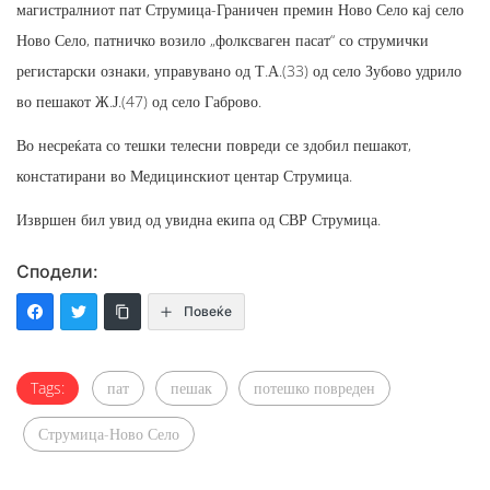
магистралниот пат Струмица-Граничен премин Ново Село кај село
Ново Село, патничко возило „фолксваген пасат“ со струмички
регистарски ознаки, управувано од Т.А.(33) од село Зубово удрило
во пешакот Ж.Ј.(47) од село Габрово.
Во несреќата со тешки телесни повреди се здобил пешакот,
констатирани во Медицинскиот центар Струмица.
Извршен бил увид од увидна екипа од СВР Струмица.
Сподели:
Повеќе
Tags:
пат
пешак
потешко повреден
Струмица-Ново Село