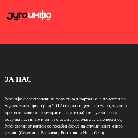
ЗА НАС
Југоинфо е електронски информативен портал кој е присутен во
медиумскиот простор од 2012 година со цел навремено, точно и
професионално информирање на сите граѓани. Југоинфо ги
покрива настаните и ви ги става на располагање сите вести од
Југоисточниот регион со посебен фокус на струмичкиот макро
регион (Струмица, Василево, Босилово и Ново Село).