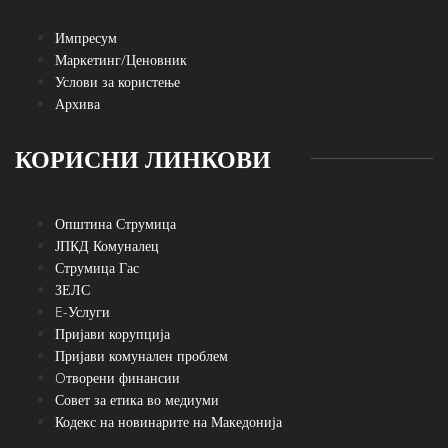
Импресум
Маркетинг/Ценовник
Услови за користење
Архива
КОРИСНИ ЛИНКОВИ
Општина Струмица
ЈПКД Комуналец
Струмица Гас
ЗЕЛС
E-Услуги
Пријави корупција
Пријави комунален проблем
Oтворени финансии
Совет за етика во медиуми
Кодекс на новинарите на Македонија