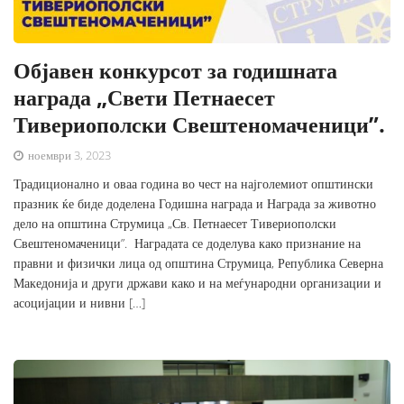
Објавен конкурсот за годишната
награда „Свети Петнаесет
Тивериополски Свештеномаченици”.
ноември 3, 2023
Традиционално и оваа година во чест на најголемиот општински
празник ќе биде доделена Годишна награда и Награда за животно
дело на општина Струмица „Св. Петнаесет Тивериополски
Свештеномаченици”. Наградата се доделува како признание на
правни и физички лица од општина Струмица, Република Северна
Македонија и други држави како и на меѓународни организации и
асоцијации и нивни […]