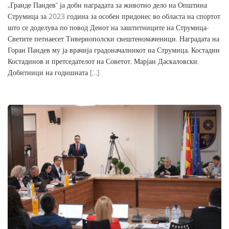
„Гранде Пандев“ ја доби наградата за животно дело на Општина
Струмица за 2023 година за особен придонес во областа на спортот
што се доделува по повод Денот на заштитниците на Струмица-
Светите петнаесет Тивериополски свештеномаченици. Наградата на
Горан Пандев му ја врачија градоначалникот на Струмица, Костадин
Костадинов и претседателот на Советот, Марјан Даскаловски.
Добитници на годишната […]