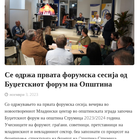
Се одржа првата форумска сесија од
Буџетскиот форум на Општина
ноември 3, 2023
Со одржувањето на првата форумска сесија, вечерва во
новоотворениот Младински центар во општинската зграда започна
Буџетскиот форум на општина Струмица 2023/2024 година.
Учесниците на форумот, граѓани, советници, претставници на
младинскиот и невладиниот сектор, беа запознати со процесот на
буџетирање, структурата на буџетот на Oпштина Струмица,