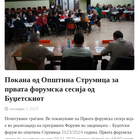
Покана од Општина Струмица за
првата форумска сесија од
Буџетскиот
ноември 2, 2023
Почитувани граѓани, Ве покануваме на Првата форумска сесија која
е во реализација на програмата Форуми во заедницата – Буџетски
форум во општина Струмица 2023/2024 година. Првата форумска
сесија ќе се одржи на ден 03.11.2023 година (петок) во 18:00 часот