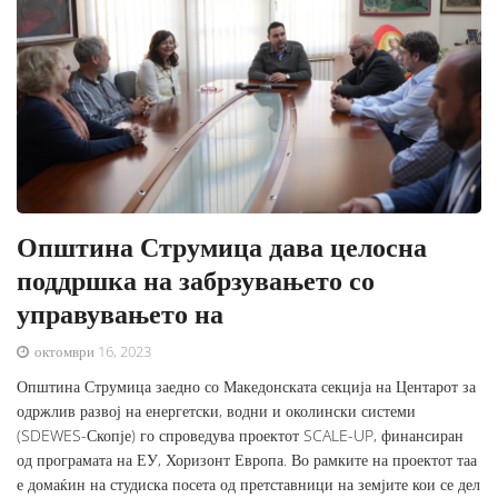
Општина Струмица дава целосна
поддршка на забрзувањето со
управувањето на
октомври 16, 2023
Општина Струмица заедно со Македонската секција на Центарот за
одржлив развој на енергетски, водни и околински системи
(SDEWES-Скопје) го спроведува проектот SCALE-UP, финансиран
од програмата на ЕУ, Хоризонт Европа. Во рамките на проектот таа
е домаќин на студиска посета од претставници на земјите кои се дел