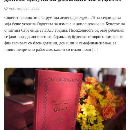
октомври 27, 2023
Советот на општина Струмица денеска ја одржа 29-та седница на
која беше усвоена Одлуката за измена и дополнување на Буџетот на
општина Струмица за 2023 година. Неопходноста од овој ребаланс
се јави поради доставените барања од буџетските корисници кои се
финансираат со блок-дотации, донации и самофинансирање, за
нивно непречено работење, како и со некои нови […]