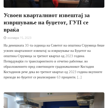
Усвоен кварталниот извештај за
извршување на буџетот, ГУП се
враќа
ноември 15, 2023
На денешната 30-та седница на Советот на општина Струмица беше
усвоен кварталниот извештај за извршување на Буџетот на
општина Струмица за третиот квартал од 2023 година.
Потврдувајќи го транспарентното и отчетно работење, во
образложението пред советниците градоначалникот Костадин
Костадинов рече дека во третиот квартал од 2023 година вкупните
приходи во буџетот се реализирани 63 проценти, […]