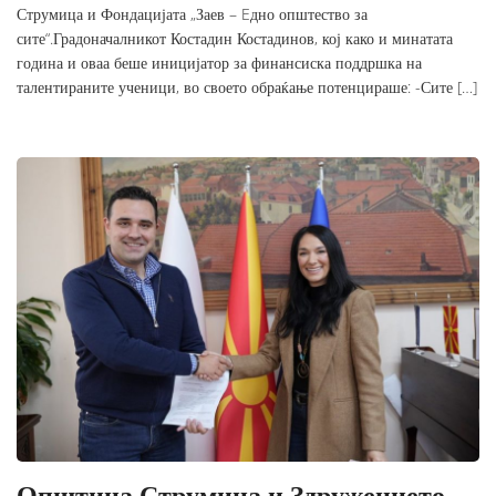
Струмица и Фондацијата „Заев – Eдно општество за
сите“.Градоначалникот Костадин Костадинов, кој како и минатата
година и оваа беше иницијатор за финансиска поддршка на
талентираните ученици, во своето обраќање потенцираше: -Сите […]
Општина Струмица и Здружението