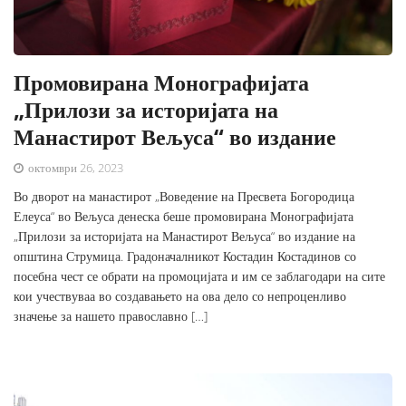
Промовирана Монографијата
„Прилози за историјата на
Манастирот Вељуса“ во издание
октомври 26, 2023
Во дворот на манастирот „Воведение на Пресвета Богородица
Елеуса“ во Вељуса денеска беше промовирана Монографијата
„Прилози за историјата на Манастирот Вељуса“ во издание на
општина Струмица. Градоначалникот Костадин Костадинов со
посебна чест се обрати на промоцијата и им се заблагодари на сите
кои учествуваа во создавањето на ова дело со непроценливо
значење за нашето православно […]