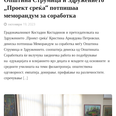
„Проект среќа“ потпишаа
меморандум за соработка
октомври 19, 2023
Градоначалникот Костадин Костадинов и претседателката на
Здружението „Проект среќа“ Кристина Арнаудова Петровски,
денеска потпишаа Меморандум за соработка меѓу Општина
Струмица и Здружението, соопштија денеска од Општината.
Соработката ќе вклучува заедничка работа во подобрување
на едукацијата и влијанието врз децата и младите од основните и
средните училишта на теми филантропија, општествена
одговорност, емпатија, донирање, прифаќање на различностите,
спречување […]