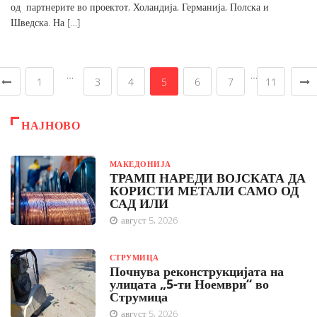
од партнерите во проектот, Холандија, Германија, Полска и
Шведска. На […]
…
…
1
3
4
5
6
7
11
НАЈНОВО
МАКЕДОНИЈА
ТРАМП НАРЕДИ ВОЈСКАТА ДА
КОРИСТИ МЕТАЛИ САМО ОД
САД ИЛИ
август 5, 2026
СТРУМИЦА
Почнува реконструкцијата на
улицата „5-ти Ноември“ во
Струмица
август 5, 2026