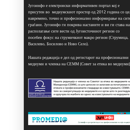
Југоинфо е електронски информативен портал кој е
присутен во медиумскиот простор од 2012 година со це
навремено, точно и професионално информирање на сит
граѓани. Југоинфо ги покрива настаните и ви ги става на
располагање сите вести од Југоисточниот регион со
посебен фокус на струмичкиот макро регион (Струмица,
Василево, Босилово и Ново Село).
Нашата редакција е дел од регистарот на професионални
медиуми и членка на СЕММ (Совет за етика во медиуми)