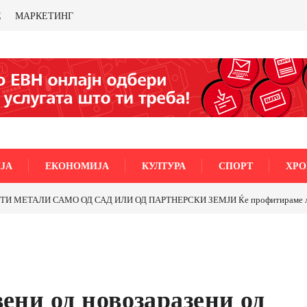
Е
МАРКЕТИНГ
ЈА
ЕКОНОМИЈА
КУЛТУРА
СПОРТ
ХРО
МО ОД САД ИЛИ ОД ПАРТНЕРСКИ ЗЕМЈИ Ќе профитираме ли со бакарот о
вени од новозаразени од