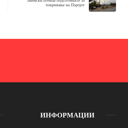
Јаневски:почнаа подготовките за
покривање на Поројот
ИНФОРМАЦИИ