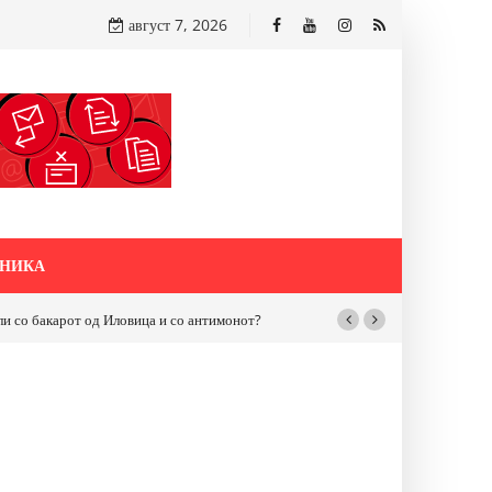
август 7, 2026
НИКА
д Иловица и со антимонот?
Почнува реконструкцијата на улицата „5-ти Но