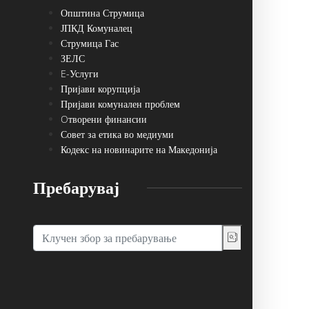
Општина Струмица
ЈПКД Комуналец
Струмица Гас
ЗЕЛС
E-Услуги
Пријави корупција
Пријави комунален проблем
Oтворени финансии
Совет за етика во медиуми
Кодекс на новинарите на Македонија
Пребарувај