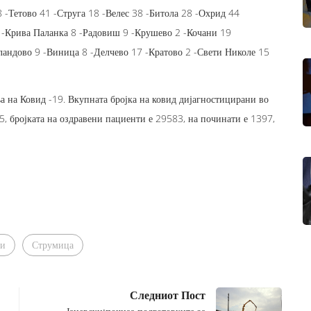
 -Тетово 41 -Струга 18 -Велес 38 -Битола 28 -Охрид 44
-Крива Паланка 8 -Радовиш 9 -Крушево 2 -Кочани 19
ландово 9 -Виница 8 -Делчево 17 -Кратово 2 -Свети Николе 15
а на Ковид -19. Вкупната бројка на ковид дијагностицирани во
5, бројката на оздравени пациенти е 29583, на починати е 1397,
ни
Струмица
Следниот Пост