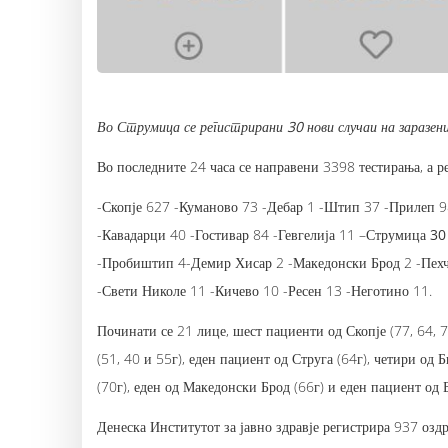
Во Струмица се регистрирани 30 нови случаи на заразени
Во последните 24 часа се направени 3398 тестирања, а р
-Скопје 627 -Куманово 73 -Дебар 1 -Штип 37 -Прилеп 98
-Кавадарци 40 -Гостивар 84 -Гевгелија 11 –
Струмица 30
-Пробиштип 4-Демир Хисар 2 -Македонски Брод 2 -Пехче
-Свети Николе 11 -Кичево 10 -Ресен 13 -Неготино 11.
Починати се 21 лице, шест пациенти од Скопје (77, 64, 74
(51, 40 и 55г), еден пациент од Струга (64г), четири од Б
(70г), еден од Македонски Брод (66г) и еден пациент од
Денеска Институтот за јавно здравје регистрира 937 озд