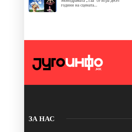
Монодрамата „Таа“ се игра десет
години на сцената…
ЗА НАС