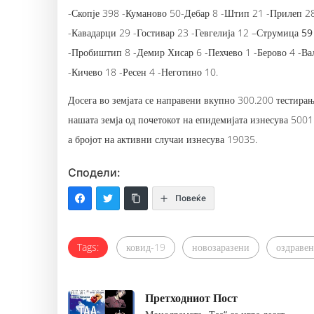
-Скопје 398 -Куманово 50-Дебар 8 -Штип 21 -Прилеп 28
-Кавадарци 29 -Гостивар 23 -Гевгелија 12 –
Струмица 59
-Пробиштип 8 -Демир Хисар 6 -Пехчево 1 -Берово 4 -Ва
-Кичево 18 -Ресен 4 -Неготино 10.
Досега во земјата се направени вкупно 300.200 тестирањ
нашата земја од почетокот на епидемијата изнесува 5001
а бројот на активни случаи изнесува 19035.
Сподели:
Повеќе
Tags:
ковид-19
новозаразени
оздраве
Претходниот Пост