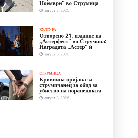
Ноември“ во Струмица
август 5, 2026
КУЛТУРА
Отворено 21. издание на
„Астерфест“ во Струмица:
Наградата „Астер“ ѝ
август 5, 2026
СТРУМИЦА
Кривична пријава за
струмичанец за обид за
убиство на поранешната
август 5, 2026