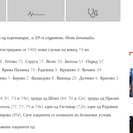
 од коронавирус, а 59 се оздравени. Нема починати.
егистрирани се 1406 нови случаи на ковид-19 во:
 -Тетово 72 -Струга 17 -Велес 55 -Битола 51 -Охрид 57
-Крива Паланка 10 -Радовиш 9 -Крушево 8 -Кочани 34
во 1 -Берово 2 -Валандово 8 -Виница 20 -Делчево 6 -Кратово 2
, 81, 73 и 74г), тројца од Штип (84, 70 и 62г), тројца од Прилеп
итола (77, 77, 79 и 74г), еден од Гостивар (72г), еден од Радовиш
 Берово (85г). Сите пациенти се починати во болнички услови.
равени пациенти од: