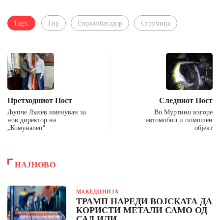
Tags:
Гир
Евроамбасадор
Струмица
Претходниот Пост
Следниот Пост
Љупче Љачев именуван за
Во Муртино изгоре
нов директор на
автомобил и помошен
„Комуналец“
објект
НАЈНОВО
МАКЕДОНИЈА
ТРАМП НАРЕДИ ВОЈСКАТА ДА
КОРИСТИ МЕТАЛИ САМО ОД
САД ИЛИ