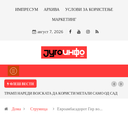
ИМПРЕСУМ
АРХИВА
УСЛОВИ ЗА КОРИСТЕЊЕ
МАРКЕТИНГ
август 7, 2026
ФЛЕШ ВЕСТИ
 САМО ОД САД
Почнува реконструкцијата на улицата „5-ти Ноември“ во С
бакарот од
Дома
Струмица
Евроамбасадорот Гир во…