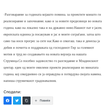
-Разговаравме за годината којашто помина, за проектите коишто ги
реализиравме и започнавме, како и за новите предизвици во новата
година, како на локално така и на државно ниво.Нашиот пат е јасен,
европската иднина ја посакувам и јас и моите сограѓани, затоа што
само таа носи прогрес за сите нас.Како и секогаш, така и денеска ја
добив и почитта и поддршката од господинот Гир за големиот
мотив и труд во создавањето на новата верзија на нашата
Струмица.Со посебно задоволство го разгледавме и Младинскиот
центар, еден од моите омилени проекти реализирани во минатата
година, кој секојдневно си ја оправдува и потврдува својата намена,
напиша струмичкиот градоначалник.
Сподели:
Повеќе