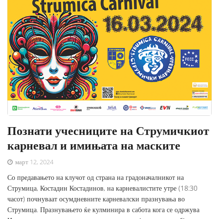
Познати учесниците на Струмичкиот
карневал и имињата на маските
март 12, 2024
Со предавањето на клучот од страна на градоначалникот на
Струмица, Костадин Костадинов, на карневалистите утре (18:30
часот) почнуваат осумдневните карневалски празнувања во
Струмица. Празнувањето ќе кулминира в сабота кога се одржува