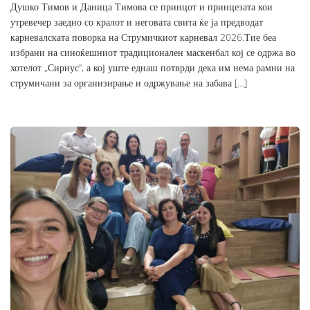
Душко Тимов и Даница Тимова се принцот и принцезата кои
утревечер заедно со кралот и неговата свита ќе ја предводат
карневалската поворка на Струмичкиот карневал 2026.Тие беа
избрани на синоќешниот традиционален маскенбал кој се одржа во
хотелот „Сириус“, а кој уште еднаш потврди дека им нема рамни на
струмичани за организирање и одржување на забава […]