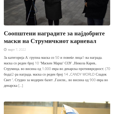
Соопштени наградите за најдобрите
маски на Струмичкиот карневал
март 7, 2022
За категорија А: групна маска со 50 и повеќе лица1-ва награда,
маска со реден број 10 “Маскен Марш“ СОУ „Никола Карев„
Струмица, во висина од 1.000 евра во денарска противвредност; (70
бода)2-ра награда, маска со реден број 14 „CANDY WORLD Сладок
Свет “, Студио за модерен балет „Газели„, во висина од 900 евра во
денарска […]