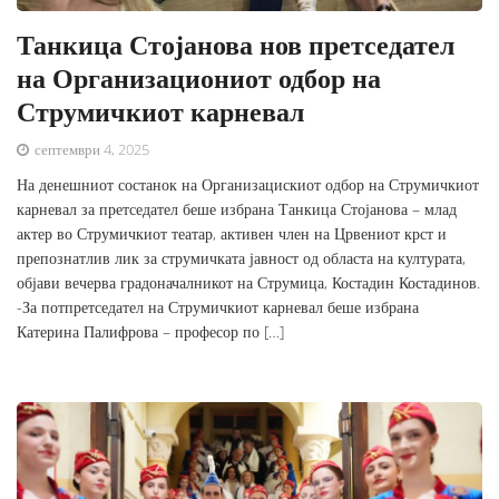
Танкица Стојанова нов претседател
на Организациониот одбор на
Струмичкиот карневал
септември 4, 2025
На денешниот состанок на Организацискиот одбор на Струмичкиот
карневал за претседател беше избрана Танкица Стојанова – млад
актер во Струмичкиот театар, активен член на Црвениот крст и
препознатлив лик за струмичката јавност од областа на културата,
објави вечерва градоначалникот на Струмица, Костадин Костадинов.
-За потпретседател на Струмичкиот карневал беше избрана
Катерина Палифрова – професор по […]