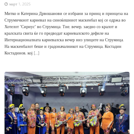
март 1, 2025
Митко и Катерина Дрвошанови се избрани за принц и принцеза на
Струмичкиот карневал на синоќешниот маскенбал кој се одржа во
Хотелот “Сириус“ во Струмица. Тие, вечер, заедно со кралот и
кралската свита ќе го предводат карневалското дефиле на
Интернационалната карневалска вечер низ улиците на Струмица.
На маскенбалот беше и градоначалникот на Струмица, Костадин
Костадинов, кој […]