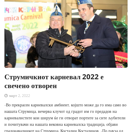
Струмичкиот карневал 2022 е
свечено отворен
март 2, 2022
-Во прекрасен карневалски амбиент, којшто може да го има само во
нашата Струмица, вечерва клучот од градот им го предадов на
карневалистите кои ширум ќе ги отворат портите за сите љубители
и почитувачи на нашата вековна карневалска традиција, објави
градоначалникот на Струмица, Костадин Костадинов. -По пауза од