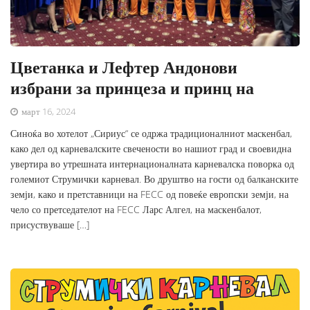
Цветанка и Лефтер Андонови
избрани за принцеза и принц на
март 16, 2024
Синоќа во хотелот „Сириус“ се одржа традиционалниот маскенбал,
како дел од карневалските свечености во нашиот град и своевидна
увертира во утрешната интернационалната карневалска поворка од
големиот Струмички карневал. Во друштво на гости од балканските
земји, како и претставници на FECC од повеќе европски земји, на
чело со претседателот на FECC Ларс Алгел, на маскенбалот,
присуствуваше […]