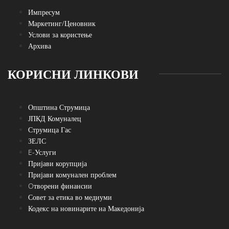
Импресум
Маркетинг/Ценовник
Услови за користење
Архива
КОРИСНИ ЛИНКОВИ
Општина Струмица
ЈПКД Комуналец
Струмица Гас
ЗЕЛС
E-Услуги
Пријави корупција
Пријави комунален проблем
Oтворени финансии
Совет за етика во медиуми
Кодекс на новинарите на Македонија