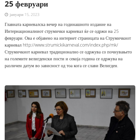
25 февруари
јануари 15, 2023
Главната карневалска вечер на годинашното издание на
Интернационалниот струмички карневал ќе се одржи на 25
февруари. Ова е објавено на интернет страницата на Струмичкиот
карневал http://www.strumickikarneval.com/index.php/mk/
Струмичкиот карневал традиционално се одржува со почнувањето
на големите велигденски пости и секоја година се одржува на
различен датум во зависност од тоа кога се слави Велигден.