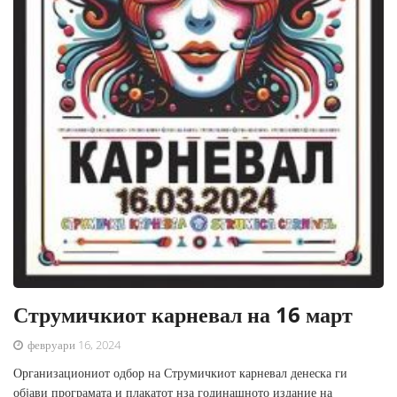
Струмичкиот карневал на 16 март
февруари 16, 2024
Организациониот одбор на Струмичкиот карневал денеска ги
објави програмата и плакатот нза годинашното издание на