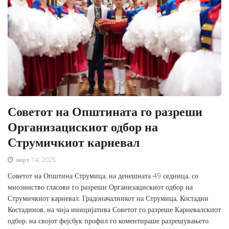
Советот на Општината го разреши
Организацискиот одбор на
Струмичкиот карневал
март 14, 2025
Советот на Општина Струмица, на денешната 49 седница, со
мнозинство гласови го разреши Организацискиот одбор на
Струмичкиот карневал. Градоначалникот на Струмица, Костадин
Костадинов, на чија иницијатива Советот го разреше Карневалскиот
одбор, на својот фејсбук профил го коментираше разрешувањето.