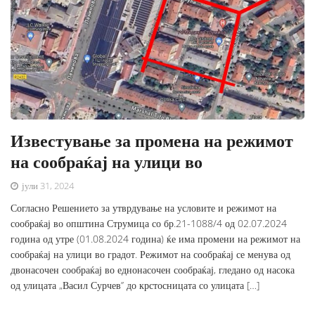
Известување за промена на режимот
на сообраќај на улици во
јули 31, 2024
Согласно Решението за утврдување на условите и режимот на
сообраќај во општина Струмица со бр.21-1088/4 од 02.07.2024
година од утре (01.08.2024 година) ќе има промени на режимот на
сообраќај на улици во градот. Режимот на сообраќај се менува од
двонасочен сообраќај во еднонасочен сообраќај, гледано од насока
од улицата „Васил Сурчев’’ до крстосницата со улицата […]