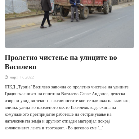
Пролетно чистење на улиците во
Василево
март 17, 2022
ЈПКД „Турија“,Василево започна со пролетно чистење на улиците.
Градоначалникот на општина Василево Славе Андонов, денеска
изврши увид во текот на активностите кои се одвиваа на главната,
влезна, улица во населеното место Василево, каде екипа на
комуналното претпријатие работеше на отстранување на
наталожената земја и другиот отпаден материјал покрај
коловознатат лента и тротоарот. -Во договор сме […]