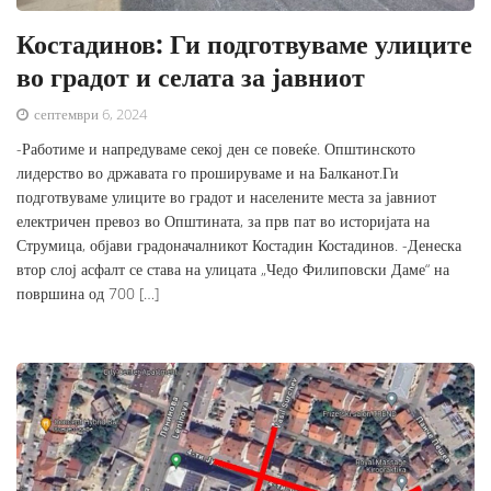
Костадинов: Ги подготвуваме улиците
во градот и селата за јавниот
септември 6, 2024
-Работиме и напредуваме секој ден се повеќе. Општинското
лидерство во државата го прошируваме и на Балканот.Ги
подготвуваме улиците во градот и населените места за јавниот
електричен превоз во Општината, за прв пат во историјата на
Струмица, објави градоначалникот Костадин Костадинов. -Денеска
втор слој асфалт се става на улицата „Чедо Филиповски Даме“ на
површина од 700 […]