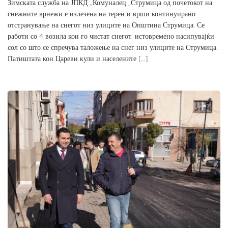
Зимската служба на ЈПКД „Комуналец „Струмица од почетокот на
снежните врнежи е излезена на терен и врши континуирано
отстранување на снегот низ улиците на Општина Струмица. Се
работи со 4 возила кои го чистат снегот, истовремено насипувајќи
сол со што се спречува таложење на снег низ улиците на Струмица.
Патиштата кон Цареви кули и населените […]