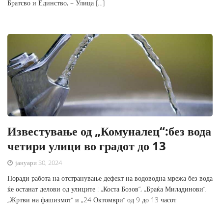
Братсво и Единство, – Улица […]
Известување од „Комуналец“:без вода
четири улици во градот до 13
јануари 30, 2024
Поради работа на отстранување дефект на водоводна мрежа без вода
ќе останат делови од улиците : „Коста Бозов“, „Браќа Миладинови“,
„Жртви на фашизмот“ и „24 Октомври“ од 9 до 13 часот