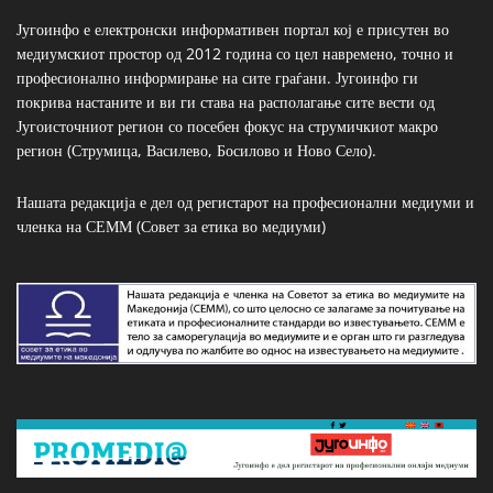
Југоинфо е електронски информативен портал кој е присутен во
медиумскиот простор од 2012 година со цел навремено, точно и
професионално информирање на сите граѓани. Југоинфо ги
покрива настаните и ви ги става на располагање сите вести од
Југоисточниот регион со посебен фокус на струмичкиот макро
регион (Струмица, Василево, Босилово и Ново Село).
Нашата редакција е дел од регистарот на професионални медиуми и
членка на СЕММ (Совет за етика во медиуми)