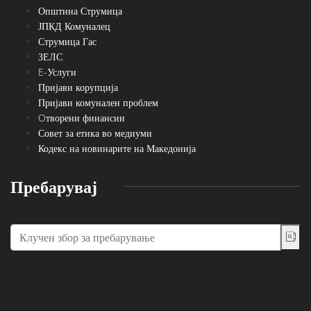
Општина Струмица
ЈПКД Комуналец
Струмица Гас
ЗЕЛС
E-Услуги
Пријави корупција
Пријави комунален проблем
Oтворени финансии
Совет за етика во медиуми
Кодекс на новинарите на Македонија
Пребарувај