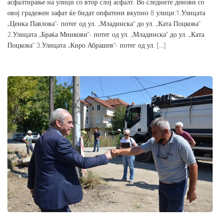
асфалтирање на улици со втор слој асфалт. Во следните денови со
овој градежен зафат ќе бидат опфатени вкупно 8 улици:1.Улицата
„Ценка Павлова“- потег од ул. „Младинска“ до ул. „Ката Поцкова“
2.Улицата „Браќа Минкови“- потег од ул. „Младинска“ до ул. „Ката
Поцкова“ 3.Улицата „Киро Абрашев“- потег од ул. […]