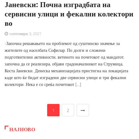
Јаневски: Почна изградбата на
сервисни улици и фекални колектори
во
септември 3, 2021
-Започна решавањето на проблемот од суштинско значење за
жителите од населбата Софилар. По долги и сложени
подготвителни активности, ветеното на почетокот од мандатот,
започна да се реализира, објави градоначалникот на Струмица,
Коста Јаневски. Денеска механизацијата пристигна на локацијата
каде што ќе бидат изградени две сервисни улици и три фекални
колектори. Нека е со среќа почетокот […]
1
2
НАЈНОВО