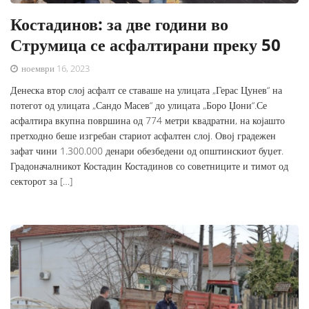
Костадинов: за две години во
Струмица се асфалтирани преку 50
ноември 16, 2023
Денеска втор слој асфалт се ставаше на улицата „Герас Цунев“ на
потегот од улицата „Сандо Масев“ до улицата „Боро Џони“.Се
асфалтира вкупна површина од 774 метри квадратни, на којашто
претходно беше изгребан стариот асфалтен слој. Овој градежен
зафат чини 1.300.000 денари обезбедени од општинскиот буџет.
Градоначалникот Костадин Костадинов со советниците и тимот од
секторот за […]