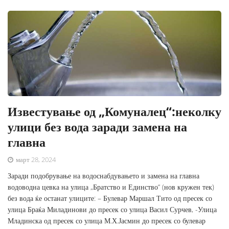
Известување од „Комуналец“:неколку
улици без вода заради замена на
главна
март 28, 2024
Заради подобрување на водоснабдувањето и замена на главна
водоводна цевка на улица „Братство и Единство“ (нов кружен тек)
без вода ќе останат улиците: – Булевар Маршал Тито од пресек со
улица Браќа Миладинови до пресек со улица Васил Сурчев, -Улица
Младинска од пресек со улица М.Х.Јасмин до пресек со булевар