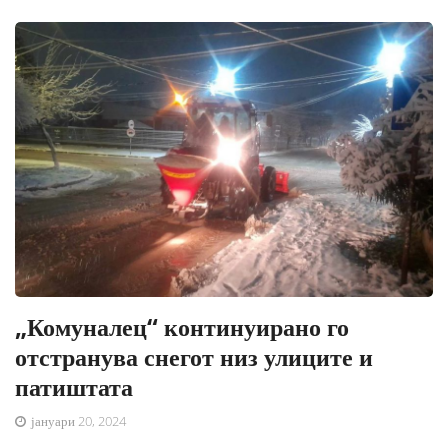
„Комуналец“ континуирано го
отстранува снегот низ улиците и
патиштата
јануари 20, 2024