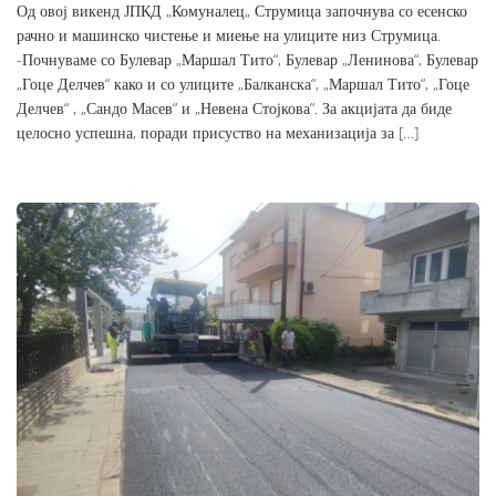
Од овој викенд ЈПКД „Комуналец„ Струмица започнува со есенско
рачно и машинско чистење и миење на улиците низ Струмица.
-Почнуваме со Булевар „Маршал Тито“, Булевар „Ленинова“, Булевар
„Гоце Делчев“ како и со улиците „Балканска“, „Маршал Тито“, „Гоце
Делчев“ , „Сандо Масев“ и „Невена Стојкова“. За акцијата да биде
целосно успешна, поради присуство на механизација за […]