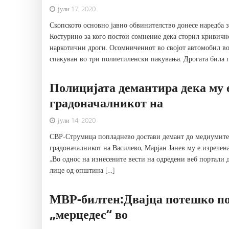
јули 17, 2020
Скопското основно јавно обвинителство донесе наредба 
Костурино​ за кого постои сомнение дека сторил кривич
наркотични дроги. Осомничениот во својот автомобил во
спакуван во три полиетиленски пакувања. Дрогата била п
Полицијата демантира дека му 
градоначалникот на
јули 14, 2020
СВР-Струмица попладнево достави демант до медиумите о
градоначалникот на Василево, Марјан Јанев му е изречен
„Во однос на изнесените вести на одредени веб портали д
лице од општина […]
МВР-билтен:Двајца потешко пов
„мерцедес“ во