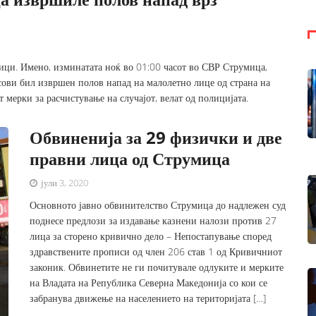
ици. Имено, изминатата ноќ во 01:00 часот во СВР Струмица,
сови бил извршен полов напад на малолетно лице од страна на
мерки за расчистување на случајот, велат од полицијата.
Обвиненија за 29 физички и две
правни лица од Струмица
јули 3, 2020
Основното јавно обвинителство Струмица до надлежен суд
поднесе предлози за издавање казнени налози против 27
лица за сторено кривично дело – Непостапување според
здравствените прописи од член 206 став 1 од Кривичниот
законик. Обвинетите не ги почитувале одлуките и мерките
на Владата на Република Северна Македонија со кои се
забранува движење на населението на територијата […]