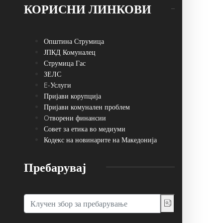
КОРИСНИ ЛИНКОВИ
Општина Струмица
ЈПКД Комуналец
Струмица Гас
ЗЕЛС
E-Услуги
Пријави корупција
Пријави комунален проблем
Oтворени финансии
Совет за етика во медиуми
Кодекс на новинарите на Македонија
Пребарувај