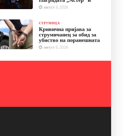
август 5, 2026
СТРУМИЦА
Кривична пријава за
струмичанец за обид за
убиство на поранешната
август 5, 2026