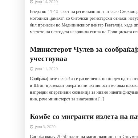
јули 14, 2020
Вчера во 11:40 часот на регионалниот пат село Смоквица-
мотоцикл „јамаха“, со битолски регистарски ознаки, изгу
бил пренесен во Медицинскиот центар Гевгелија, каде ш
местото на незгодата извршила екипа на Полициската ст
Министерот Чулев за сообраќај
учествуваа
јули 11, 2020
Сообраќајните несреќи се расветлени, но но дел од тран
и Штип преземаат оперативни активности во оваа насок
напредни оперативни сознанија за нивно идентификување
нив, рече министерот за внатрешни […]
Комбе со мигранти излета на п
јули 9, 2020
Синоќа околу 20:50 часот, на магистралниот пат Струмиц