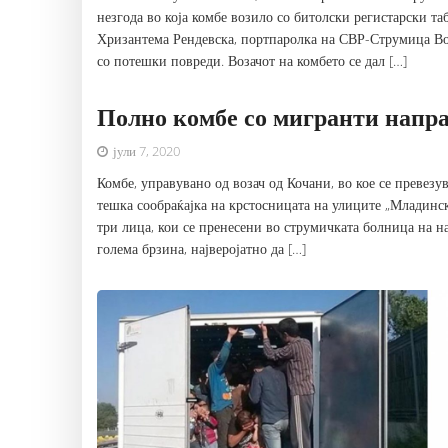
незгода во која комбе возило со битолски регистарски т
Хризантема Рендевска, портпаролка на СВР-Струмица Во 
со потешки повреди. Возачот на комбето се дал […]
Полно комбе со мигранти напр
јули 7, 2020
Комбе, управувано од возач од Кочани, во кое се превезу
тешка сообраќајка на крстосницата на улиците „Младинс
три лица, кои се пренесени во струмичката болница на 
голема брзина, најверојатно да […]