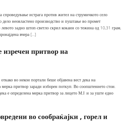
за спроведување истрага против жител на струмичкото село
но дело неовластено производство и пуштање во промет
 левото задно штоп-светло скрил кокаин со тежина од 10,31 грам,
ронајдена вчера […]
е изречен притвор на
ткако во некои портали беше објавена вест дека на
а мерка притвор заради изборен поткуп. Во соопштението стои.
ека е определена мерка притвор за лицето М.Ј. и за уште едно
редени во сообраќајки , горел и