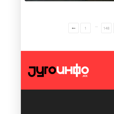
…
1
148