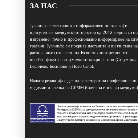
ЗА НАС
Југоинфо е електронски информативен портал кој е
присутен во медиумскиот простор од 2012 година со це
навремено, точно и професионално информирање на сит
граѓани. Југоинфо ги покрива настаните и ви ги става на
располагање сите вести од Југоисточниот регион со
посебен фокус на струмичкиот макро регион (Струмица,
Василево, Босилово и Ново Село).
Нашата редакција е дел од регистарот на професионални
медиуми и членка на СЕММ (Совет за етика во медиуми)