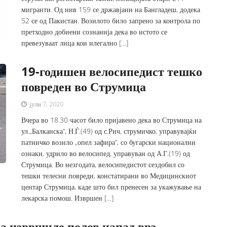
мигранти. Од нив 159 се државјани на Бангладеш, додека
52 се од Пакистан. Возилото било запрено за контрола по
претходно добиени сознанија дека во истото се
превезуваат лица кои илегално […]
19-годишен велосипедист тешко
повреден во Струмица
јули 7, 2020
Вчера во 18.30 часот било пријавено дека во Струмица на
ул.„Балканска“, Н.Ѓ.(49) од с.Рич, струмичко, управувајќи
патничко возило „опел зафира“, со бугарски национални
ознаки, удрило во велосипед, управуван од А.Г.(19) од
Струмица. Во незгодата, велосипедистот сездобил со
тешки телесни повреди, констатирани во Медицинскиот
центар Струмица, каде што бил пренесен за укажување на
лекарска помош. Извршен […]
а извршиле полов напад врз