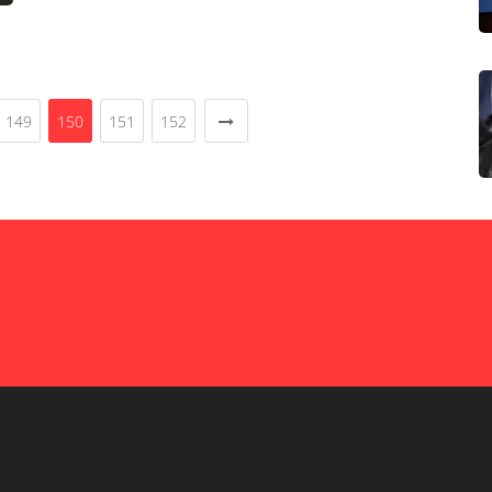
149
150
151
152