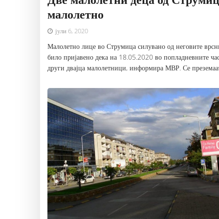
малолетно
јули 6, 2020
Малолетно лице во Струмица силувано од неговите врсн
било пријавено дека на 18.05.2020 во попладневните ча
други двајца малолетници, информира МВР. Се преземаат 