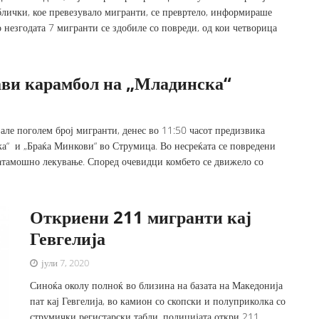
аблички, кое превезувало мигранти, се превртело, информираше
незгодата 7 мигранти се здобиле со повреди, од кои четворица
ави карамбол на „Младинска“
вале поголем број мигранти, денес во 11:50 часот предизвика
ка“ и „Браќа Минкови“ во Струмица. Во несреќата се повредени
натамошно лекување. Според очевидци комбето се движело со
Откриени 211 мигранти кај
Гевгелија
јули 7, 2020
Синоќа околу полноќ во близина на базата на Македонија
пат кај Гевгелија, во камион со скопски и полуприколка со
струмички регистарски табли, полицијата откри 211