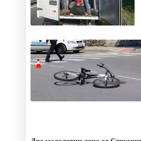
Две малолетни деца од Струмиц