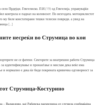
село Прдејци, Гевгелиско, П.И.(19) од Гевгелија, управувајќи
бил контрола и паднал на коловозот. По незгодата, мотоциклистот
то му биле констатирани тешки телесни повреди, а увид на
аница […]
ните несреќи во Струмица во кои
спортерите не се фатени. Секторите за внатрешни работи Струмица
а за идентификување и пронаоѓање и мислам дека веќе има
 и нормално е дека ќе биде покрената кривична одговорност за
атот Струмица-Костурино
а – Валандово, кај Раборска раскрсница се случила сообраќајна