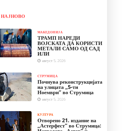
НАЈНОВО
МАКЕДОНИЈА
ТРАМП НАРЕДИ
ВОЈСКАТА ДА КОРИСТИ
МЕТАЛИ САМО ОД САД
ИЛИ
август 5, 2026
СТРУМИЦА
Почнува реконструкцијата
на улицата „5-ти
Ноември“ во Струмица
август 5, 2026
КУЛТУРА
Отворено 21. издание на
„Астерфест“ во Струмица:
Наградата „Астер“ ѝ