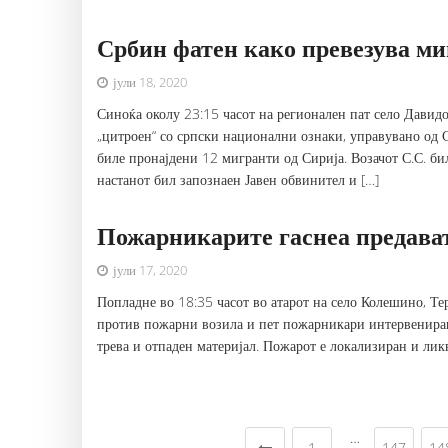
Србин фатен како превезува м
јули 18, 2020
Синоќа околу 23:15 часот на регионален пат село Давид
„цитроен“ со српски национални ознаки, управувано од С
биле пронајдени 12 мигранти од Сирија. Возачот С.С. б
настанот бил запознаен Јавен обвинител и […]
Пожарникарите гаснеа предава
јули 17, 2020
Попладне во 18:35 часот во атарот на село Колешино, Т
против пожарни возила и пет пожарникари интервенираш
трева и отпаден материјал. Пожарот е локализиран и ли
…
1
147
14