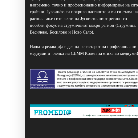
навремено, точно и професионално информирање на сит
граѓани. Југоинфо ги покрива настаните и ви ги става на
располагање сите вести од Југоисточниот регион со
посебен фокус на струмичкиот макро регион (Струмица,
Василево, Босилово и Ново Село).
Нашата редакција е дел од регистарот на професионални
медиуми и членка на СЕММ (Совет за етика во медиуми)