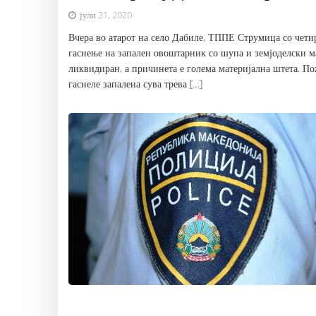
јули 21, 2020
Вчера во атарот на село Дабиле, ТППЕ Струмица со чет
гаснење на запален овоштарник со шупа и земјоделски м
ликвидиран, а причинета е голема материјална штета. По
гаснеле запалена сува трева […]