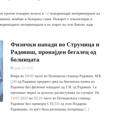
ири против пожарни возила и 12 пожарникари интервенираше на
ашини, комбајн и балирана слама. Пожарот е локализиран и
жарникарите интервенирале и во атарот на село Банско, каде
Физички напади во Струмица и
Радовиш, пронајден бегалец од
болницата
јули 20, 2020
Вчера во 04:00 часот во Полициска станица Радовиш, М.К.
(24) од Радовиш пријавил дека на бензинска пумпа во
Радовиш бил физички нападнат од Т.И. од Радовиш. Се
преземаат мерки за целосно расчистување на случајот. На
19.07.2020 во 00:20 часот во Полициската станица
Радовиш бил приведен С.П.(33) од село Подареш,
Радовишко, по кого била распишана потерница […]