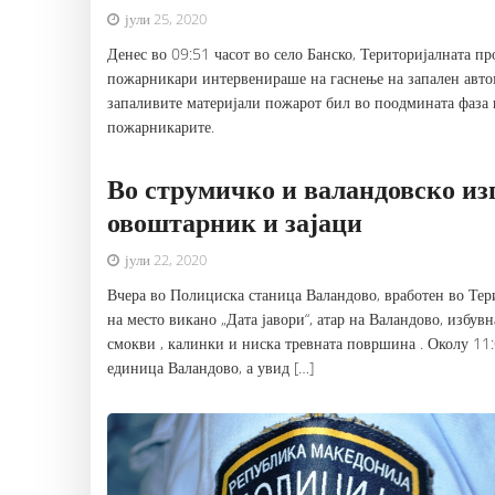
јули 25, 2020
Денес во 09:51 часот во село Банско, Територијалната 
пожарникари интервенираше на гаснење на запален автом
запаливите материјали пожарот бил во поодмината фаза
пожарникарите.
Во струмичко и валандовско из
овоштарник и зајаци
јули 22, 2020
Вчера во Полициска станица Валандово, вработен во Тер
на место викано „Дата јавори“, атар на Валандово, избув
смокви , калинки и ниска тревната површина . Околу 11
единица Валандово, а увид […]