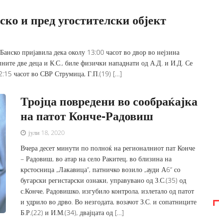
ско и пред угостителски објект
Банско пријавила дека околу 13:00 часот во двор во нејзина
ините две деца и К.С., биле физички нападнати од А.Д. и И.Д. Се
2:15 часот во СВР Струмица, Г.П.(19) […]
Тројца повредени во сообраќајка
на патот Конче-Радовиш
јули 18, 2020
Вчера десет минути по полноќ на регионалниот пат Конче
– Радовиш, во атар на село Ракитец, во близина на
крстосница „Лакавица“, патничко возило „ауди А6“ со
бугарски регистарски ознаки, управувано од З.С.(35) од
с.Конче, Радовишко, изгубило контрола, излетало од патот
и удрило во дрво. Во незгодата, возачот З.С. и сопатниците
Б.Р.(22) и И.М.(34), двајцата од […]