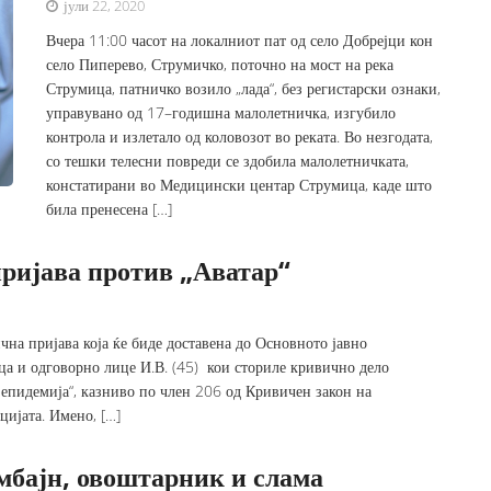
јули 22, 2020
Вчера 11:00 часот на локалниот пат од село Добрејци кон
село Пиперево, Струмичко, поточно на мост на река
Струмица, патничко возило „лада“, без регистарски ознаки,
управувано од 17–годишна малолетничка, изгубило
контрола и излетало од коловозот во реката. Во незгодата,
со тешки телесни повреди се здобила малолетничката,
констатирани во Медицински центар Струмица, каде што
била пренесена […]
ријава против „Аватар“
на пријава која ќе биде доставена до Основното јавно
а и одговорно лице И.В. (45) кои сториле кривично дело
 епидемија“, казниво по член 206 од Кривичен закон на
ијата. Имено, […]
омбајн, овоштарник и слама