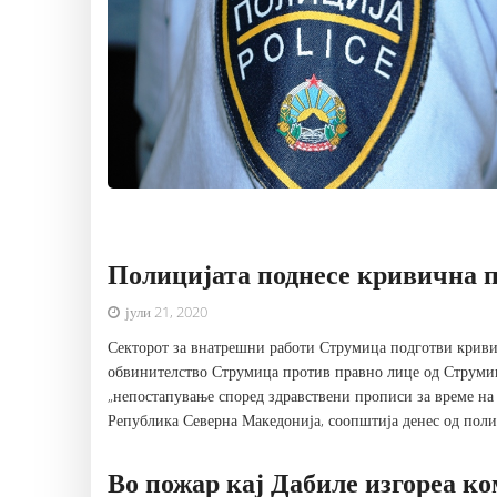
Полицијата поднесе кривична п
јули 21, 2020
Секторот за внатрешни работи Струмица подготви кривич
обвинителство Струмица против правно лице од Струмиц
„непостапување според здравствени прописи за време на
Република Северна Македонија, соопштија денес од полиц
Во пожар кај Дабиле изгореа к