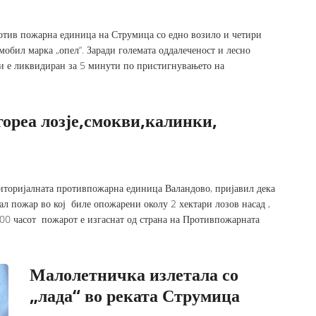
против пожарна единица на Струмица со едно возило и четири
обил марка „опел“. Заради големата оддалеченост и лесно
 и е ликвидиран за 5 минути по пристигнувањето на
гореа лозје,смокви,калинки,
иторијалната противпожарна единица Валандово, пријавил дека
нал пожар во кој биле опожарени околу 2 хектари лозов насад ,
:00 часот пожарот е изгаснат од страна на Противпожарната
Малолетничка излетала со
„лада“ во реката Струмица