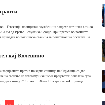
игранти
ово – Гевгелија, полициски службеници запреле патничко возило
.С.(35) од Врање, Република Србија. При преглед во возилото
ил приведен во полициска станица за понатамошна постапка. За
тел кај Колешино
ериторијалната против пожарна единица на Струмица со две
е на гаснење на телекомуникациски предавател, запалена сува
квидиран околу 21:00 часот. Фото: Пожарникари-Струмица
8
149
150
151
152