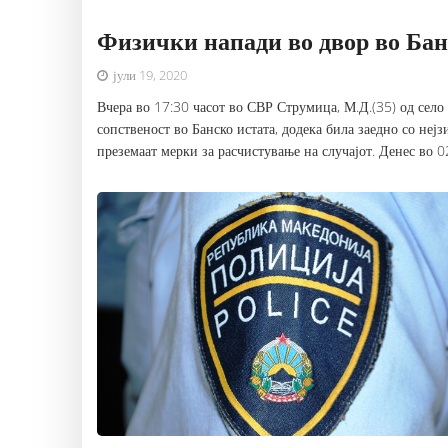
Физички напади во двор во Бан
јули 19, 2020
Вчера во 17:30 часот во СВР Струмица, М.Д.(35) од село 
сопственост во Банско истата, додека била заедно со нејз
преземаат мерки за расчистување на случајот. Денес во 0