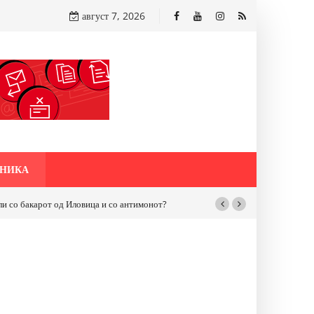
август 7, 2026
НИКА
бакарот од Иловица и со антимонот?
Почнува реконструкцијата на улицат