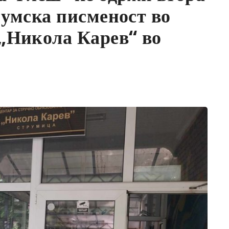
иумска писменост во
„Никола Карев“ во