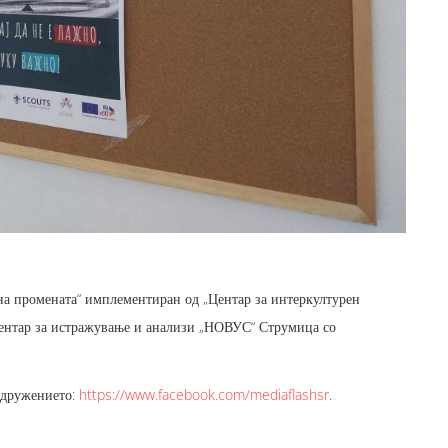
на промената“ имплементиран од „Центар за интеркултурен
Центар за истражување и анализи „НОВУС“ Струмица со
 Здружението:
https://www.facebook.com/mediaflashsr
.