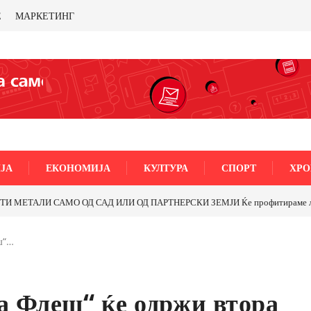
Е
МАРКЕТИНГ
ЈА
ЕКОНОМИЈА
КУЛТУРА
СПОРТ
ХРО
а „5-ти Ноември“ во Струмица
ш“…
а Флеш“ ќе одржи втора