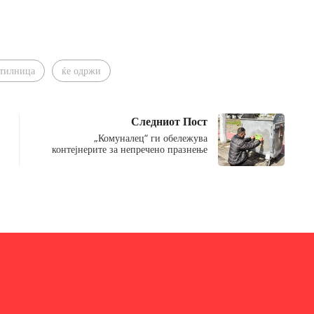
отилница
ќе одржи
Следниот Пост
„Комуналец“ ги обележува
контејнерите за непречено празнење