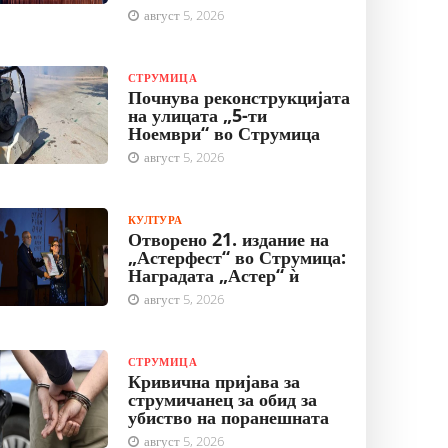
август 5, 2026
СТРУМИЦА
Почнува реконструкцијата
на улицата „5-ти
Ноември“ во Струмица
август 5, 2026
КУЛТУРА
Отворено 21. издание на
„Астерфест“ во Струмица:
Наградата „Астер“ ѝ
август 5, 2026
СТРУМИЦА
Кривична пријава за
струмичанец за обид за
убиство на поранешната
август 5, 2026