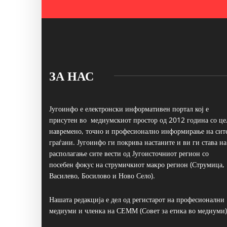
ЗА НАС
Југоинфо е електронски информативен портал кој е
присутен во медиумскиот простор од 2012 година со це
навремено, точно и професионално информирање на сит
граѓани. Југоинфо ги покрива настаните и ви ги става на
располагање сите вести од Југоисточниот регион со
посебен фокус на струмичкиот макро регион (Струмица,
Василево, Босилово и Ново Село).
Нашата редакција е дел од регистарот на професионални
медиуми и членка на СЕММ (Совет за етика во медиуми)