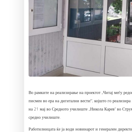
Во рамките на реализирање на проектот „Читај меѓу ред
писмен во ера на дигитални вести!“, којшто го реализир
на 21 мај во Средното училиште „Никола Карев“ во Стру
средно училиште.
Работилницата ќе ја води новинарот и генерален дирек