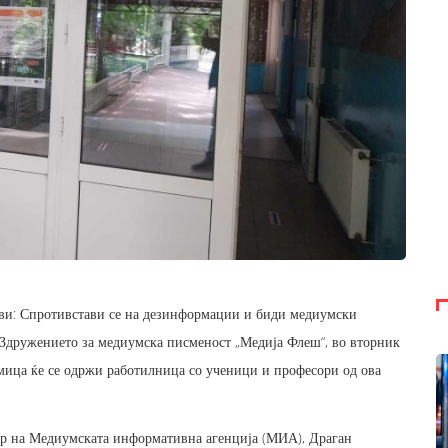
ови: Спротивстави се на дезинформации и биди медиумски
а Здружението за медиумска писменост „Медија Флеш“, во вторник
мица ќе се одржи работилница со ученици и професори од ова
тор на Медиумската информативна агенција (МИА), Драган