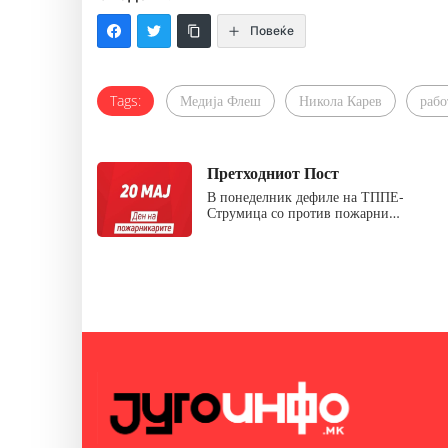
Повеќе
Tags:
Медија Флеш
Никола Карев
раб
Претходниот Пост
В понеделник дефиле на ТППЕ-
Струмица со против пожарни…