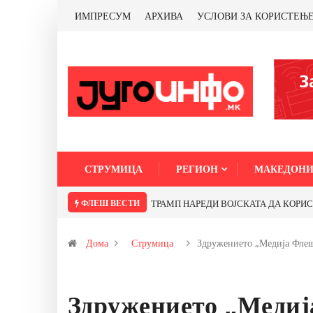
ИМПРЕСУМ
АРХИВА
УСЛОВИ ЗА КОРИСТЕЊ
СТРУМИЦА
РЕГИОН
МАКЕДОНИ
ФЛЕШ ВЕСТИ
бакарот од Иловица и со антимонот?
Почнува реконструкцијата на улицат
Дома
Струмица
Здружението „Медија Фле
Здружението „Медиј