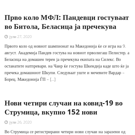
Прво коло МФЛ: Пандевци гостуваат
во Битола, Беласица ја пречекува
јули 27, 2020
Првото коло од новиот шампионат на Македонија ќе се игра на 9.
август. Академија Пандев гостува на новиот прволигаш Пелистер, а
Беласица на домашен терен ја пречекува екипата на Силекс. Во
останатите натпревари, на Чаир ќе гостува Шкендија каде што ќе ја
пречека домашниот Шкупи. Следуваат уште и мечевите Вардар –
Борец, Македонија ЃП – […]
Нови четири случаи на ковид-19 во
Струмица, вкупно 152 нови
јули 26, 2020
Во Струмица се регистрирани четири нови случаи на заразени од