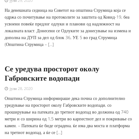
јули 29, 2020
На денешната седница на Советот на општина Струмица која се
одржа со почитување на протоколите за заштита од Ковид-19, беа
усвоени повеќе предлог одлуки и планови од надлежност на
локалната власт. Донесени се Одлуките за донесување на измена и
дополна на ДУП за дел од блок 36, УЕ 5 во град Струмица
(Општина Струмица – […]
Се уредува просторот околу
Габровските водопади
јули 28, 2020
Општина Струмица информираше дека почна со дополнително
уредување на просторот околу Габровските водопади, со
проширување на патеката до третиот водопад во должина од 740
метри и со ширина од 1,5 метри во карпестиот дел и покривање со
камен. – Патеката ќе биде оградена, ќе има два моста и платформа
на третиот водопад, а ќе се […]