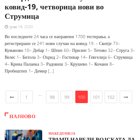
ковид-19, четворица нови во
Струмица
јули 18, 2020
Во последните 24 часа се направени 1700 тестирања, а
регистрирани се 241 нови случаи на ковид-19. – Скопје 73–
Куманово 10– Дебар 1– Штип 60– Прилеп 5– Тетово 32– Струга 3–
Велес 1– Битола 3– Охрид 2– Гостивар 14– Гевгелија 6– Струмица
4– Крива Паланка 3– Радовиш 3– Крушево 1– Кочани 8–
Пробиштип 1– Демир […]
…
1
98
99
100
101
102
НАЈНОВО
МАКЕДОНИЈА
ТРАМП НАРЕДИ ВОЈСКАТА ДА