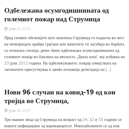
Одбележана осумгодишнината од
големиот пожар над Струмица
јули 23, 2020
Пред спомен обележјето што општина Струмица го подигна во чест
на четворицата храбри граѓани кои животите ги загубија во борбата
со огнената стихија, денес беше одбележана осумгодишнината од
големиот пожар во близина на месноста „Двата пата“, кој избувна на
23 јули 2012 година. На одбележувањето, покрај семејствата на
загинатите присуствуваа и цвеќе положија делегација на […]
Нови 96 случаи на ковид-19 од кои
тројца во Струмица,
јули 20, 2020
Три машки лица од Струмица на возраст од 24, 32 и 55 години се
новите инфицирани од коронавирусот. Новозаболените се од нов