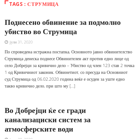
TAGS : СТРУМИЦА
Поднесено обвинение за подмолно
убиство во Струмица
јули 31, 2020
По спроведена истражна постапка, Основното јавно обвинителство
Струмица денеска поднесе Обвинителен акт против едно лице од
село Добрејци за кривично дело – Убиство од член 123 став 2 точка
1 од Кривичниот законик. Обвинетиот, со пресуда на Основниот
суд Струмица од 06.02.2020 година веќе е осуден за уште едно
такво кривично дело, при што му […]
Во Добрејци ќе се гради
канализациски систем за
атмосферските води