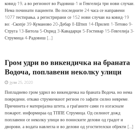
ковид-19, а во регионот во Радовиш-1 и Гевгелија три нови случаи.
Нема починати пациенти. Во последните 24 часа се направени
1077 тестирања, а регистрирани се 152 нови случаи на ковид-19
во: -Скопје 39-Куманово 20-Дебар 8-Штип 14-Прилеп 1-Тетово 9-
Струга 13-Битола 5-Охрид 3-Кавадарци 5-Гостивар 15-Гевгелија 3-
Струмица 4-Радовиш […]
Гром удри во викендичка на браната
Водоча, поплавени неколку улици
јули 25, 2020
Попладнево гром удрил во викендичка на браната Водоча, но нема
повредени, откако струмичкиот регион го зафати силно невреме.
Причинета е материјална штета, а граѓаните сами го изгаснале
пожарот, информираа од ТППЕ Струмица. Од силниот дожд
поплавени се неколку улици во пониските делови од градот и
дворови, а водата навлегла и во делови од угостителски објекти […]