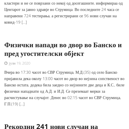
кластери и не се поврзани со некој од досегашните, информираа од
Центарот за јавно здравје во Струмица. Во последните 24 часа се
направени 724 тестирања, а регистрирани се 96 нови случаи на
ковид-19 […]
Физички напади во двор во Банско и
пред угостителски објект
јули 19, 2020
Вчера во 17:30 часот во СВР Струмица, М.Д.(35) од село Банско
пријавила дека околу 13:00 часот во двор во нејзина сопственост во
Банско истата, додека била заедно со нејзините две деца и К.С., биле
физички нападнати од А.Д. и И.Д. Се преземаат мерки за
расчистување на случајот. Денес во 02:15 часот во СВР Струмица,
Г.П.(19) […]
Рекордни 241 нови случаи на